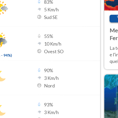
83
%
5
Km/h
Sud SE
Met
55
%
Fer
10
Km/h
pau
La 
Ovest SO
e l'
m
-
94
%)
quel
Fer
90
%
tem
3
Km/h
Nord
93
%
3
Km/h