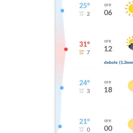
25
°
ore
06
2
ore
31
°
12
7
debole
(
1.2m
24
°
ore
18
3
21
°
ore
00
0