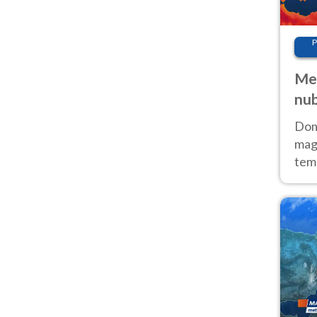
P
Met
nub
Sud
Doma
magg
temp
sem
prev