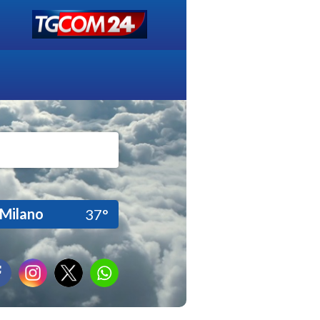
Milano
37°