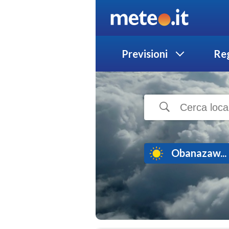
Previsioni
Reg
Obanazaw...