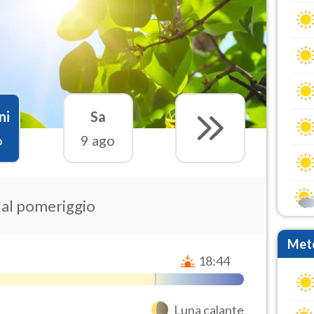
ni
Sa
o
9 ago
e al pomeriggio
Mete
18:44
Luna calante