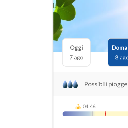
Oggi
Doma
7 ago
8 ag
Possibili piogg
04:46