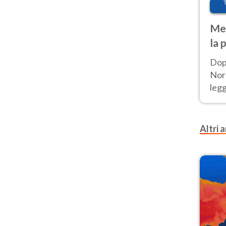
Met
la 
Dop
Nord
leg
nuov
afr
Altri a