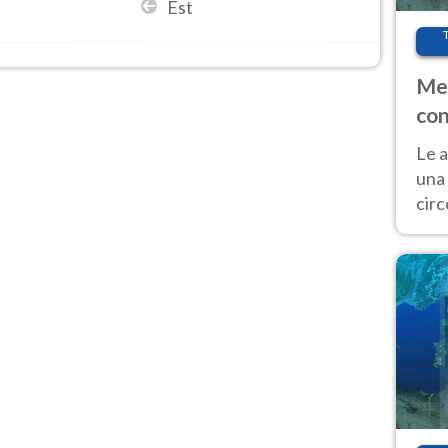
Est
Met
con
Le a
una 
cir
del 
gior
Fer