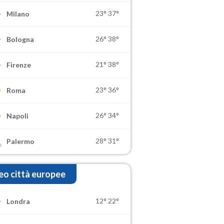
23°
37°
Milano
26°
38°
Bologna
21°
38°
Firenze
23°
36°
Roma
26°
34°
Napoli
28°
31°
Palermo
o città europee
12°
22°
Londra