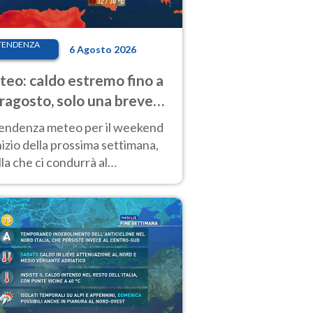
TENDENZA
6 Agosto 2026
eo: caldo estremo fino a
ragosto, solo una breve
sa. Ecco dove
tendenza meteo per il weekend
inizio della prossima settimana,
la che ci condurrà al
ragosto, vede ancora
perature molto elevate