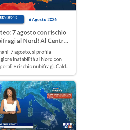
REVISIONE
6 Agosto 2026
eo: 7 agosto con rischio
ifragi al Nord! Al Centro-
 caldo estremo
ni, 7 agosto, si profila
iore instabilità al Nord con
orali e rischio nubifragi. Caldo
pre estremo al Centro-Sud. Le
isioni.