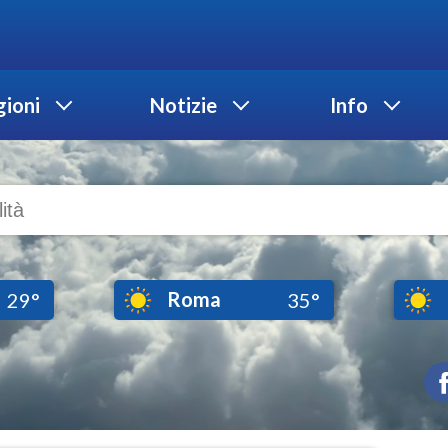
ioni
Notizie
Info
Roma
29°
35°