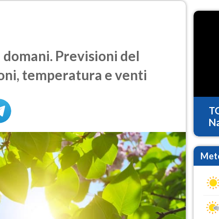
omani. Previsioni del
oni, temperatura e venti
T
Na
Mete