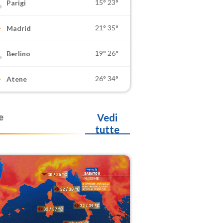
15°
23°
Parigi
21°
35°
Madrid
19°
26°
Berlino
26°
34°
Atene
e
Vedi
tutte