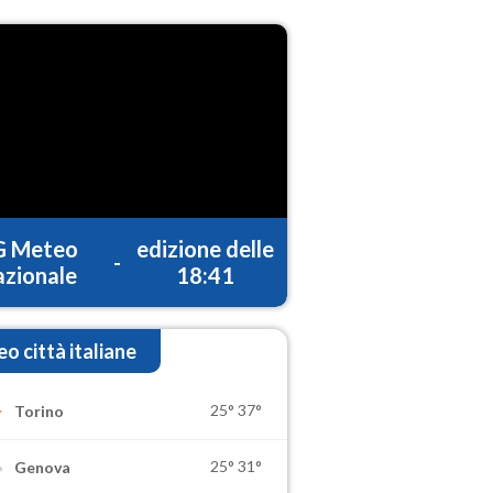
G Meteo
edizione delle
-
zionale
18:41
o città italiane
25°
37°
Torino
25°
31°
Genova