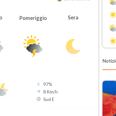
o
Sera
Pomeriggio
Notizi
97
%
8
Km/h
Sud E