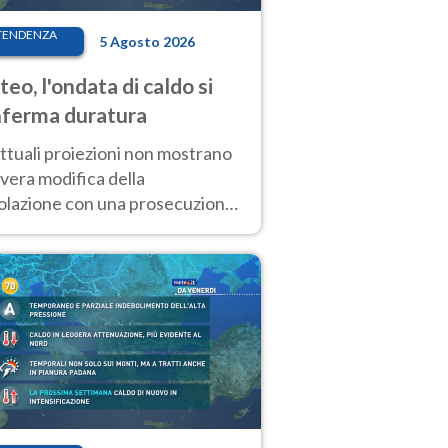
TENDENZA
5 Agosto 2026
eo, l'ondata di caldo si
ferma duratura
ttuali proiezioni non mostrano
vera modifica della
colazione con una prosecuzione
caldo fuori scala per molti
ni, compresa la settimana di
ragosto