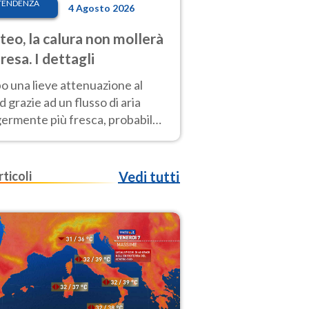
TENDENZA
4 Agosto 2026
eo, la calura non mollerà
presa. I dettagli
o una lieve attenuazione al
 grazie ad un flusso di aria
germente più fresca, probabile
o rinforzo dell’anticiclone
icano entro Ferragosto
rticoli
Vedi tutti