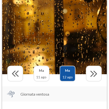
Ma
Me
11 ago
12 ago
Giornata ventosa