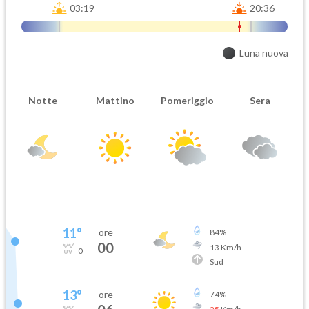
03:19
20:36
Luna nuova
Notte
Mattino
Pomeriggio
Sera
11
°
ore
84
%
00
13
Km/h
0
Sud
13
°
ore
74
%