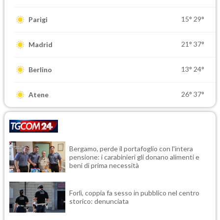
15°
29°
Parigi
21°
37°
Madrid
13°
24°
Berlino
26°
37°
Atene
Bergamo, perde il portafoglio con l'intera
pensione: i carabinieri gli donano alimenti e
beni di prima necessità
Forlì, coppia fa sesso in pubblico nel centro
storico: denunciata