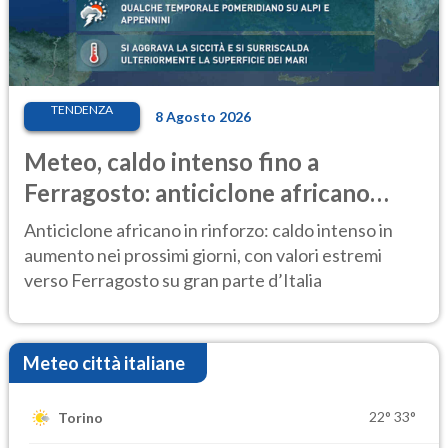
TENDENZA
8 Agosto 2026
Meteo, caldo intenso fino a
Ferragosto: anticiclone africano
ancora protagonista
Anticiclone africano in rinforzo: caldo intenso in
aumento nei prossimi giorni, con valori estremi
verso Ferragosto su gran parte d’Italia
Meteo città italiane
22°
33°
Torino