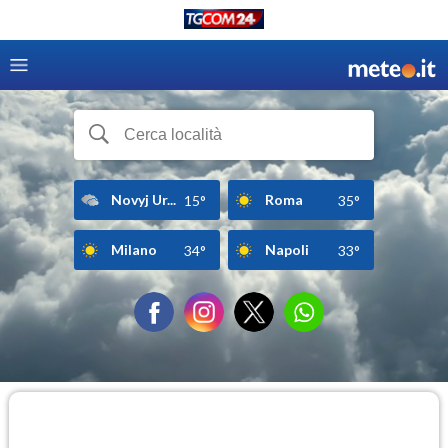
Novyj Ur...
Roma
15°
35°
Milano
Napoli
34°
33°