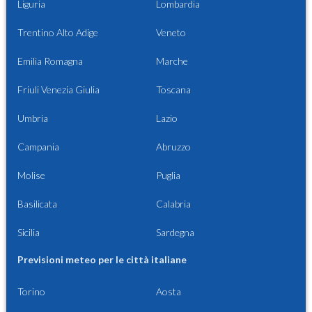
Liguria
Lombardia
Trentino Alto Adige
Veneto
Emilia Romagna
Marche
Friuli Venezia Giulia
Toscana
Umbria
Lazio
Campania
Abruzzo
Molise
Puglia
Basilicata
Calabria
Sicilia
Sardegna
Previsioni meteo per le città italiane
Torino
Aosta