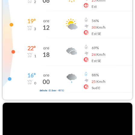
06
25
Km/h
2
Est
19
°
ore
56
%
12
30
Km/h
3
Est SE
22
°
ore
69
%
18
26
Km/h
1
Est SE
16
°
ore
88
%
00
25
Km/h
0
Sud E
debole
(
0.8mm
-
40
%)