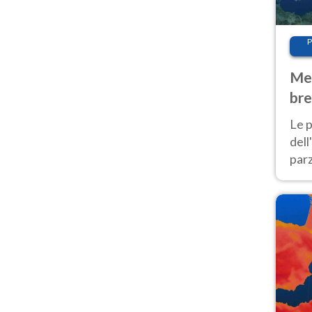
P
Met
bre
Nor
Le p
dell
parz
al 
40 g