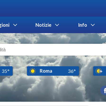
ioni
Notizie
Info
Roma
35°
36°