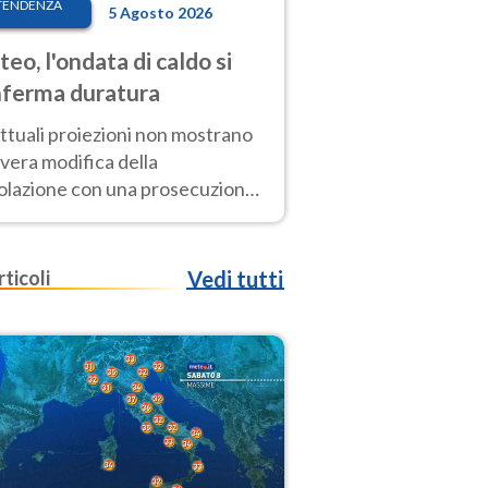
TENDENZA
5 Agosto 2026
eo, l'ondata di caldo si
ferma duratura
ttuali proiezioni non mostrano
vera modifica della
colazione con una prosecuzione
caldo fuori scala per molti
ni, compresa la settimana di
ragosto
rticoli
Vedi tutti