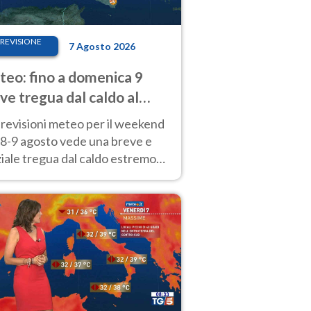
REVISIONE
7 Agosto 2026
eo: fino a domenica 9
ve tregua dal caldo al
d! Altrove calura e afa
revisioni meteo per il weekend
'8-9 agosto vede una breve e
iale tregua dal caldo estremo
Nord mentre altrove persistono
radi.