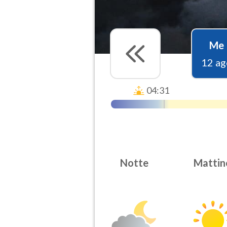
Me
12 ag
04:31
Notte
Mattin