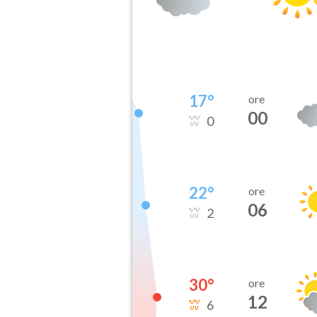
17
°
ore
00
0
22
°
ore
06
2
30
°
ore
12
6