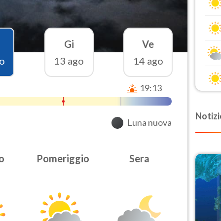
Gi
Ve
o
13 ago
14 ago
19:13
Notizi
Luna nuova
o
Pomeriggio
Sera