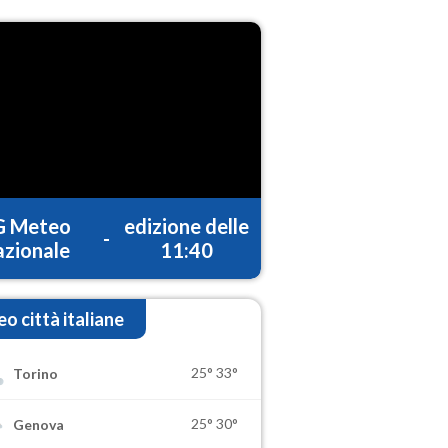
G Meteo
edizione delle
-
zionale
11:40
o città italiane
25°
33°
Torino
25°
30°
Genova