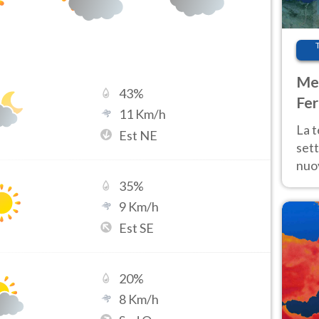
Met
43
%
Fer
11
Km/h
int
La 
Est NE
sett
nuov
11 e
35
%
anc
9
Km/h
Est SE
20
%
8
Km/h