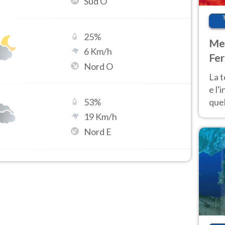
Sud O
25
%
Met
6
Km/h
Fer
Nord O
pau
La 
e l'
quel
53
%
Fer
19
Km/h
tem
Nord E