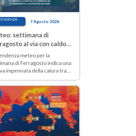
TENDENZA
7 Agosto 2026
eo: settimana di
ragosto al via con caldo
enso e qualche temporale
tendenza meteo per la
imana di Ferragosto indica una
a impennata della calura tra
 14 agosto, con nuovi rialzi
he al Nord.