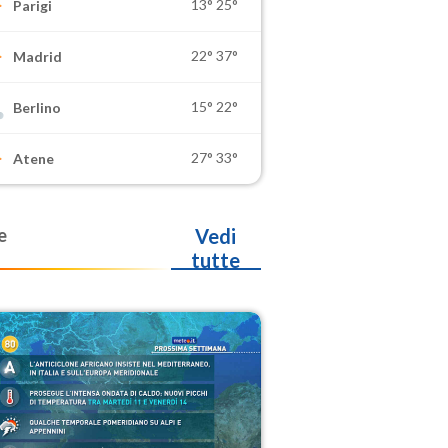
13°
25°
Parigi
22°
37°
Madrid
15°
22°
Berlino
27°
33°
Atene
e
Vedi
tutte