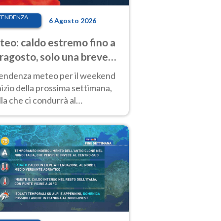
TENDENZA
6 Agosto 2026
eo: caldo estremo fino a
ragosto, solo una breve
sa. Ecco dove
tendenza meteo per il weekend
inizio della prossima settimana,
la che ci condurrà al
ragosto, vede ancora
perature molto elevate