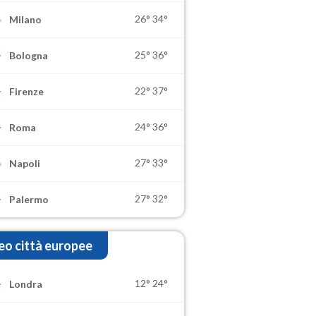
26°
34°
Milano
25°
36°
Bologna
22°
37°
Firenze
24°
36°
Roma
27°
33°
Napoli
27°
32°
Palermo
o città europee
12°
24°
Londra