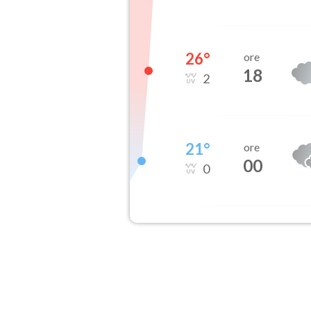
26
°
ore
18
2
21
°
ore
00
0