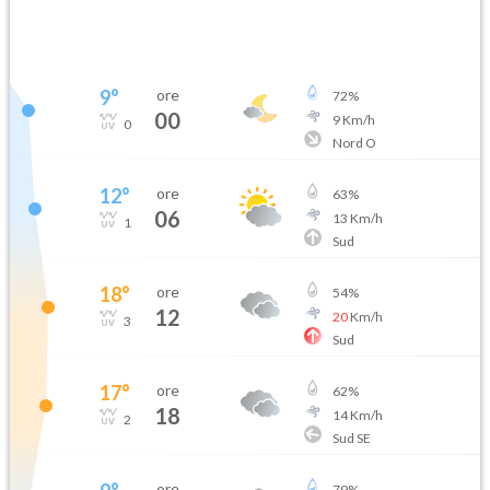
9
°
ore
72
%
00
9
Km/h
0
Nord O
12
°
ore
63
%
06
13
Km/h
1
Sud
18
°
ore
54
%
12
20
Km/h
3
Sud
17
°
ore
62
%
18
14
Km/h
2
Sud SE
ore
79
%