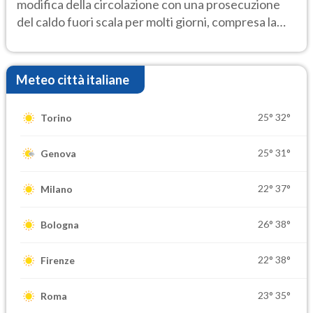
modifica della circolazione con una prosecuzione
del caldo fuori scala per molti giorni, compresa la
settimana di Ferragosto
Meteo città italiane
25°
32°
Torino
25°
31°
Genova
22°
37°
Milano
26°
38°
Bologna
22°
38°
Firenze
23°
35°
Roma