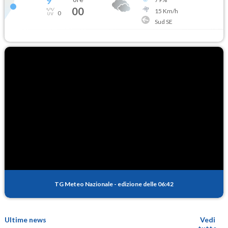
9
°
00
15
Km/h
0
Sud SE
TG Meteo Nazionale
-
edizione delle 06:42
Ultime news
Vedi