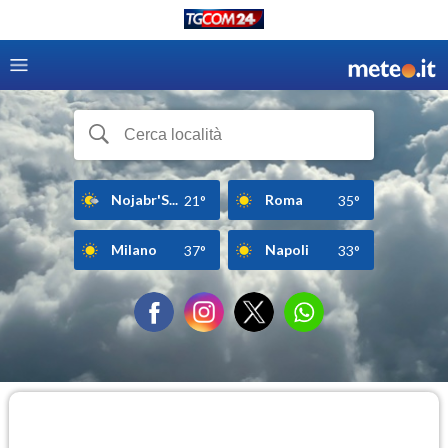
Nojabr'S...
Roma
21°
35°
Milano
Napoli
37°
33°