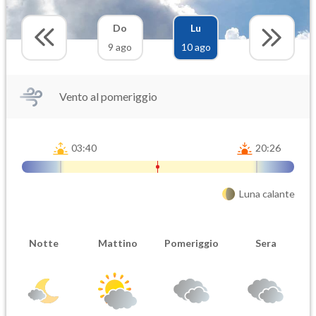
Do
Lu
9 ago
10 ago
Vento al pomeriggio
03:40
20:26
Luna calante
Notte
Mattino
Pomeriggio
Sera