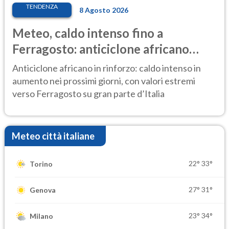
TENDENZA
8 Agosto 2026
Meteo, caldo intenso fino a
Ferragosto: anticiclone africano
ancora protagonista
Anticiclone africano in rinforzo: caldo intenso in
aumento nei prossimi giorni, con valori estremi
verso Ferragosto su gran parte d’Italia
Meteo città italiane
22°
33°
Torino
27°
31°
Genova
23°
34°
Milano