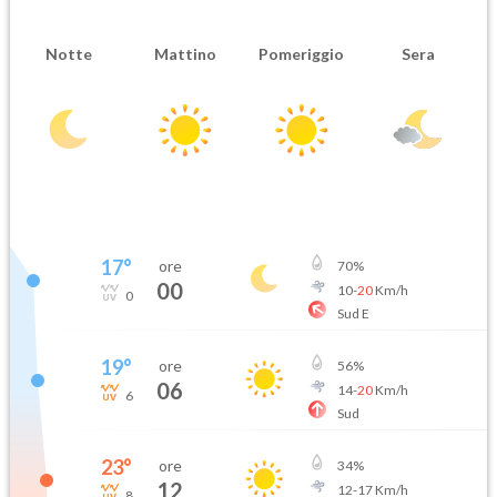
Notte
Mattino
Pomeriggio
Sera
17
°
ore
70
%
00
10
-
20
Km/h
0
Sud E
19
°
ore
56
%
06
14
-
20
Km/h
6
Sud
23
°
ore
34
%
12
12
-
17
Km/h
8