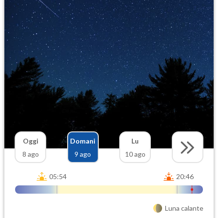
Oggi
Domani
Lu
8 ago
9 ago
10 ago
05:54
20:46
Luna calante