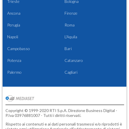
Trieste
Bologna
Ancona
Firenze
Perugia
Roma
Napoli
L'Aquila
Campobasso
Bari
Potenza
Catanzaro
Palermo
Cagliari
Copyright © 1999-2020 RTI S.p.A. Direzione Business Digital -
P.Iva 03976881007 - Tutti i diritti riservati.
Rispetto ai contenuti e ai dati personali trasmessi e/o riprodotti è
vietata ogni utilizzazione funzionale all'addestramento di sistemi