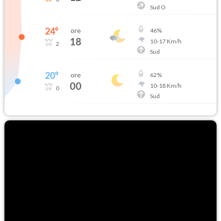
Sud O
24
°
ore
46
%
18
10
-
17
Km/h
2
Sud
20
°
ore
62
%
00
10
-
18
Km/h
0
Sud