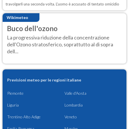
travolgerli una seconda volta. L'uomo è accusato di tentato omicidio
Wikimeteo
Buco dell'ozono
La progressiva riduzione della concentrazione
dell'Ozono stratosferico, soprattutto al di sopra
dell...
Previsioni meteo per le regioni italiane
Piemonte
Valle d'Aosta
Liguria
Lombardia
Trentino Alto Adige
Veneto
Emilia Romagna
Marche