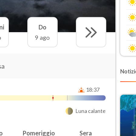
ni
Do
o
9 ago
sa
Notizi
18:37
Luna calante
o
Pomeriggio
Sera