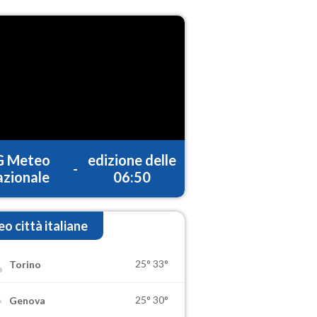
G Meteo
edizione delle
-
zionale
06:50
o città italiane
25°
33°
Torino
25°
30°
Genova