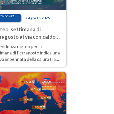
TENDENZA
7 Agosto 2026
eo: settimana di
ragosto al via con caldo
enso e qualche temporale
tendenza meteo per la
imana di Ferragosto indica una
a impennata della calura tra
 14 agosto, con nuovi rialzi
he al Nord.