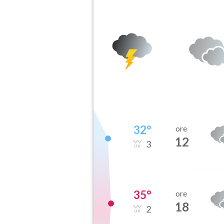
32
°
ore
12
3
35
°
ore
18
2