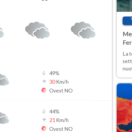
Met
Fer
int
La 
sett
nuov
49
%
11 e
30
Km/h
anc
Ovest NO
44
%
21
Km/h
Ovest NO