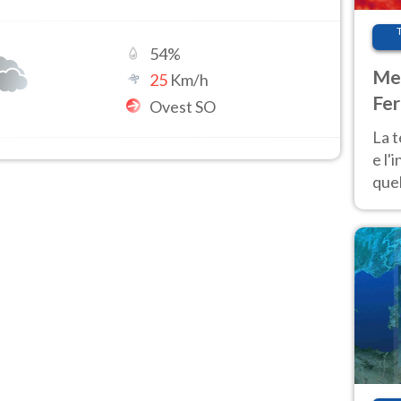
54
%
Met
25
Km/h
Fer
Ovest SO
pau
La 
e l'
quel
Fer
tem