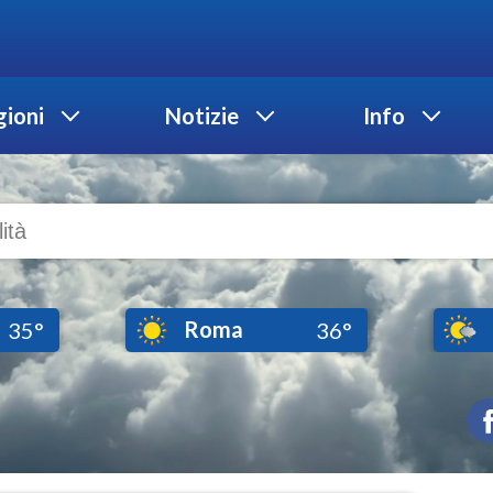
ioni
Notizie
Info
Roma
35°
36°