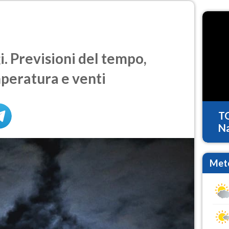
. Previsioni del tempo,
mperatura e venti
T
Na
Mete