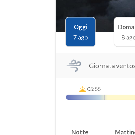
Oggi
Doma
7 ago
8 ag
Giornata vento
05:55
Notte
Mattin