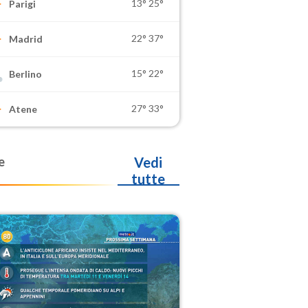
13°
25°
Parigi
22°
37°
Madrid
15°
22°
Berlino
27°
33°
Atene
e
Vedi
tutte