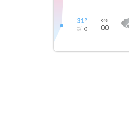
31
°
ore
00
0