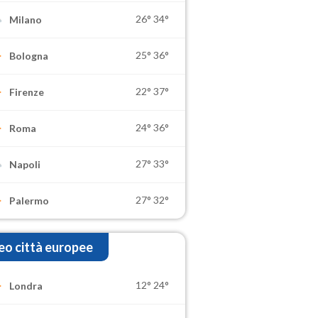
26°
34°
Milano
25°
36°
Bologna
22°
37°
Firenze
24°
36°
Roma
27°
33°
Napoli
27°
32°
Palermo
o città europee
12°
24°
Londra