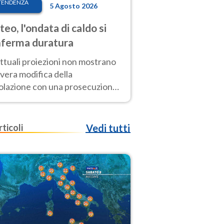
TENDENZA
5 Agosto 2026
eo, l'ondata di caldo si
ferma duratura
ttuali proiezioni non mostrano
vera modifica della
colazione con una prosecuzione
caldo fuori scala per molti
ni, compresa la settimana di
ragosto
rticoli
Vedi tutti