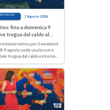
REVISIONE
7 Agosto 2026
eo: fino a domenica 9
ve tregua dal caldo al
d! Altrove calura e afa
revisioni meteo per il weekend
'8-9 agosto vede una breve e
iale tregua dal caldo estremo
Nord mentre altrove persistono
radi.