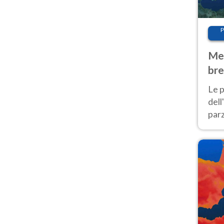
P
Met
bre
Nor
Le p
dell
parz
al 
40 g