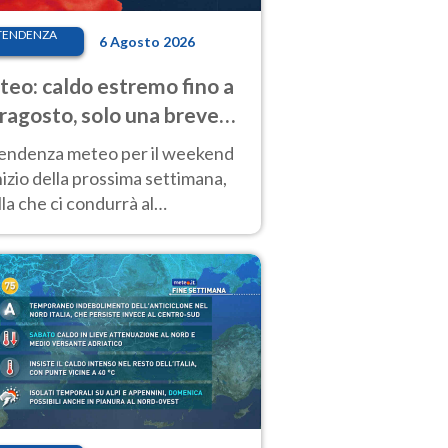
TENDENZA
6 Agosto 2026
eo: caldo estremo fino a
ragosto, solo una breve
sa. Ecco dove
tendenza meteo per il weekend
inizio della prossima settimana,
la che ci condurrà al
ragosto, vede ancora
perature molto elevate