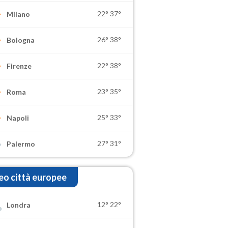
22°
37°
Milano
26°
38°
Bologna
22°
38°
Firenze
23°
35°
Roma
25°
33°
Napoli
27°
31°
Palermo
o città europee
12°
22°
Londra