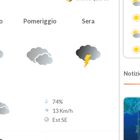
o
Pomeriggio
Sera
Notizi
74
%
13
Km/h
Est SE