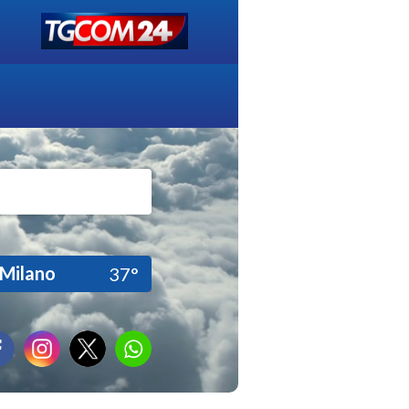
Milano
37°