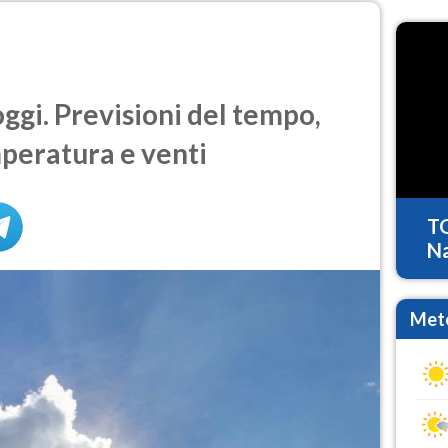
gi. Previsioni del tempo,
mperatura e venti
T
Na
Mete