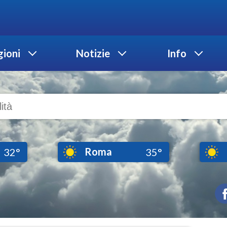
ioni
Notizie
Info
Roma
32°
35°