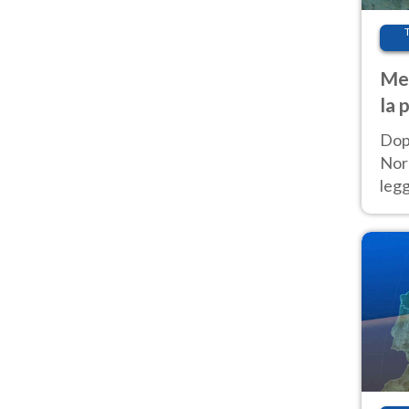
Met
la 
Dop
Nord
leg
nuov
afr