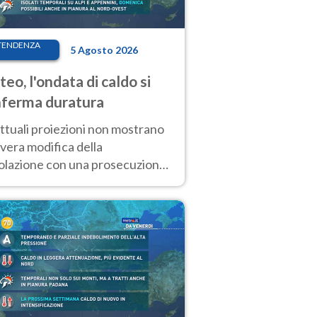
TENDENZA
5 Agosto 2026
eo, l'ondata di caldo si
ferma duratura
ttuali proiezioni non mostrano
vera modifica della
colazione con una prosecuzione
caldo fuori scala per molti
ni, compresa la settimana di
ragosto