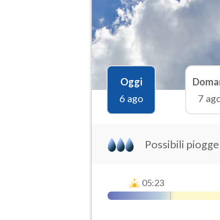
Oggi
Doma
6 ago
7 ag
Possibili piogge
05:23