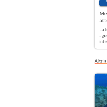
Met
att
Nor
La 
ago
inte
parz
e il
Altri a