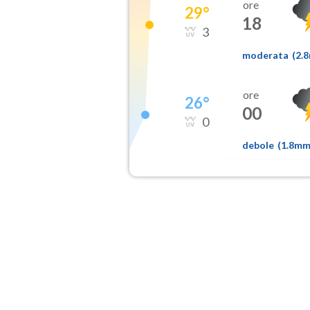
ore
29
°
18
3
moderata
(
2.
ore
26
°
00
0
debole
(
1.8m