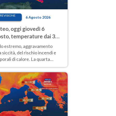
REVISIONE
6 Agosto 2026
eo, oggi giovedì 6
sto, temperature dai 33
40 gradi
do estremo, aggravamento
a siccità, del rischio incendi e
orali di calore. La quarta
nsa ondata di calore non dà
gua e durerà fino Ferragosto