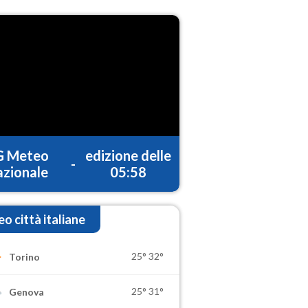
G Meteo
edizione delle
-
zionale
05:58
o città italiane
25°
32°
Torino
25°
31°
Genova