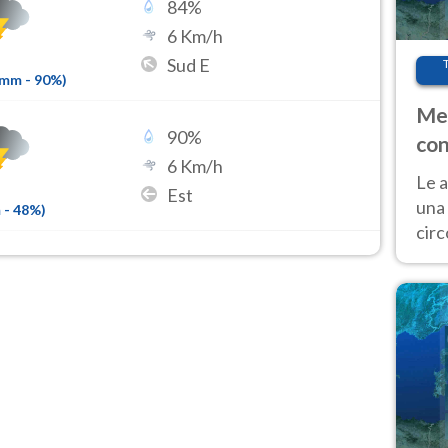
84
%
6
Km/h
Sud E
8mm
-
90
%)
Met
90
%
con
6
Km/h
Le a
Est
una 
m
-
48
%)
cir
del 
gior
Fer