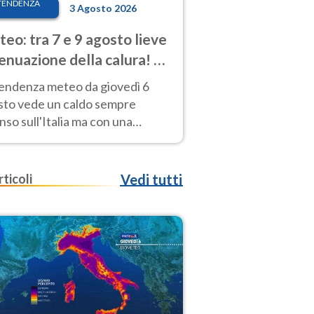
TENDENZA
3 Agosto 2026
eo: tra 7 e 9 agosto lieve
enuazione della calura! Al
d rischio temporali
tendenza meteo da giovedì 6
sto vede un caldo sempre
nso sull'Italia ma con una
iale e lieve attenuazione tra il 7
 9 agosto.
rticoli
Vedi tutti