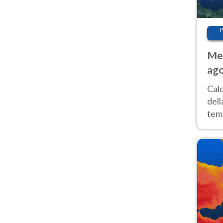
P
Met
ago
ai 
Cal
dell
temp
inte
tre