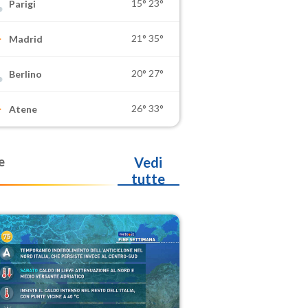
15°
23°
Parigi
21°
35°
Madrid
20°
27°
Berlino
26°
33°
Atene
e
Vedi
tutte