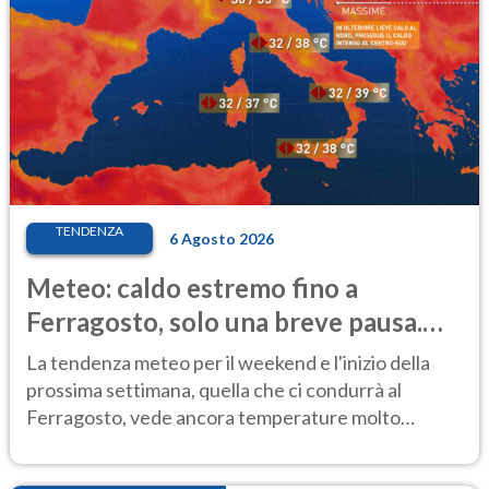
TENDENZA
6 Agosto 2026
Meteo: caldo estremo fino a
Ferragosto, solo una breve pausa.
Ecco dove
La tendenza meteo per il weekend e l'inizio della
prossima settimana, quella che ci condurrà al
Ferragosto, vede ancora temperature molto
elevate