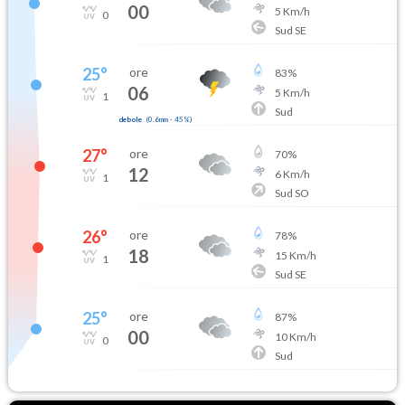
00
5
Km/h
0
Sud SE
25
°
ore
83
%
06
5
Km/h
1
Sud
debole
(
0.6mm
-
45
%)
27
°
ore
70
%
12
6
Km/h
1
Sud SO
26
°
ore
78
%
18
15
Km/h
1
Sud SE
25
°
ore
87
%
00
10
Km/h
0
Sud