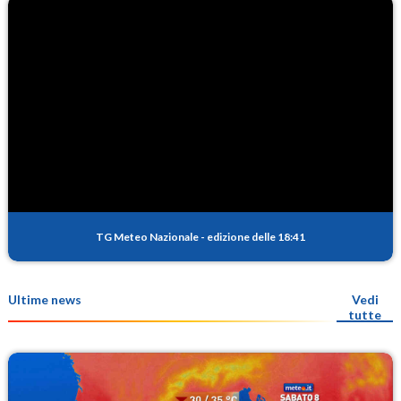
TG Meteo Nazionale
-
edizione delle 18:41
Ultime news
Vedi
tutte