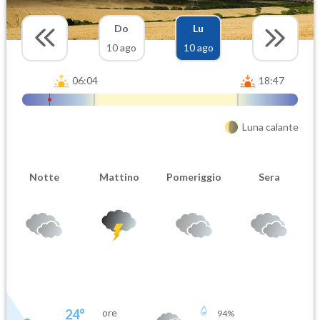
Do
Lu
10 ago
10 ago
06:04
18:47
Luna calante
Notte
Mattino
Pomeriggio
Sera
24
°
ore
94
%