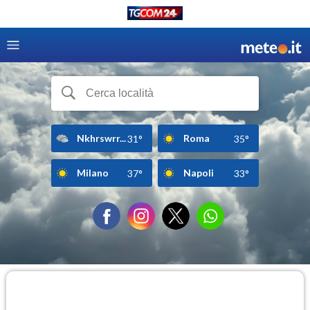
Nkhrswrr...
Roma
31°
35°
Milano
Napoli
37°
33°