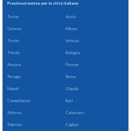
Previsioni meteo per le città italiane
Torino
Aosta
Genova
Milano
Trento
Venezia
Trieste
Bologna
Ancona
Firenze
Perugia
Roma
Napoli
L'Aquila
Campobasso
Bari
Potenza
Catanzaro
Palermo
Cagliari