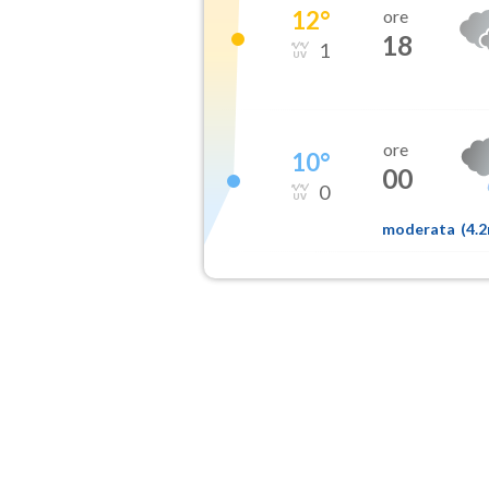
12
°
ore
18
1
ore
10
°
00
0
moderata
(
4.