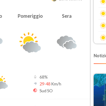
o
Pomeriggio
Sera
Notizi
68
%
29
-
48
Km/h
Sud SO