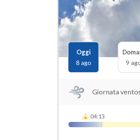
Oggi
Doma
8 ago
9 ag
Giornata vento
04:13