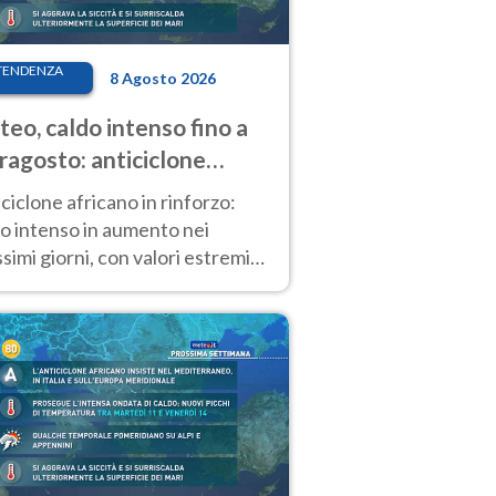
TENDENZA
8 Agosto 2026
eo, caldo intenso fino a
ragosto: anticiclone
icano ancora
ciclone africano in rinforzo:
tagonista
o intenso in aumento nei
simi giorni, con valori estremi
so Ferragosto su gran parte
alia