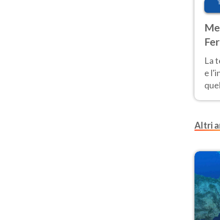
Met
Fer
pau
La 
e l'
quel
Fer
tem
Altri a