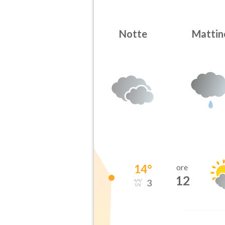
Notte
Mattin
14
°
ore
12
3