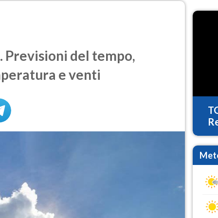
 Previsioni del tempo,
mperatura e venti
T
Re
Mete