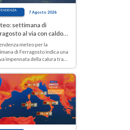
TENDENZA
7 Agosto 2026
eo: settimana di
ragosto al via con caldo
enso e qualche temporale
tendenza meteo per la
imana di Ferragosto indica una
a impennata della calura tra
 14 agosto, con nuovi rialzi
he al Nord.