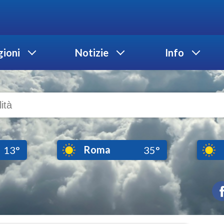
ioni
Notizie
Info
Roma
13°
35°