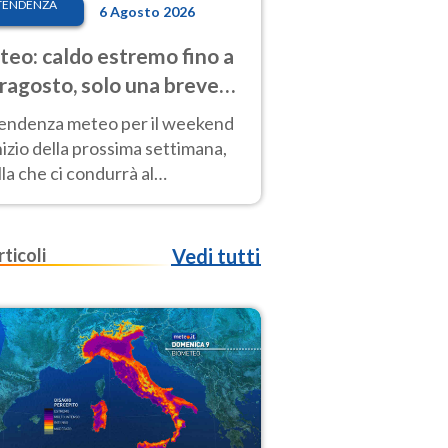
TENDENZA
6 Agosto 2026
eo: caldo estremo fino a
ragosto, solo una breve
sa. Ecco dove
tendenza meteo per il weekend
inizio della prossima settimana,
la che ci condurrà al
ragosto, vede ancora
perature molto elevate
rticoli
Vedi tutti