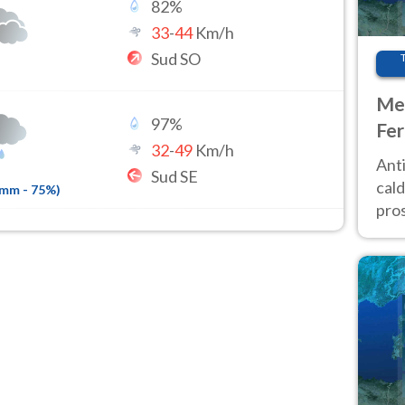
82
%
33
-
44
Km/h
Sud SO
Met
97
%
Fer
32
-
49
Km/h
afr
Anti
Sud SE
pro
cald
2mm
-
75
%)
pros
ver
d’It