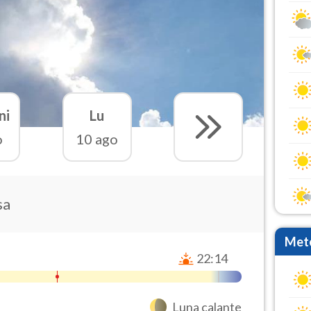
ni
Lu
o
10 ago
sa
Mete
22:14
Luna calante