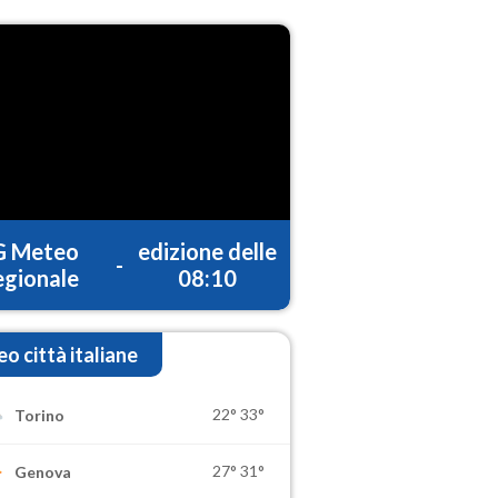
G Meteo
edizione delle
-
gionale
08:10
o città italiane
22°
33°
Torino
27°
31°
Genova