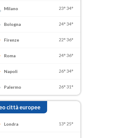
23°
34°
Milano
24°
34°
Bologna
22°
36°
Firenze
24°
36°
Roma
26°
34°
Napoli
26°
31°
Palermo
o città europee
13°
25°
Londra