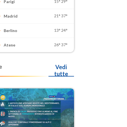
15°
29°
Parigi
21°
37°
Madrid
13°
24°
Berlino
26°
37°
Atene
e
Vedi
tutte