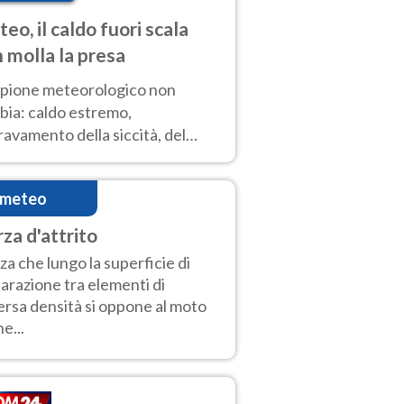
eo, il caldo fuori scala
 molla la presa
copione meteorologico non
bia: caldo estremo,
avamento della siccità, del
hio incendi e temporali di
ore. Nessun cambiamento fino
imeteo
ragosto
rza d'attrito
za che lungo la superficie di
arazione tra elementi di
ersa densità si oppone al moto
he...