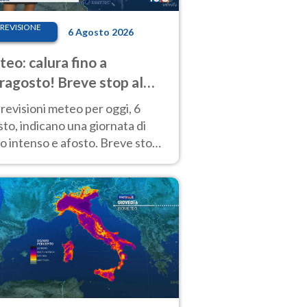
REVISIONE
6 Agosto 2026
eo: calura fino a
ragosto! Breve stop al
d tra 7 e 9 agosto
revisioni meteo per oggi, 6
to, indicano una giornata di
o intenso e afosto. Breve stop
Anticiclone solo sulle regioni del
d.