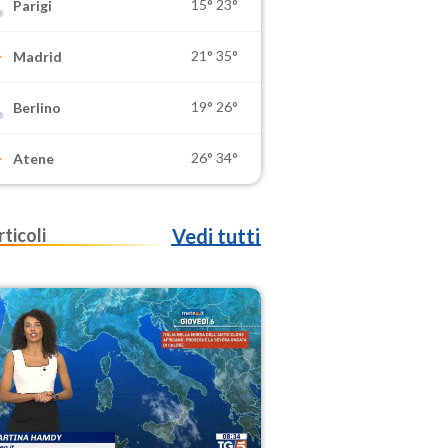
15°
23°
Parigi
21°
35°
Madrid
19°
26°
Berlino
26°
34°
Atene
rticoli
Vedi tutti