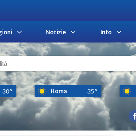
ioni
Notizie
Info
Roma
30°
35°