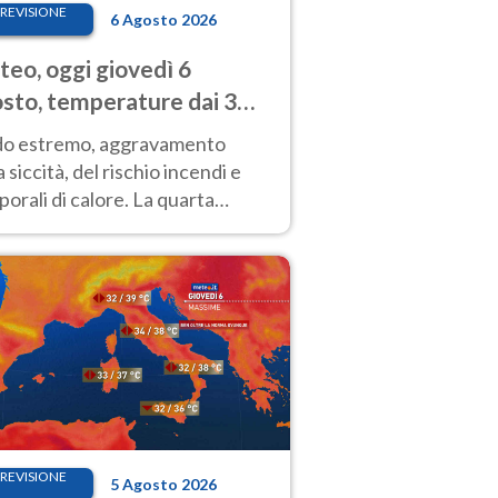
REVISIONE
6 Agosto 2026
eo, oggi giovedì 6
sto, temperature dai 33
40 gradi
do estremo, aggravamento
a siccità, del rischio incendi e
orali di calore. La quarta
nsa ondata di calore non dà
gua e durerà fino Ferragosto
REVISIONE
5 Agosto 2026