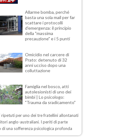
Allarme bomba, perché
basta una sola mail per far
scattare i protocolli
d'emergenza: il principio
della "massima
precauzione" e i 5 punti
Omicidio nel carcere di
Prato: detenuto di 32
anni ucciso dopo una
colluttazione
Famiglia nel bosco, atti
autolesionisti di uno dei
bimbi | Lo psicologo:
"Trauma da sradicamento"
 ripetuti per uno dei tre fratellini allontanati
itori anglo-australiani. I periti di parte
 di una sofferenza psicologica profonda