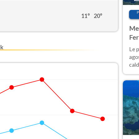
P
11°
20°
Met
Fer
Nor
sk
Le p
agos
cald
all'
Nor