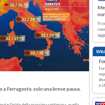
Met
non
Il 
cam
aggr
risc
cal
Wik
Fer
Fo
For
sep
div
e c
 a Ferragosto, solo una breve pausa.
d e l'inizio della prossima settimana, quella