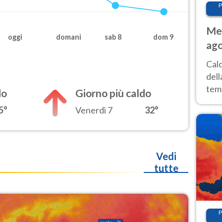
P
Met
oggi
domani
sab 8
dom 9
ago
ai 
Cal
dell
temp
do
Giorno più caldo
inte
5°
Venerdì 7
32°
tre
Vedi
tutte
P