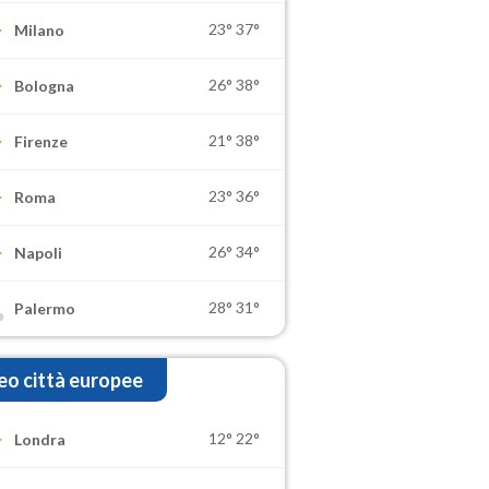
23°
37°
Milano
26°
38°
Bologna
21°
38°
Firenze
23°
36°
Roma
26°
34°
Napoli
28°
31°
Palermo
o città europee
12°
22°
Londra