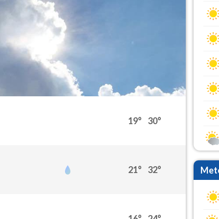
19°
30°
21°
32°
Mete
16°
24°