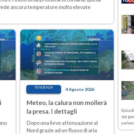
 vede ancora temperature molto elevate
TENDENZA
4 Agosto 2026
i
Meteo, la calura non mollerà
la presa. I dettagli
Episodi
dai gen
ano
Dopo una lieve attenuazione al
parlano
Nord grazie ad un flusso di aria