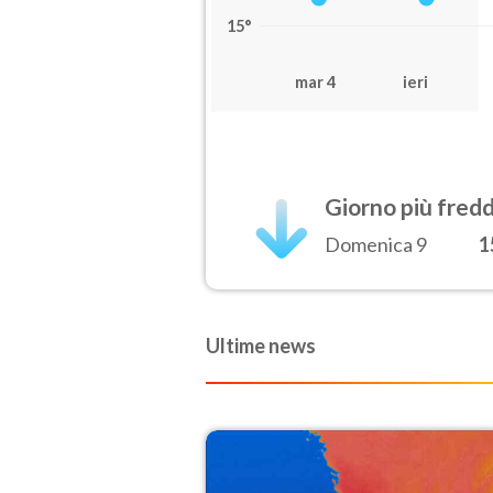
15°
mar 4
ieri
Giorno più fred
Domenica 9
1
Ultime news