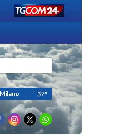
Milano
37°