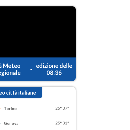
G Meteo
edizione delle
-
gionale
08:36
o città italiane
25°
37°
Torino
25°
31°
Genova