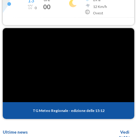
13
°
00
12
Km/h
0
Ovest
TG Meteo Regionale
-
edizione delle 15:12
Ultime news
Vedi