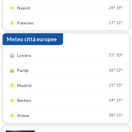
26°
34°
Napoli
27°
32°
Palermo
Meteo città europee
15°
30°
Londra
18°
32°
Parigi
21°
35°
Madrid
14°
31°
Berlino
28°
35°
Atene