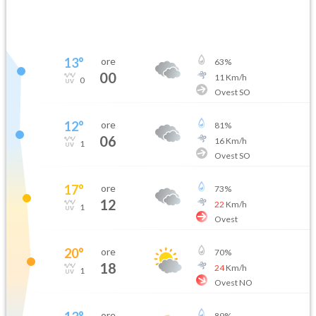
13
°
ore
63
%
00
11
Km/h
0
Ovest SO
12
°
ore
81
%
06
16
Km/h
1
Ovest SO
17
°
ore
73
%
12
22
Km/h
1
Ovest
20
°
ore
70
%
18
24
Km/h
1
Ovest NO
ore
89
%