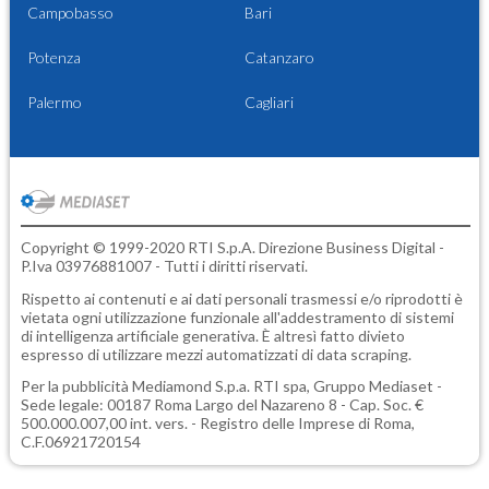
Campobasso
Bari
Potenza
Catanzaro
Palermo
Cagliari
Copyright © 1999-2020 RTI S.p.A. Direzione Business Digital -
P.Iva 03976881007 - Tutti i diritti riservati.
Rispetto ai contenuti e ai dati personali trasmessi e/o riprodotti è
vietata ogni utilizzazione funzionale all'addestramento di sistemi
di intelligenza artificiale generativa. È altresì fatto divieto
espresso di utilizzare mezzi automatizzati di data scraping.
Per la pubblicità
Mediamond S.p.a.
RTI spa, Gruppo Mediaset -
Sede legale: 00187 Roma Largo del Nazareno 8 - Cap. Soc. €
500.000.007,00 int. vers. - Registro delle Imprese di Roma,
C.F.06921720154