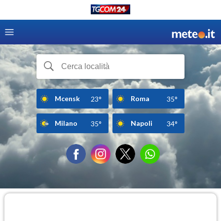
Mcensk
Roma
23°
35°
Milano
Napoli
35°
34°