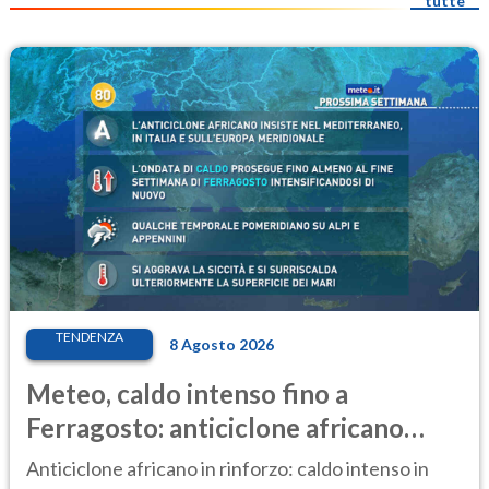
tutte
TENDENZA
8 Agosto 2026
Meteo, caldo intenso fino a
Ferragosto: anticiclone africano
ancora protagonista
Anticiclone africano in rinforzo: caldo intenso in