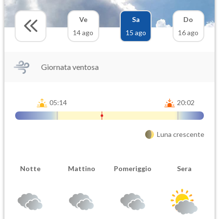
Ve
Sa
Do
14 ago
15 ago
16 ago
Giornata ventosa
05:14
20:02
Luna crescente
Notte
Mattino
Pomeriggio
Sera