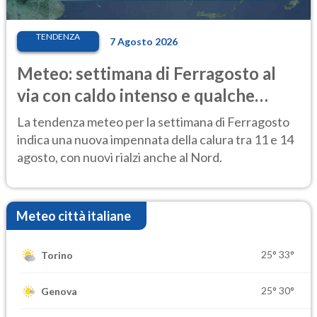
TENDENZA
7 Agosto 2026
Meteo: settimana di Ferragosto al
via con caldo intenso e qualche
temporale
La tendenza meteo per la settimana di Ferragosto
indica una nuova impennata della calura tra 11 e 14
agosto, con nuovi rialzi anche al Nord.
Meteo città italiane
25°
33°
Torino
25°
30°
Genova