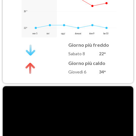
28°
22°
mer 5
ieri
oggi
domani
dom 9
lun 10
Giorno più freddo
Sabato 8
22°
Giorno più caldo
Giovedì 6
34°