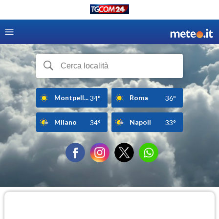
Montpell...
Roma
34°
36°
Milano
Napoli
34°
33°