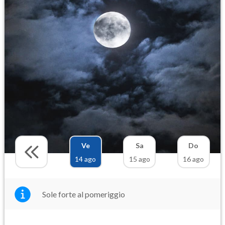
Ve
Sa
Do
14 ago
15 ago
16 ago
Sole forte al pomeriggio