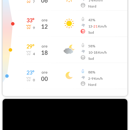
06
1
-
6
Km/h
7
Nord
33
°
ore
43
%
12
13
-
21
Km/h
9
Sud
29
°
ore
58
%
18
10
-
18
Km/h
4
Sud
23
°
ore
88
%
00
2
-
9
Km/h
0
Nord