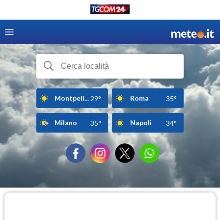
Montpell...
Roma
29°
35°
Milano
Napoli
35°
34°