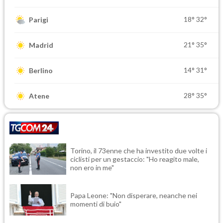
18°
32°
Parigi
21°
35°
Madrid
14°
31°
Berlino
28°
35°
Atene
Torino, il 73enne che ha investito due volte i
ciclisti per un gestaccio: "Ho reagito male,
non ero in me"
Papa Leone: "Non disperare, neanche nei
momenti di buio"