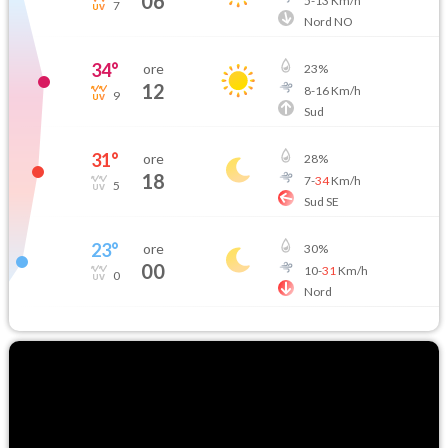
06
5
-
13
Km/h
7
Nord NO
34
°
ore
23
%
12
8
-
16
Km/h
9
Sud
31
°
ore
28
%
18
7
-
34
Km/h
5
Sud SE
23
°
ore
30
%
00
10
-
31
Km/h
0
Nord