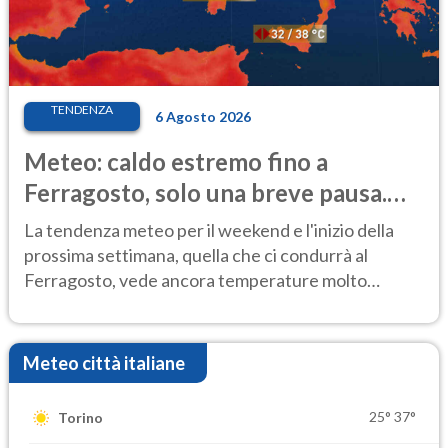
TENDENZA
6 Agosto 2026
Meteo: caldo estremo fino a
Ferragosto, solo una breve pausa.
Ecco dove
La tendenza meteo per il weekend e l'inizio della
prossima settimana, quella che ci condurrà al
Ferragosto, vede ancora temperature molto
elevate
Meteo città italiane
25°
37°
Torino