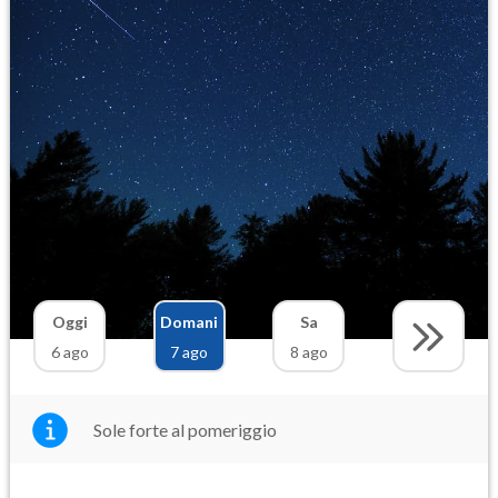
Oggi
Domani
Sa
6 ago
7 ago
8 ago
Sole forte al pomeriggio