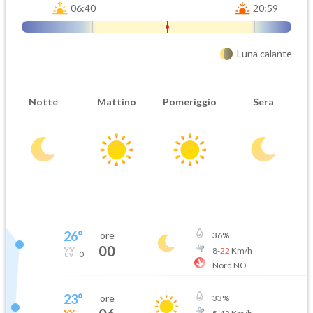
06:40
20:59
Luna calante
Notte
Mattino
Pomeriggio
Sera
26
°
ore
36
%
00
8
-
22
Km/h
0
Nord NO
23
°
ore
33
%