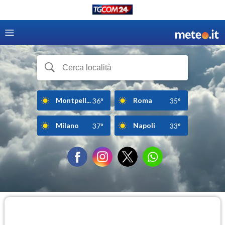
Montpell...
Roma
36°
35°
Milano
Napoli
37°
33°