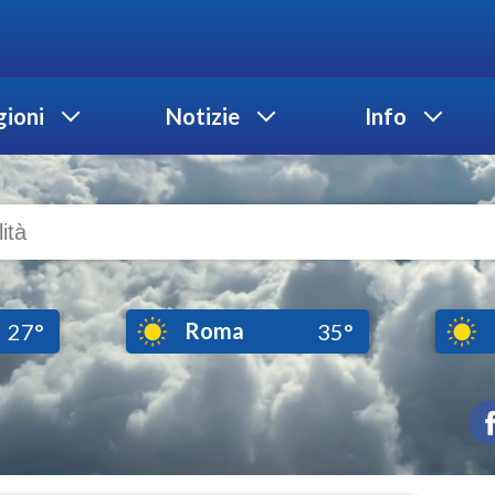
ioni
Notizie
Info
Roma
27°
35°