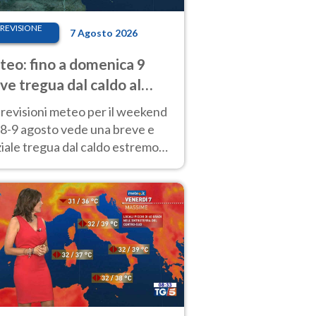
REVISIONE
7 Agosto 2026
eo: fino a domenica 9
ve tregua dal caldo al
d! Altrove calura e afa
revisioni meteo per il weekend
'8-9 agosto vede una breve e
iale tregua dal caldo estremo
Nord mentre altrove persistono
radi.