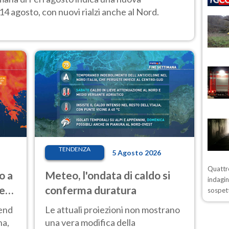
14 agosto, con nuovi rialzi anche al Nord.
TENDENZA
5 Agosto 2026
Quattro
o a
Meteo, l'ondata di caldo si
indagin
ve
conferma duratura
sospett
kend
Le attuali proiezioni non mostrano
na,
una vera modifica della