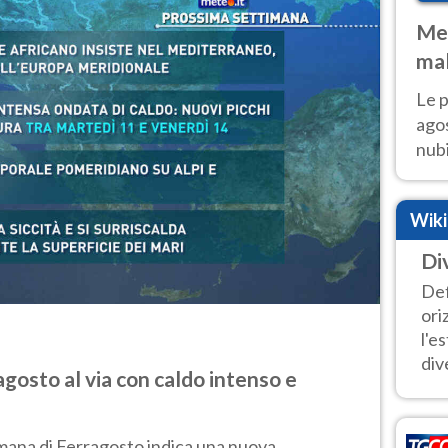
Met
mal
fin
Le p
agos
nubi
Cen
mol
Wik
Di
Def
ori
l'e
dive
gosto al via con caldo intenso e
mana di Ferragosto indica una nuova