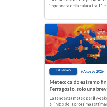
impennata della calura tra 11 e 
TENDENZA
6 Agosto 2026
Meteo: caldo estremo fin
Ferragosto, solo una bre
pausa. Ecco dove
La tendenza meteo per il wee
e l'inizio della prossima settima