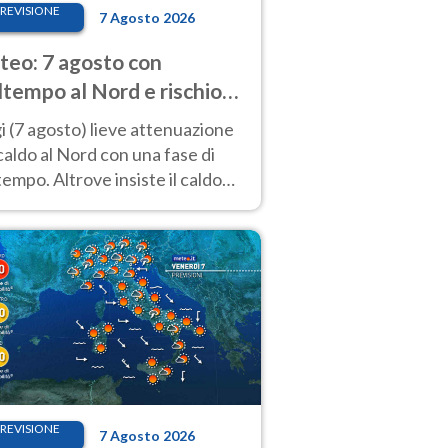
REVISIONE
7 Agosto 2026
eo: 7 agosto con
tempo al Nord e rischio
ifragi. Altrove caldo
 (7 agosto) lieve attenuazione
tremo
caldo al Nord con una fase di
empo. Altrove insiste il caldo
emo con picchi di 40°C. Le
isioni
REVISIONE
7 Agosto 2026