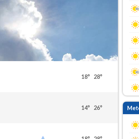
18°
28°
14°
26°
Mete
18°
28°