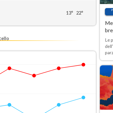
P
13°
22°
Met
bre
Nor
ello
Le p
dell
parz
al 
40 g