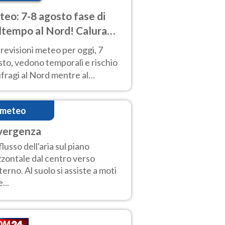
eo: 7-8 agosto fase di
tempo al Nord! Calura
o a Ferragosto
revisioni meteo per oggi, 7
to, vedono temporali e rischio
fragi al Nord mentre al
tro-Sud sole e caldo sempre
to intenso.
imeteo
vergenza
lusso dell'aria sul piano
zzontale dal centro verso
sterno. Al suolo si assiste a moti
...