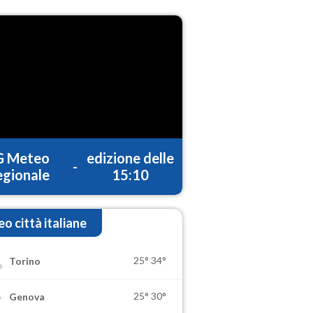
G Meteo
edizione delle
-
gionale
15:10
o città italiane
25°
34°
Torino
25°
30°
Genova