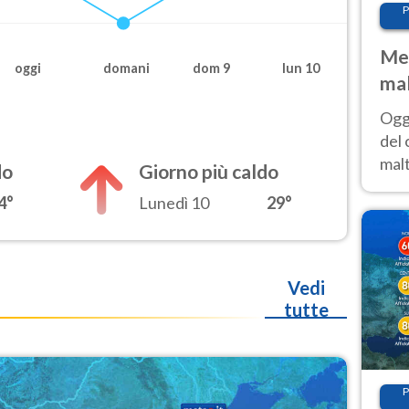
P
Met
oggi
domani
dom 9
lun 10
mal
nub
Oggi
es
del 
malt
do
Giorno più caldo
estr
4°
Lunedì 10
29°
prev
Vedi
tutte
P