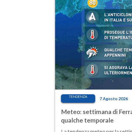
TENDENZA
7 Agosto 2026
Meteo: settimana di Ferra
qualche temporale
La tendenza meteo per la setti