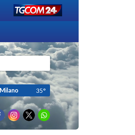
Milano
35°