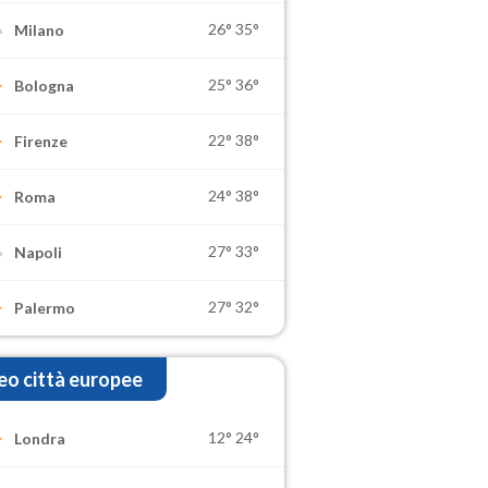
26°
35°
Milano
25°
36°
Bologna
22°
38°
Firenze
24°
38°
Roma
27°
33°
Napoli
27°
32°
Palermo
o città europee
12°
24°
Londra