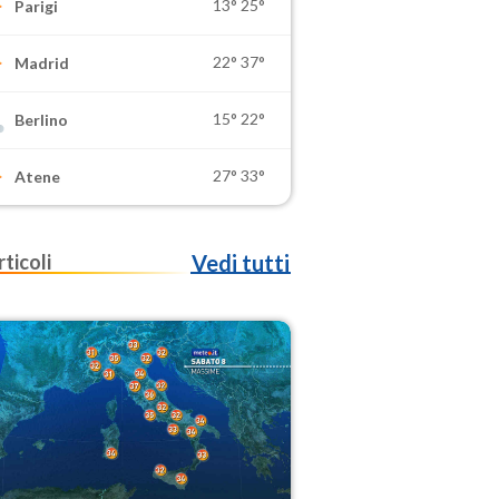
13°
25°
Parigi
22°
37°
Madrid
15°
22°
Berlino
27°
33°
Atene
rticoli
Vedi tutti