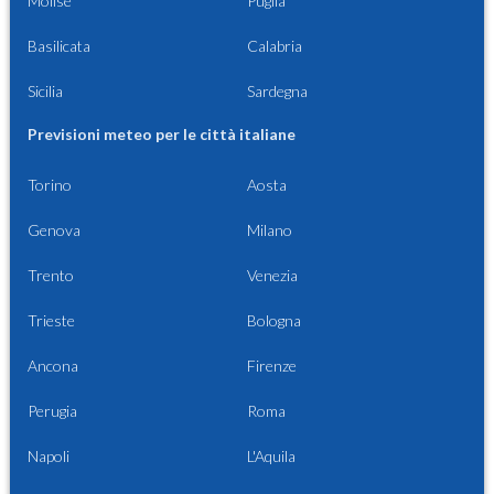
Molise
Puglia
Basilicata
Calabria
Sicilia
Sardegna
Previsioni meteo per le città italiane
Torino
Aosta
Genova
Milano
Trento
Venezia
Trieste
Bologna
Ancona
Firenze
Perugia
Roma
Napoli
L'Aquila