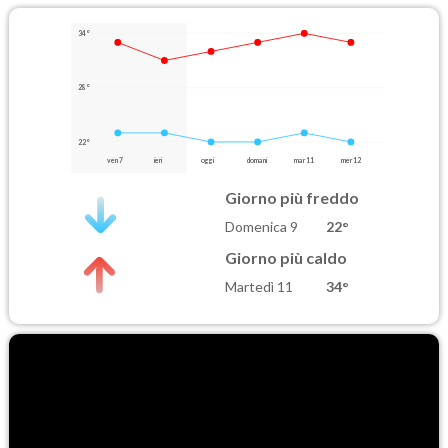
34°
28°
22°
ven 7
ieri
oggi
domani
mar 11
mer 12
Giorno più freddo
Domenica 9
22°
Giorno più caldo
Martedì 11
34°