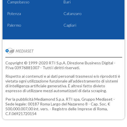
Campobasso
Bari
Potenza
Catanzaro
Palermo
Cagliari
Copyright © 1999-2020 RTI S.p.A. Direzione Business Digital -
P.Iva 03976881007 - Tutti i diritti riservati.
Rispetto ai contenuti e ai dati personali trasmessi e/o riprodotti è
vietata ogni utilizzazione funzionale all'addestramento di sistemi
di intelligenza artificiale generativa. È altresì fatto divieto
espresso di utilizzare mezzi automatizzati di data scraping.
Per la pubblicità
Mediamond S.p.a.
RTI spa, Gruppo Mediaset -
Sede legale: 00187 Roma Largo del Nazareno 8 - Cap. Soc. €
500.000.007,00 int. vers. - Registro delle Imprese di Roma,
C.F.06921720154