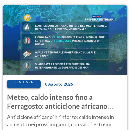
TENDENZA
8 Agosto 2026
Meteo, caldo intenso fino a
Ferragosto: anticiclone africano
ancora protagonista
Anticiclone africano in rinforzo: caldo intenso in
aumento nei prossimi giorni, con valori estremi