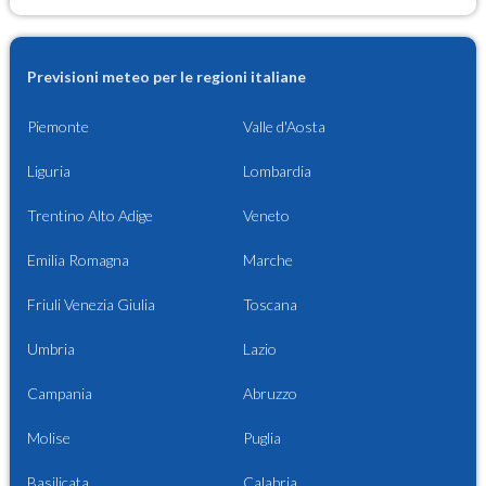
Previsioni meteo per le regioni italiane
Piemonte
Valle d'Aosta
Liguria
Lombardia
Trentino Alto Adige
Veneto
Emilia Romagna
Marche
Friuli Venezia Giulia
Toscana
Umbria
Lazio
Campania
Abruzzo
Molise
Puglia
Basilicata
Calabria