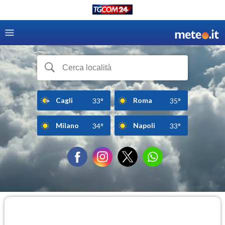
Cagli
Roma
33°
35°
Milano
Napoli
34°
33°