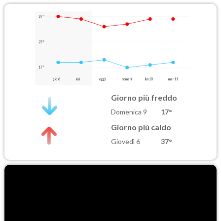
37°
27°
17°
gio 6
ieri
oggi
domani
lun 10
mar 11
Giorno più freddo
Domenica 9
17°
Giorno più caldo
Giovedì 6
37°