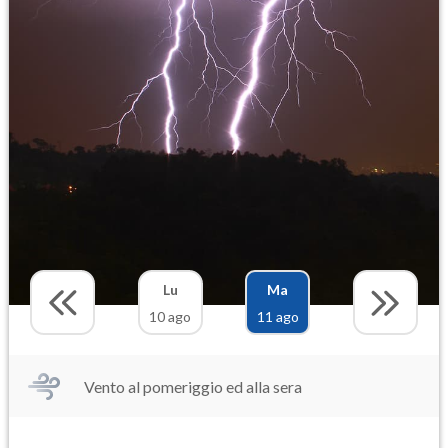
Lu
Ma
10 ago
11 ago
Vento al pomeriggio ed alla sera