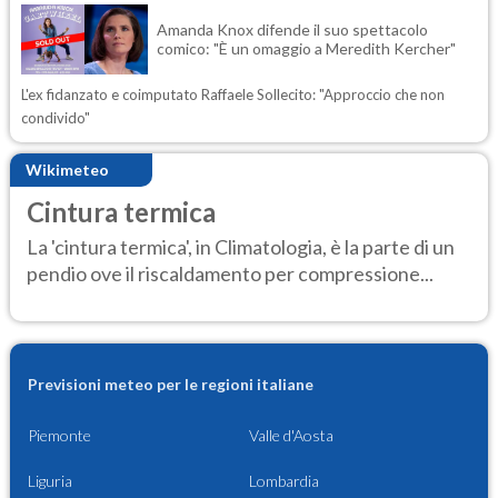
Amanda Knox difende il suo spettacolo
comico: "È un omaggio a Meredith Kercher"
L'ex fidanzato e coimputato Raffaele Sollecito: "Approccio che non
condivido"
Wikimeteo
Cintura termica
La 'cintura termica', in Climatologia, è la parte di un
pendio ove il riscaldamento per compressione...
Previsioni meteo per le regioni italiane
Piemonte
Valle d'Aosta
Liguria
Lombardia