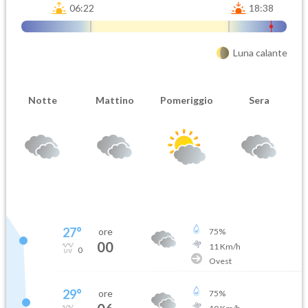
06:22
18:38
Luna calante
Notte
Mattino
Pomeriggio
Sera
27
°
ore
75
%
00
11
Km/h
0
Ovest
29
°
ore
75
%