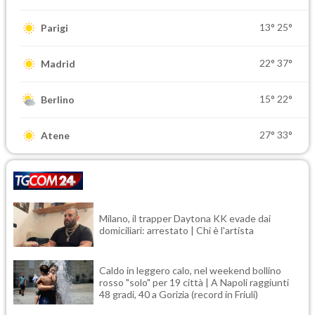
13°
25°
Parigi
22°
37°
Madrid
15°
22°
Berlino
27°
33°
Atene
Milano, il trapper Daytona KK evade dai
domiciliari: arrestato | Chi è l'artista
Caldo in leggero calo, nel weekend bollino
rosso "solo" per 19 città | A Napoli raggiunti
48 gradi, 40 a Gorizia (record in Friuli)