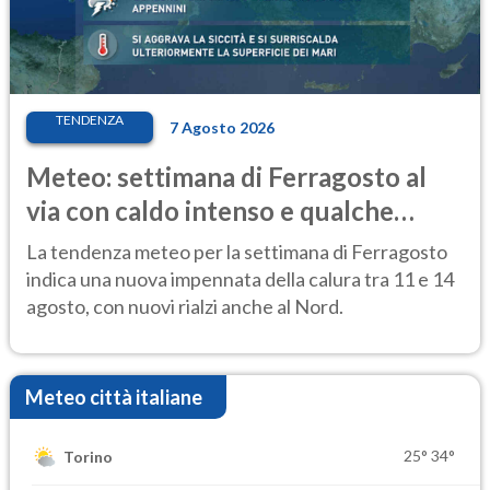
TENDENZA
7 Agosto 2026
Meteo: settimana di Ferragosto al
via con caldo intenso e qualche
temporale
La tendenza meteo per la settimana di Ferragosto
indica una nuova impennata della calura tra 11 e 14
agosto, con nuovi rialzi anche al Nord.
Meteo città italiane
25°
34°
Torino