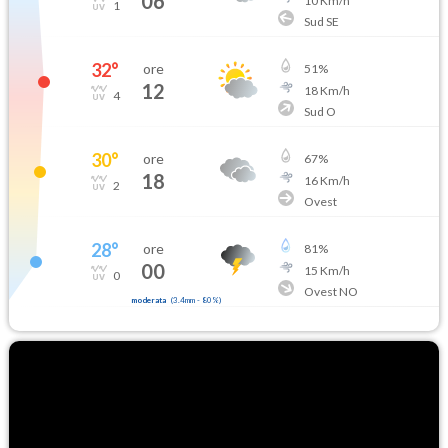
06
10
Km/h
1
Sud SE
32
°
ore
51
%
12
18
Km/h
4
Sud O
30
°
ore
67
%
18
16
Km/h
2
Ovest
28
°
ore
81
%
00
15
Km/h
0
Ovest NO
moderata
(
3.4mm
-
80
%)