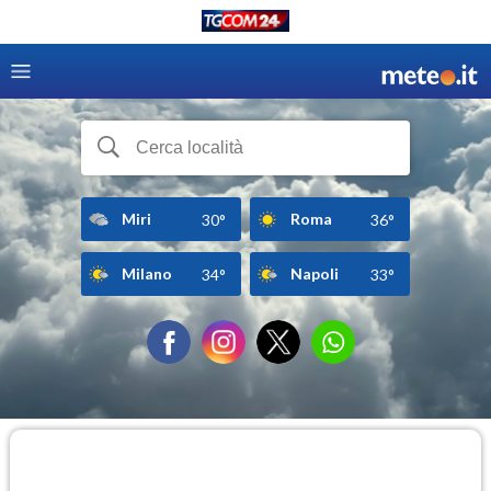
Miri
Roma
30°
36°
Milano
Napoli
34°
33°