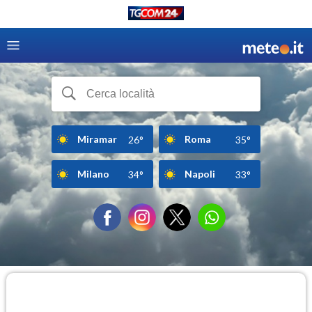
Miramar
Roma
26°
35°
Milano
Napoli
34°
33°