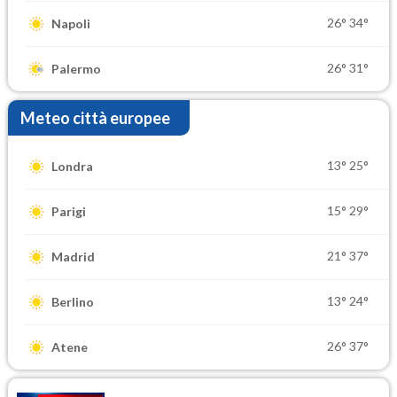
26°
34°
Napoli
26°
31°
Palermo
Meteo città europee
13°
25°
Londra
15°
29°
Parigi
21°
37°
Madrid
13°
24°
Berlino
26°
37°
Atene