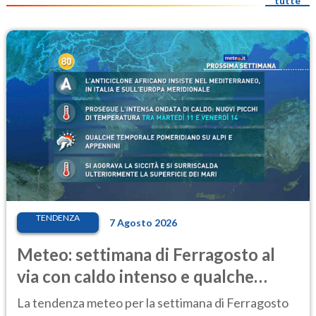
tutte
TENDENZA
7 Agosto 2026
Meteo: settimana di Ferragosto al
via con caldo intenso e qualche
temporale
La tendenza meteo per la settimana di Ferragosto