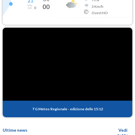
21
°
00
3
Km/h
0
Ovest NO
TG Meteo Regionale
-
edizione delle 15:12
Ultime news
Vedi