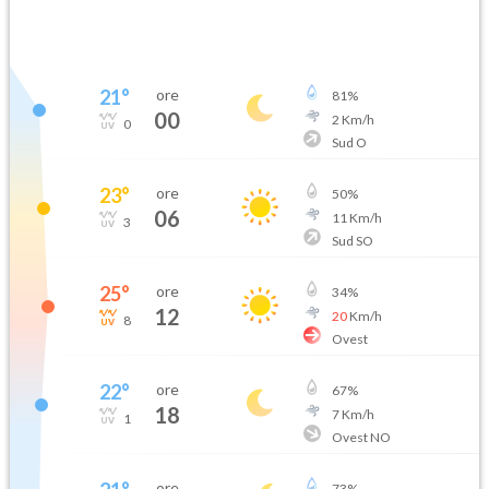
21
°
ore
81
%
00
2
Km/h
0
Sud O
23
°
ore
50
%
06
11
Km/h
3
Sud SO
25
°
ore
34
%
12
20
Km/h
8
Ovest
22
°
ore
67
%
18
7
Km/h
1
Ovest NO
ore
73
%