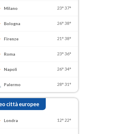
23°
37°
Milano
26°
38°
Bologna
21°
38°
Firenze
23°
36°
Roma
26°
34°
Napoli
28°
31°
Palermo
o città europee
12°
22°
Londra