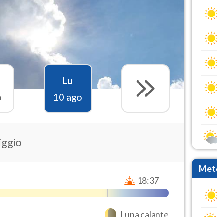
Lu
o
10 ago
iggio
Mete
18:37
Luna calante