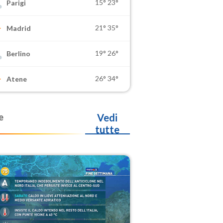
15°
23°
Parigi
21°
35°
Madrid
19°
26°
Berlino
26°
34°
Atene
e
Vedi
tutte