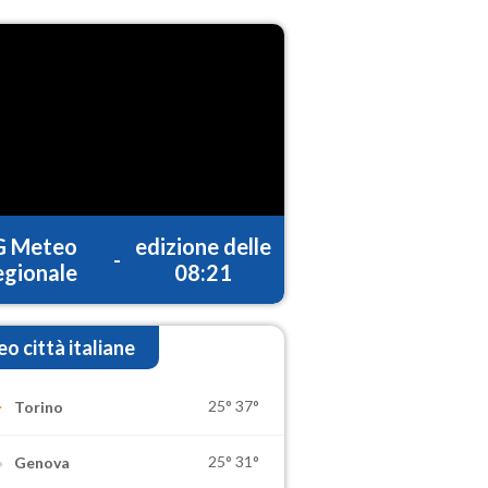
G Meteo
edizione delle
-
gionale
08:21
o città italiane
25°
37°
Torino
25°
31°
Genova