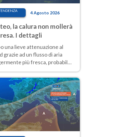
TENDENZA
4 Agosto 2026
eo, la calura non mollerà
presa. I dettagli
o una lieve attenuazione al
 grazie ad un flusso di aria
germente più fresca, probabile
o rinforzo dell’anticiclone
icano entro Ferragosto