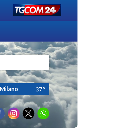
Milano
37°