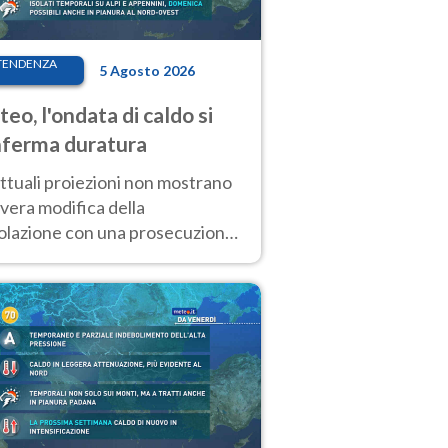
TENDENZA
5 Agosto 2026
eo, l'ondata di caldo si
ferma duratura
ttuali proiezioni non mostrano
vera modifica della
colazione con una prosecuzione
caldo fuori scala per molti
ni, compresa la settimana di
ragosto