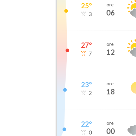
25
°
ore
06
3
27
°
ore
12
7
23
°
ore
18
2
22
°
ore
00
0