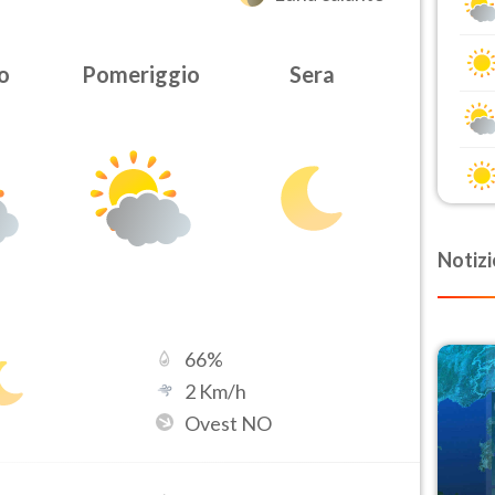
o
Pomeriggio
Sera
Notizi
66
%
2
Km/h
Ovest NO