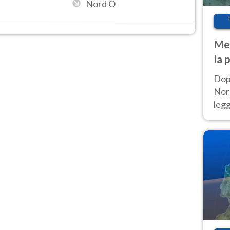
Nord O
Met
la 
Dop
Nord
leg
nuov
afr