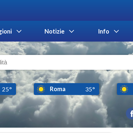
ioni
Notizie
Info
Roma
25°
35°