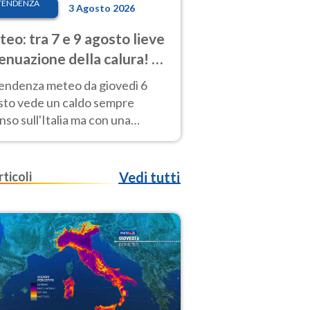
TENDENZA
3 Agosto 2026
eo: tra 7 e 9 agosto lieve
enuazione della calura! Al
d rischio temporali
tendenza meteo da giovedì 6
sto vede un caldo sempre
nso sull'Italia ma con una
iale e lieve attenuazione tra il 7
 9 agosto.
rticoli
Vedi tutti