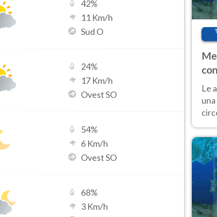
42
%
11
Km/h
Sud O
Met
24
%
con
17
Km/h
Le a
Ovest SO
una 
cir
del 
54
%
gior
6
Km/h
Fer
Ovest SO
68
%
3
Km/h