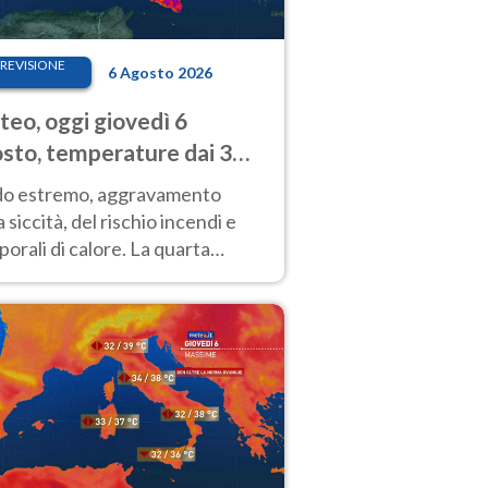
REVISIONE
6 Agosto 2026
eo, oggi giovedì 6
sto, temperature dai 33
40 gradi
do estremo, aggravamento
a siccità, del rischio incendi e
orali di calore. La quarta
nsa ondata di calore non dà
gua e durerà fino Ferragosto