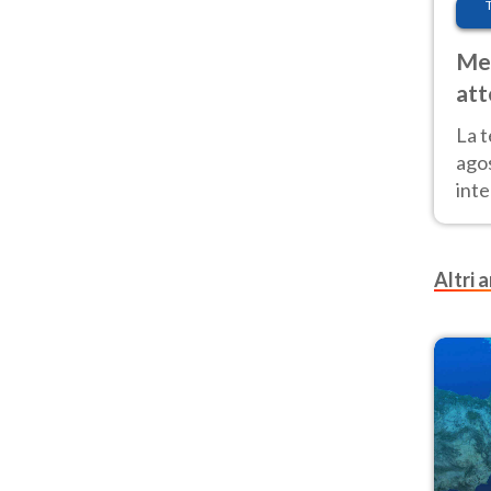
Met
att
Nor
La 
ago
inte
parz
e il
Altri a