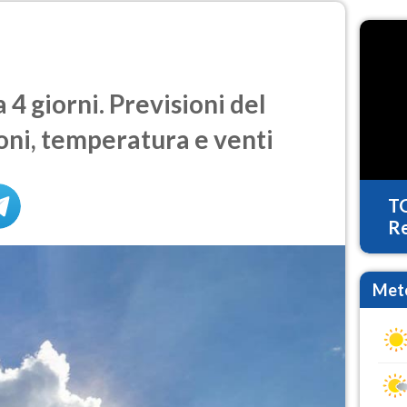
4 giorni. Previsioni del
oni, temperatura e venti
T
Re
Mete