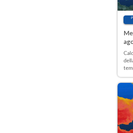
P
Met
ago
ai 
Cal
dell
temp
inte
tre