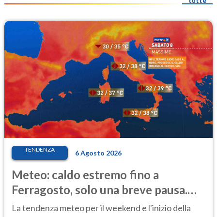
tutte
TENDENZA
6 Agosto 2026
Meteo: caldo estremo fino a
Ferragosto, solo una breve pausa.
Ecco dove
La tendenza meteo per il weekend e l'inizio della