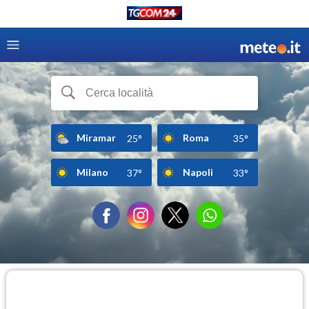
Miramar
Roma
25°
35°
Milano
Napoli
37°
33°