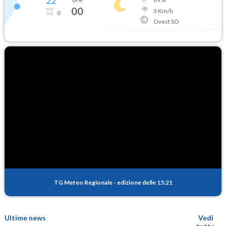
22
°
00
3
Km/h
0
Ovest SO
TG Meteo Regionale
-
edizione delle 15:21
Ultime news
Vedi