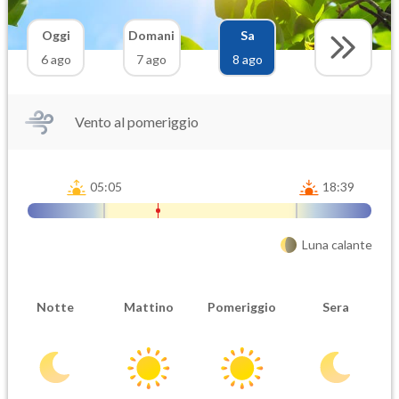
Oggi
Domani
Sa
6 ago
7 ago
8 ago
Vento al pomeriggio
05:05
18:39
Luna calante
Notte
Mattino
Pomeriggio
Sera