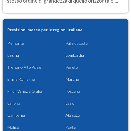
stesso ordine di grandezza di quello orizzontale....
Previsioni meteo per le regioni italiane
Piemonte
Valle d'Aosta
Liguria
Lombardia
Trentino Alto Adige
Veneto
Emilia Romagna
Marche
Friuli Venezia Giulia
Toscana
Umbria
Lazio
Campania
Abruzzo
Molise
Puglia