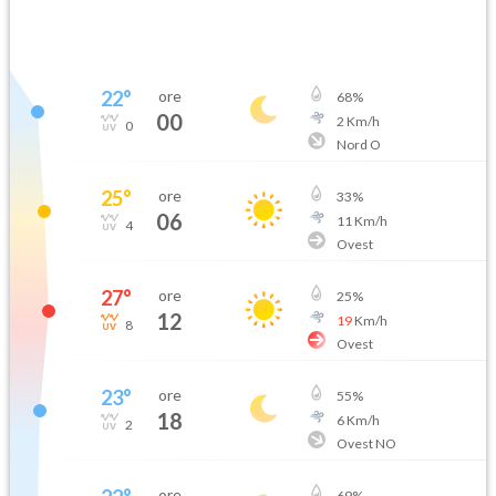
22
°
ore
68
%
00
2
Km/h
0
Nord O
25
°
ore
33
%
06
11
Km/h
4
Ovest
27
°
ore
25
%
12
19
Km/h
8
Ovest
23
°
ore
55
%
18
6
Km/h
2
Ovest NO
ore
69
%