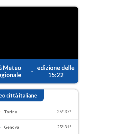
G Meteo
edizione delle
-
gionale
15:22
o città italiane
25°
37°
Torino
25°
31°
Genova