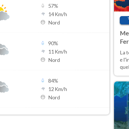
57
%
14
Km/h
Nord
Met
Fer
90
%
pau
11
Km/h
La 
e l'
Nord
quel
Fer
84
%
tem
12
Km/h
Nord