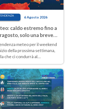
TENDENZA
6 Agosto 2026
eo: caldo estremo fino a
ragosto, solo una breve
sa. Ecco dove
tendenza meteo per il weekend
inizio della prossima settimana,
la che ci condurrà al
ragosto, vede ancora
perature molto elevate