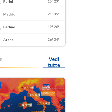
15°
23°
Parigi
21°
35°
Madrid
19°
26°
Berlino
26°
34°
Atene
e
Vedi
tutte