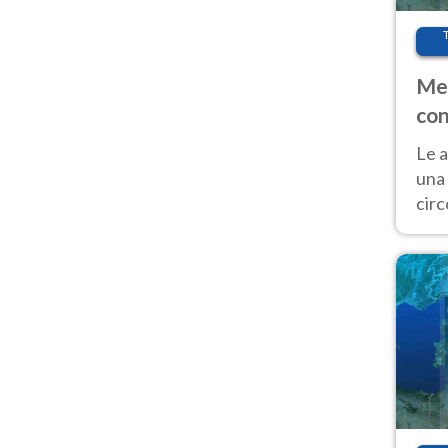
Met
con
Le a
una 
cir
del 
gior
Fer