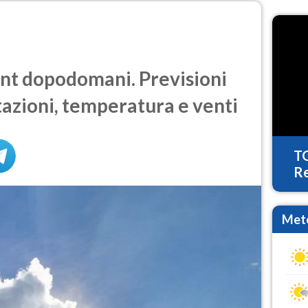
t dopodomani. Previsioni
tazioni, temperatura e venti
T
Re
Mete