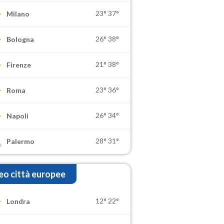
23°
37°
Milano
26°
38°
Bologna
21°
38°
Firenze
23°
36°
Roma
26°
34°
Napoli
28°
31°
Palermo
o città europee
12°
22°
Londra