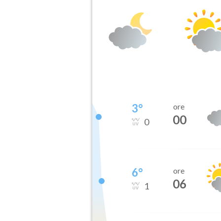
3
°
ore
00
0
6
°
ore
06
1