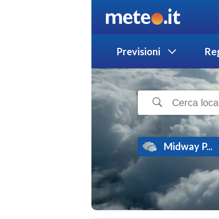
Previsioni
Reg
Midway P...