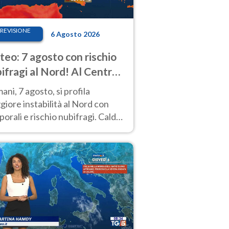
REVISIONE
6 Agosto 2026
eo: 7 agosto con rischio
ifragi al Nord! Al Centro-
 caldo estremo
ni, 7 agosto, si profila
iore instabilità al Nord con
orali e rischio nubifragi. Caldo
pre estremo al Centro-Sud. Le
isioni.