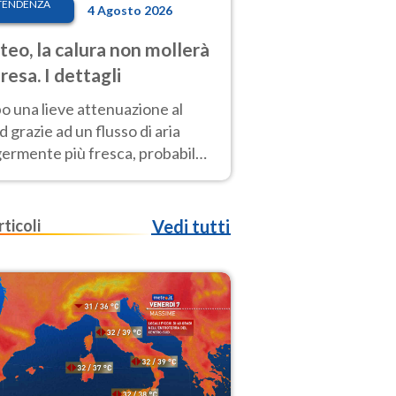
TENDENZA
4 Agosto 2026
eo, la calura non mollerà
presa. I dettagli
o una lieve attenuazione al
 grazie ad un flusso di aria
germente più fresca, probabile
o rinforzo dell’anticiclone
icano entro Ferragosto
rticoli
Vedi tutti