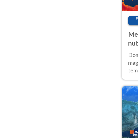
P
Met
nub
Sud
Doma
magg
temp
sem
prev