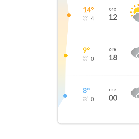
14
°
ore
12
4
9
°
ore
18
0
8
°
ore
00
0