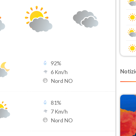
92
%
Notizi
6
Km/h
Nord NO
81
%
7
Km/h
Nord NO