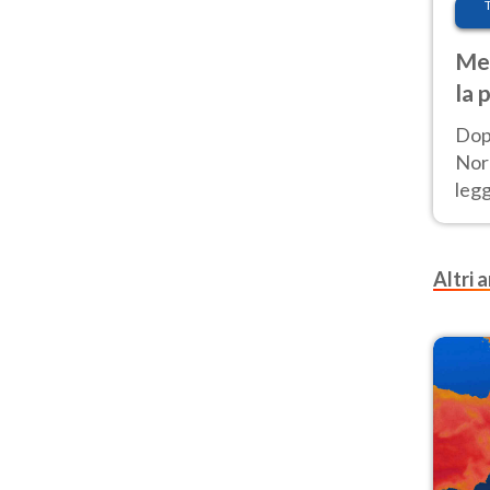
Met
la 
Dop
Nord
leg
nuov
afr
Altri a