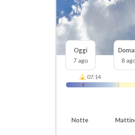
Oggi
Doma
7 ago
8 ag
07:14
Notte
Mattin