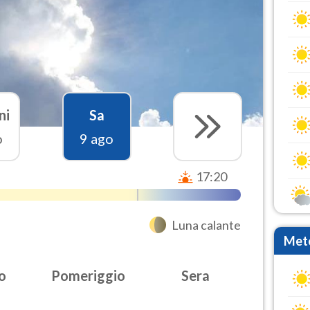
ni
Sa
o
9 ago
17:20
Luna calante
Mete
o
Pomeriggio
Sera