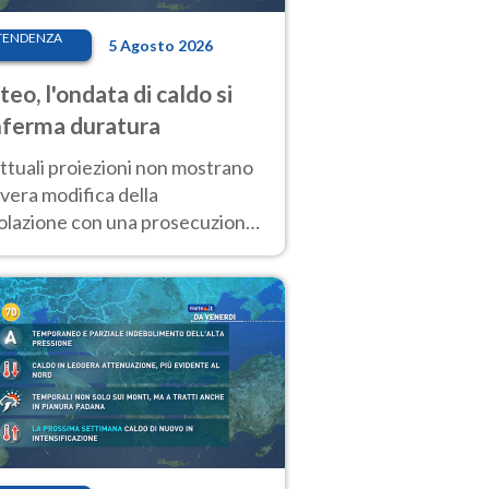
TENDENZA
5 Agosto 2026
eo, l'ondata di caldo si
ferma duratura
ttuali proiezioni non mostrano
vera modifica della
colazione con una prosecuzione
caldo fuori scala per molti
ni, compresa la settimana di
ragosto