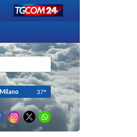
Milano
37°