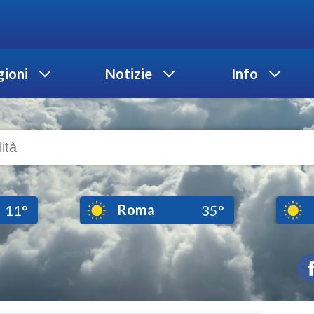
ioni
Notizie
Info
Roma
11°
35°