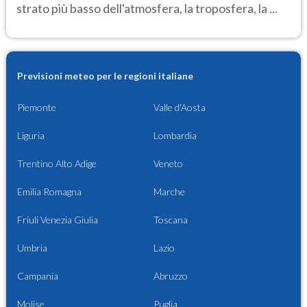
strato più basso dell'atmosfera, la troposfera, la ...
Previsioni meteo per le regioni italiane
Piemonte
Valle d'Aosta
Liguria
Lombardia
Trentino Alto Adige
Veneto
Emilia Romagna
Marche
Friuli Venezia Giulia
Toscana
Umbria
Lazio
Campania
Abruzzo
Molise
Puglia