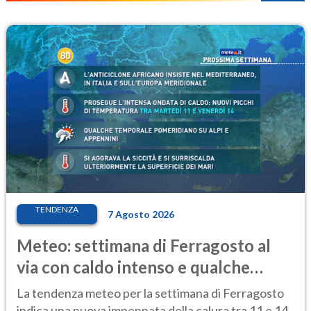
TENDENZA
7 Agosto 2026
Meteo: settimana di Ferragosto al
via con caldo intenso e qualche
temporale
La tendenza meteo per la settimana di Ferragosto
indica una nuova impennata della calura tra 11 e 14