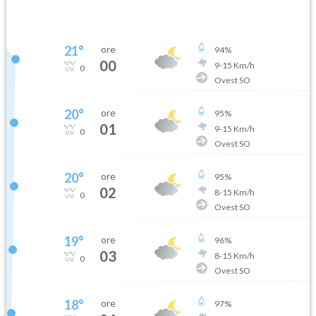
21
°
ore
94
%
00
9
-
15
Km/h
0
Ovest SO
20
°
ore
95
%
01
9
-
15
Km/h
0
Ovest SO
20
°
ore
95
%
02
8
-
15
Km/h
0
Ovest SO
19
°
ore
96
%
03
8
-
15
Km/h
0
Ovest SO
18
°
ore
97
%