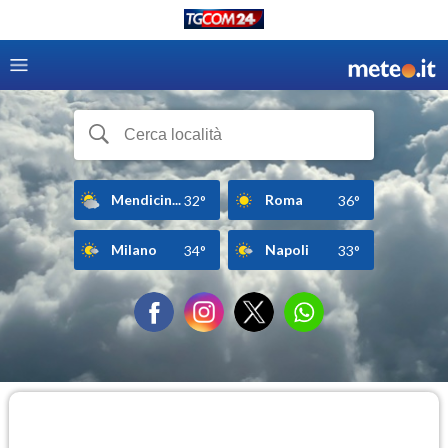
Mendicin...
Roma
32°
36°
Milano
Napoli
34°
33°