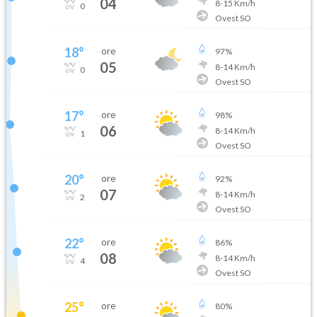
04
8
-
15
Km/h
0
Ovest SO
18
°
ore
97
%
05
8
-
14
Km/h
0
Ovest SO
17
°
ore
98
%
06
8
-
14
Km/h
1
Ovest SO
20
°
ore
92
%
07
8
-
14
Km/h
2
Ovest SO
22
°
ore
86
%
08
8
-
14
Km/h
4
Ovest SO
25
°
ore
80
%