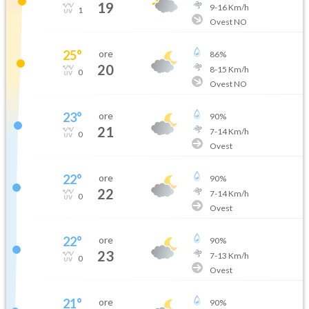
19
9
-
16
Km/h
1
Ovest NO
25
°
ore
86
%
20
8
-
15
Km/h
0
Ovest NO
23
°
ore
90
%
21
7
-
14
Km/h
0
Ovest
22
°
ore
90
%
22
7
-
14
Km/h
0
Ovest
22
°
ore
90
%
23
7
-
13
Km/h
0
Ovest
21
°
ore
90
%