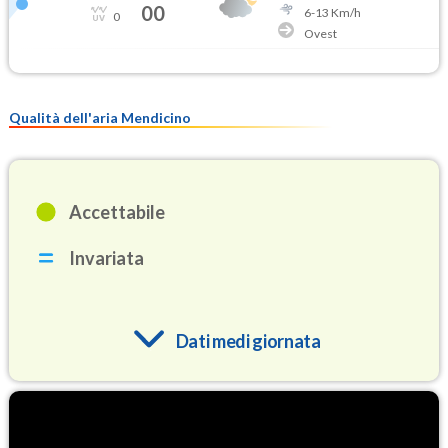
00
6
-
13
Km/h
0
Ovest
Qualità dell'aria Mendicino
Accettabile
Invariata
Dati medi giornata
O3
81.7
(Ozono)