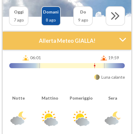
Oggi
Domani
Do
7 ago
8 ago
9 ago
Allerta Meteo GIALLA!
06:01
19:59
Luna calante
Notte
Mattino
Pomeriggio
Sera
Attendibilità
Urgenza
Probabile
Ordinaria
Orario inizio
Ora fine
08-08T
08-08T