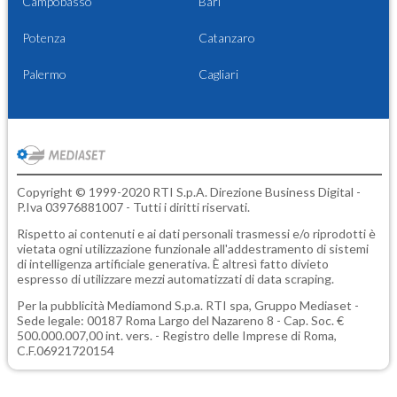
Campobasso
Bari
Potenza
Catanzaro
Palermo
Cagliari
Copyright © 1999-2020 RTI S.p.A. Direzione Business Digital -
P.Iva 03976881007 - Tutti i diritti riservati.
Rispetto ai contenuti e ai dati personali trasmessi e/o riprodotti è
vietata ogni utilizzazione funzionale all'addestramento di sistemi
di intelligenza artificiale generativa. È altresì fatto divieto
espresso di utilizzare mezzi automatizzati di data scraping.
Per la pubblicità
Mediamond S.p.a.
RTI spa, Gruppo Mediaset -
Sede legale: 00187 Roma Largo del Nazareno 8 - Cap. Soc. €
500.000.007,00 int. vers. - Registro delle Imprese di Roma,
C.F.06921720154