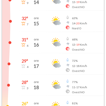
14
13
-
19
Km/h
9
Ovest NO
32
°
ore
63
%
15
14
-
20
Km/h
7
Nord O
31
°
ore
68
%
16
13
-
19
Km/h
6
Ovest NO
29
°
ore
72
%
17
12
-
18
Km/h
4
Ovest NO
28
°
ore
77
%
18
11
-
17
Km/h
3
Ovest NO
26
°
ore
81
%