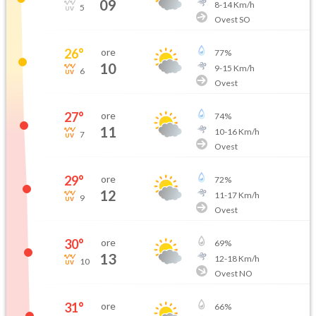
09
8
-
14
Km/h
5
Ovest SO
26
°
ore
77
%
10
9
-
15
Km/h
6
Ovest
27
°
ore
74
%
11
10
-
16
Km/h
7
Ovest
29
°
ore
72
%
12
11
-
17
Km/h
9
Ovest
30
°
ore
69
%
13
12
-
18
Km/h
10
Ovest NO
31
°
ore
66
%