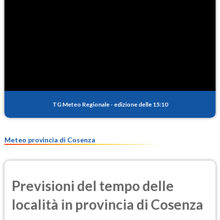
NO2
1.0
(Diossido di azoto)
SO2
0.3
(Anidride solforosa)
PM10
21.0
(Materia particolata)
TG Meteo Regionale
-
edizione delle 15:10
PM25
12.1
(Materia particolata)
Meteo provincia di Cosenza
Previsioni del tempo delle
località in provincia di Cosenza