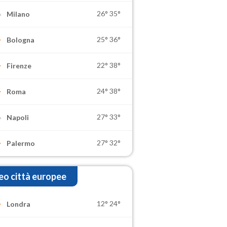
26°
35°
Milano
25°
36°
Bologna
22°
38°
Firenze
24°
38°
Roma
27°
33°
Napoli
27°
32°
Palermo
o città europee
12°
24°
Londra