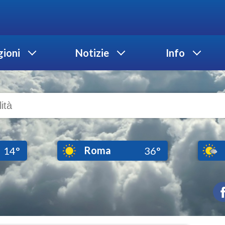
ioni
Notizie
Info
Roma
14°
36°