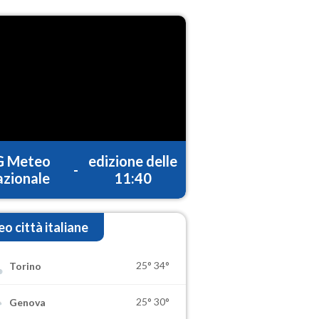
G Meteo
edizione delle
-
zionale
11:40
o città italiane
25°
34°
Torino
25°
30°
Genova