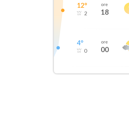
12
°
ore
18
2
4
°
ore
00
0