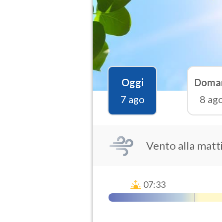
Oggi
Doma
7 ago
8 ag
Vento alla matt
07:33