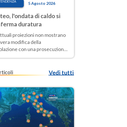
TENDENZA
5 Agosto 2026
eo, l'ondata di caldo si
ferma duratura
ttuali proiezioni non mostrano
vera modifica della
colazione con una prosecuzione
caldo fuori scala per molti
ni, compresa la settimana di
ragosto
rticoli
Vedi tutti