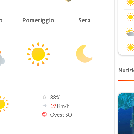
o
Pomeriggio
Sera
Notizi
38
%
19
Km/h
Ovest SO