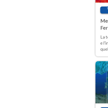
Met
Fer
pau
La 
e l'
quel
Fer
tem