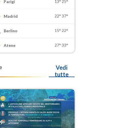
13°
25°
Parigi
22°
37°
Madrid
15°
22°
Berlino
27°
33°
Atene
e
Vedi
tutte