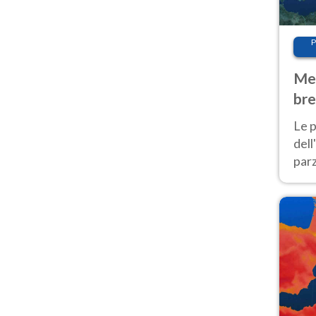
P
Met
bre
Nor
Le p
dell
parz
al 
40 g