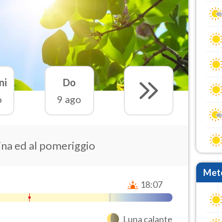
ni
Do
o
9 ago
ina ed al pomeriggio
Mete
18:07
Luna calante