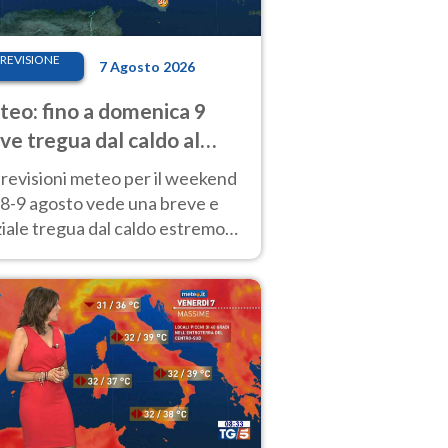
REVISIONE
7 Agosto 2026
eo: fino a domenica 9
ve tregua dal caldo al
d! Altrove calura e afa
revisioni meteo per il weekend
'8-9 agosto vede una breve e
iale tregua dal caldo estremo
Nord mentre altrove persistono
radi.