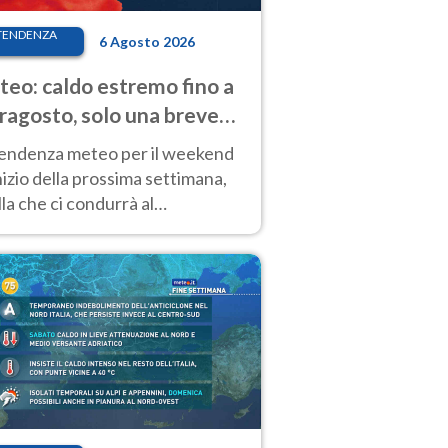
TENDENZA
6 Agosto 2026
eo: caldo estremo fino a
ragosto, solo una breve
sa. Ecco dove
tendenza meteo per il weekend
inizio della prossima settimana,
la che ci condurrà al
ragosto, vede ancora
perature molto elevate