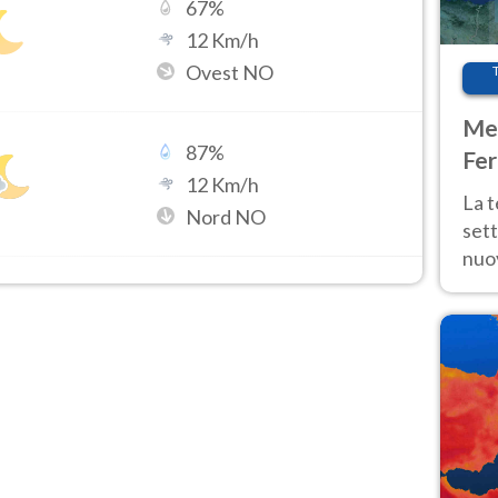
67
%
12
Km/h
Ovest NO
Met
87
%
Fer
12
Km/h
int
La 
Nord NO
sett
nuov
11 e
anc