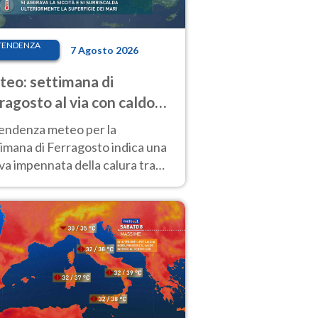
TENDENZA
7 Agosto 2026
eo: settimana di
ragosto al via con caldo
enso e qualche temporale
tendenza meteo per la
imana di Ferragosto indica una
a impennata della calura tra
 14 agosto, con nuovi rialzi
he al Nord.