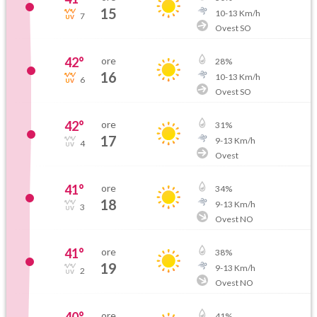
15
10
-
13
Km/h
7
Ovest SO
42
°
ore
28
%
16
10
-
13
Km/h
6
Ovest SO
42
°
ore
31
%
17
9
-
13
Km/h
4
Ovest
41
°
ore
34
%
18
9
-
13
Km/h
3
Ovest NO
41
°
ore
38
%
19
9
-
13
Km/h
2
Ovest NO
40
°
ore
41
%