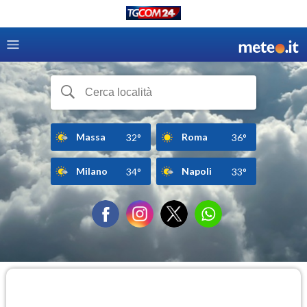
Massa
Roma
32°
36°
Milano
Napoli
34°
33°