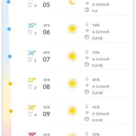
05
6
-
13
Km/h
0
Est
35
°
ore
54
%
06
6
-
12
Km/h
1
Est NE
36
°
ore
50
%
07
6
-
11
Km/h
2
Est NE
37
°
ore
45
%
08
6
-
11
Km/h
3
Est NE
38
°
ore
41
%
09
5
-
10
Km/h
4
Est NE
39
°
ore
39
%