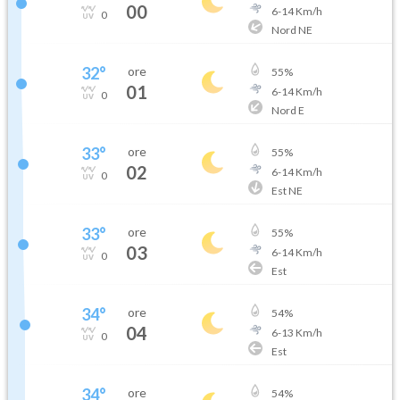
00
6
-
14
Km/h
0
Nord NE
32
°
ore
55
%
01
6
-
14
Km/h
0
Nord E
33
°
ore
55
%
02
6
-
14
Km/h
0
Est NE
33
°
ore
55
%
03
6
-
14
Km/h
0
Est
34
°
ore
54
%
04
6
-
13
Km/h
0
Est
34
°
ore
54
%