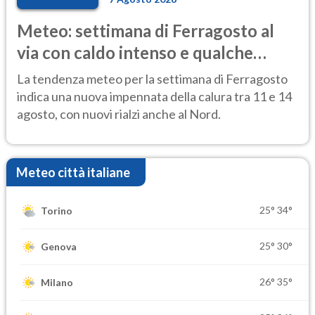
Meteo: settimana di Ferragosto al
via con caldo intenso e qualche
temporale
La tendenza meteo per la settimana di Ferragosto
indica una nuova impennata della calura tra 11 e 14
agosto, con nuovi rialzi anche al Nord.
Meteo città italiane
25°
34°
Torino
25°
30°
Genova
26°
35°
Milano