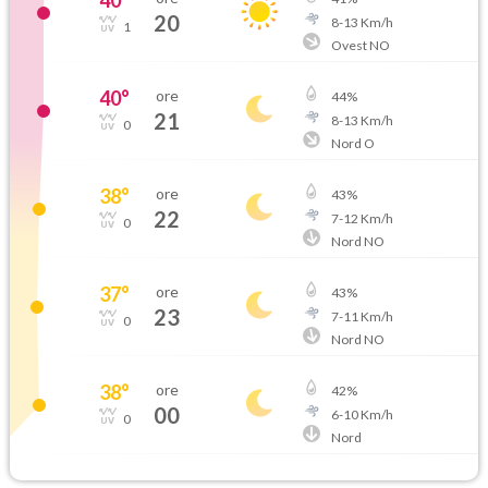
20
8
-
13
Km/h
1
Ovest NO
40
°
ore
44
%
21
8
-
13
Km/h
0
Nord O
38
°
ore
43
%
22
7
-
12
Km/h
0
Nord NO
37
°
ore
43
%
23
7
-
11
Km/h
0
Nord NO
38
°
ore
42
%
00
6
-
10
Km/h
0
Nord