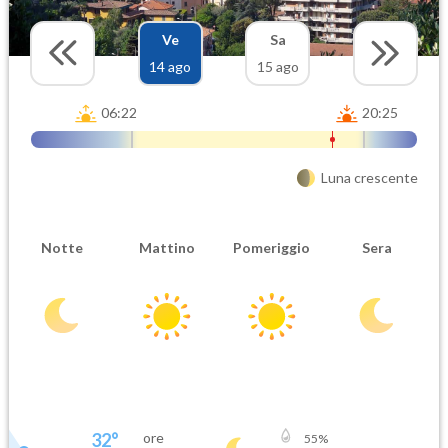
Ve
Sa
14 ago
15 ago
06:22
20:25
Luna crescente
Notte
Mattino
Pomeriggio
Sera
32
°
ore
55
%