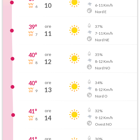
10
6
-
11
Km/h
6
Nord E
39
°
ore
37
%
11
7
-
11
Km/h
7
Nord NE
40
°
ore
35
%
12
8
-
12
Km/h
8
Nord NO
40
°
ore
34
%
13
8
-
12
Km/h
9
Nord O
41
°
ore
32
%
14
9
-
12
Km/h
8
Ovest NO
41
°
ore
30
%