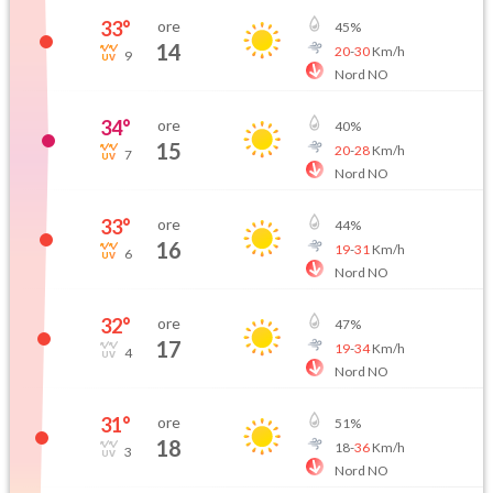
33
°
ore
45
%
14
20
-
30
Km/h
9
Nord NO
34
°
ore
40
%
15
20
-
28
Km/h
7
Nord NO
33
°
ore
44
%
16
19
-
31
Km/h
6
Nord NO
32
°
ore
47
%
17
19
-
34
Km/h
4
Nord NO
31
°
ore
51
%
18
18
-
36
Km/h
3
Nord NO