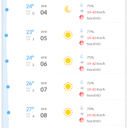
24
°
ore
75
%
04
19
-
43
Km/h
0
Nord NO
23
°
ore
77
%
05
19
-
43
Km/h
1
Nord NO
24
°
ore
75
%
06
19
-
42
Km/h
2
Nord NO
26
°
ore
72
%
07
19
-
42
Km/h
3
Nord NO
27
°
ore
70
%
08
20
-
42
Km/h
4
Nord NO