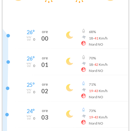
26
°
ore
68
%
00
18
-
41
Km/h
0
Nord NO
26
°
ore
70
%
01
18
-
42
Km/h
0
Nord NO
25
°
ore
71
%
02
19
-
43
Km/h
0
Nord NO
24
°
ore
73
%
03
19
-
43
Km/h
0
Nord NO