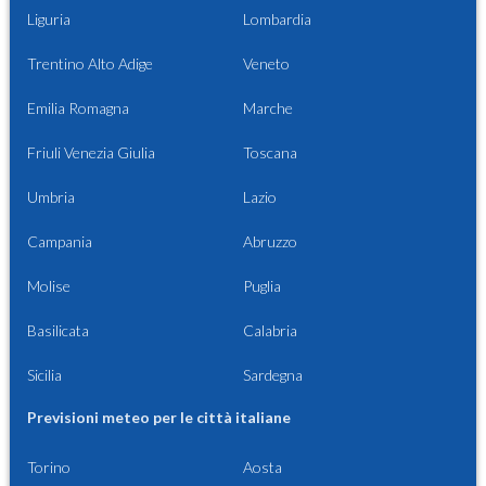
Liguria
Lombardia
Trentino Alto Adige
Veneto
Emilia Romagna
Marche
Friuli Venezia Giulia
Toscana
Umbria
Lazio
Campania
Abruzzo
Molise
Puglia
Basilicata
Calabria
Sicilia
Sardegna
Previsioni meteo per le città italiane
Torino
Aosta