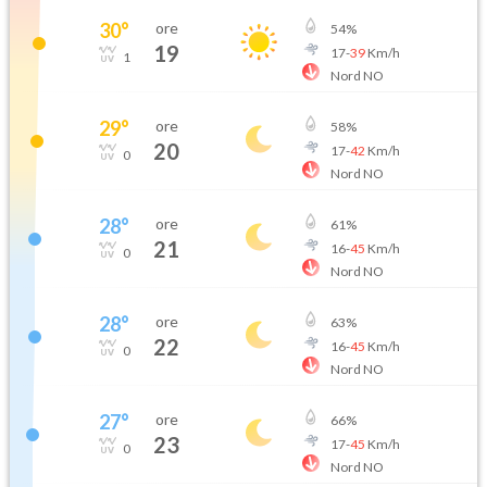
30
°
ore
54
%
19
17
-
39
Km/h
1
Nord NO
29
°
ore
58
%
20
17
-
42
Km/h
0
Nord NO
28
°
ore
61
%
21
16
-
45
Km/h
0
Nord NO
28
°
ore
63
%
22
16
-
45
Km/h
0
Nord NO
27
°
ore
66
%
23
17
-
45
Km/h
0
Nord NO