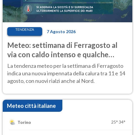
TENDENZA
7 Agosto 2026
Meteo: settimana di Ferragosto al
via con caldo intenso e qualche
temporale
La tendenza meteo per la settimana di Ferragosto
indica una nuova impennata della calura tra 11 e 14
agosto, con nuovi rialzi anche al Nord.
Meteo città italiane
25°
34°
Torino