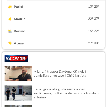
13°
25°
Parigi
22°
37°
Madrid
15°
22°
Berlino
27°
33°
Atene
Milano, il trapper Daytona KK viola i
domiciliari: arrestato | Chi è l'artista
Sedici giorni alla guida senza riposo
settimanale, multato autista di bus turistico
a Torino