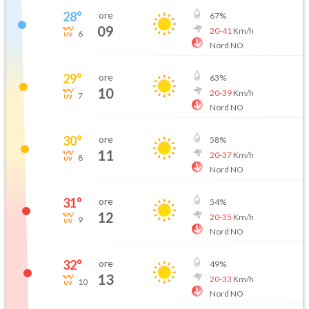
28
°
ore
67
%
09
20
-
41
Km/h
6
Nord NO
29
°
ore
63
%
10
20
-
39
Km/h
7
Nord NO
30
°
ore
58
%
11
20
-
37
Km/h
8
Nord NO
31
°
ore
54
%
12
20
-
35
Km/h
9
Nord NO
32
°
ore
49
%
13
20
-
33
Km/h
10
Nord NO