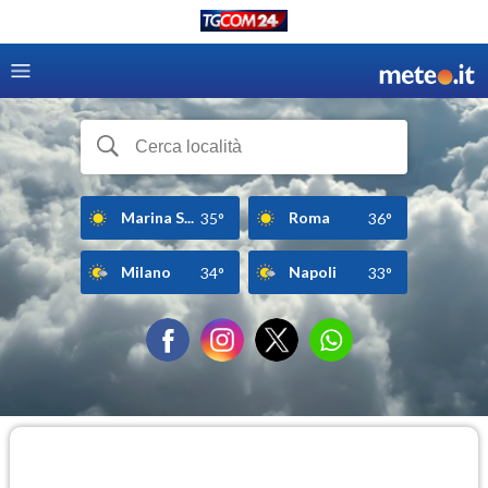
Marina S...
Roma
35°
36°
Milano
Napoli
34°
33°