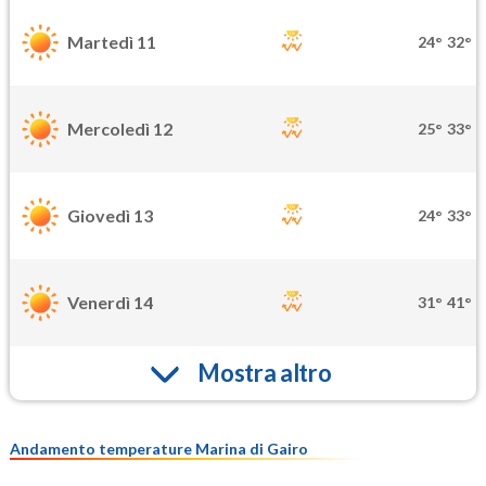
Martedì 11
24°
32°
Mercoledì 12
25°
33°
Giovedì 13
24°
33°
Venerdì 14
31°
41°
Mostra altro
Andamento temperature Marina di Gairo