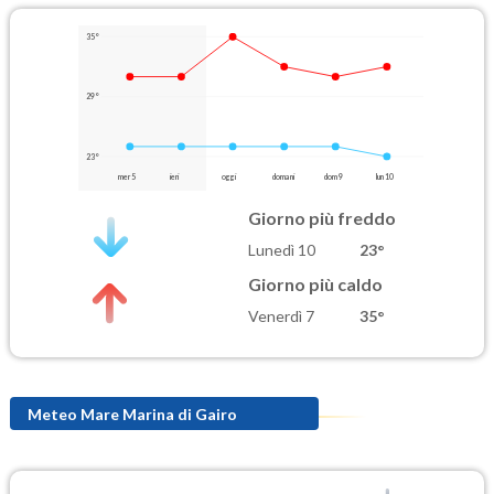
35°
29°
23°
mer 5
ieri
oggi
domani
dom 9
lun 10
Giorno più freddo
Lunedì 10
23°
Giorno più caldo
Venerdì 7
35°
Meteo Mare Marina di Gairo