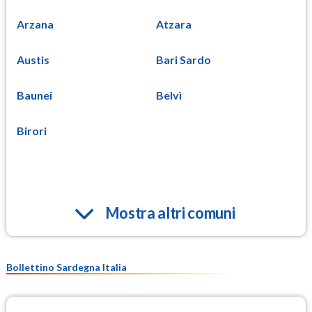
Arzana
Atzara
Austis
Bari Sardo
Baunei
Belvì
Birori
Mostra altri comuni
Bollettino Sardegna Italia