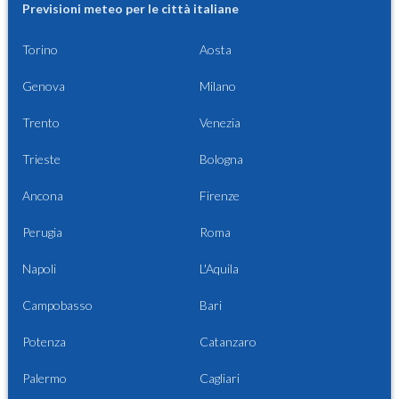
Previsioni meteo per le città italiane
Torino
Aosta
Genova
Milano
Trento
Venezia
Trieste
Bologna
Ancona
Firenze
Perugia
Roma
Napoli
L'Aquila
Campobasso
Bari
Potenza
Catanzaro
Palermo
Cagliari