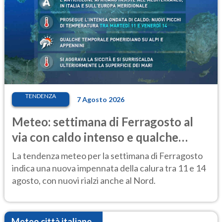
TENDENZA
7 Agosto 2026
Meteo: settimana di Ferragosto al
via con caldo intenso e qualche
temporale
La tendenza meteo per la settimana di Ferragosto
indica una nuova impennata della calura tra 11 e 14
agosto, con nuovi rialzi anche al Nord.
Meteo città italiane