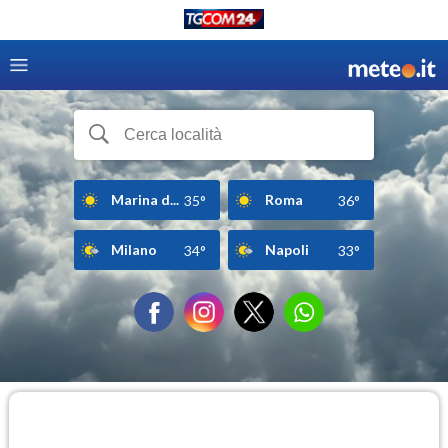
Marina d...
Roma
35°
36°
Milano
Napoli
34°
33°