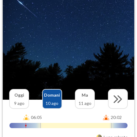
Oggi
Domani
Ma
9 ago
10 ago
11 ago
06:05
20:02