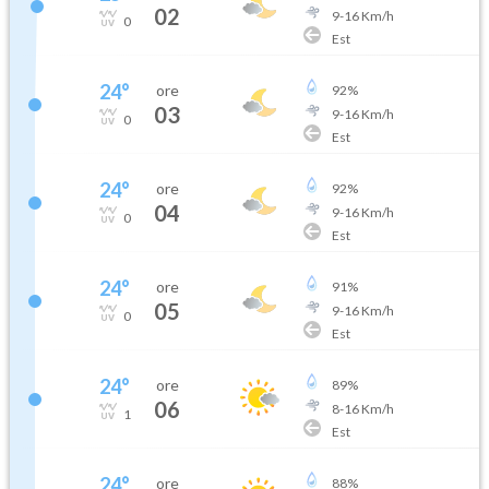
02
9
-
16
Km/h
0
Est
24
°
ore
92
%
03
9
-
16
Km/h
0
Est
24
°
ore
92
%
04
9
-
16
Km/h
0
Est
24
°
ore
91
%
05
9
-
16
Km/h
0
Est
24
°
ore
89
%
06
8
-
16
Km/h
1
Est
24
°
ore
88
%