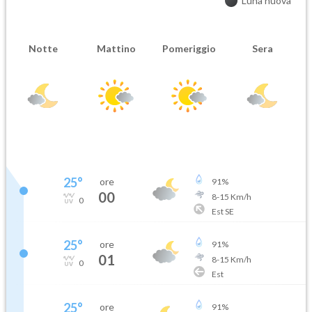
Luna nuova
Notte
Mattino
Pomeriggio
Sera
25
°
ore
91
%
00
8
-
15
Km/h
0
Est SE
25
°
ore
91
%
01
8
-
15
Km/h
0
Est
25
°
ore
91
%