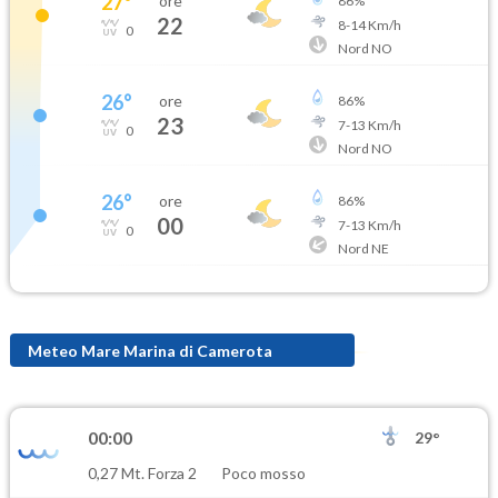
27
°
ore
86
%
22
8
-
14
Km/h
0
Nord NO
26
°
ore
86
%
23
7
-
13
Km/h
0
Nord NO
26
°
ore
86
%
00
7
-
13
Km/h
0
Nord NE
Meteo Mare Marina di Camerota
00:00
29°
0,27 Mt. Forza 2
Poco mosso