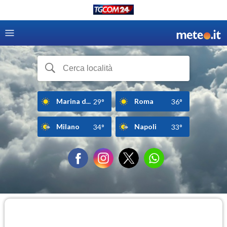
Marina d...
Roma
29°
36°
Milano
Napoli
34°
33°