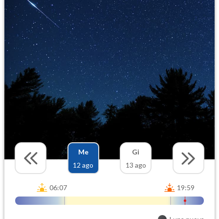
Me
Gi
12 ago
13 ago
06:07
19:59