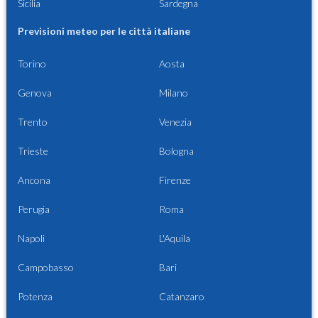
Sicilia
Sardegna
Previsioni meteo per le città italiane
Torino
Aosta
Genova
Milano
Trento
Venezia
Trieste
Bologna
Ancona
Firenze
Perugia
Roma
Napoli
L'Aquila
Campobasso
Bari
Potenza
Catanzaro