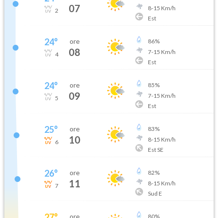
07
8
-
15
Km/h
2
Est
24
°
ore
86
%
08
7
-
15
Km/h
4
Est
24
°
ore
85
%
09
7
-
15
Km/h
5
Est
25
°
ore
83
%
10
8
-
15
Km/h
6
Est SE
26
°
ore
82
%
11
8
-
15
Km/h
7
Sud E
27
°
ore
80
%