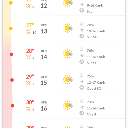
12
9
-
16
Km/h
9
Sud
27
°
ore
78
%
13
10
-
16
Km/h
10
Sud SO
28
°
ore
76
%
14
11
-
16
Km/h
9
Sud O
29
°
ore
75
%
15
12
-
17
Km/h
7
Ovest SO
30
°
ore
73
%
16
11
-
16
Km/h
6
Ovest
ore
76
%