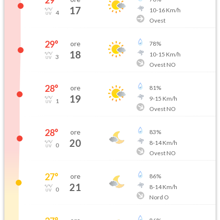
29
°
17
10
-
16
Km/h
4
Ovest
29
°
ore
78
%
18
10
-
15
Km/h
3
Ovest NO
28
°
ore
81
%
19
9
-
15
Km/h
1
Ovest NO
28
°
ore
83
%
20
8
-
14
Km/h
0
Ovest NO
27
°
ore
86
%
21
8
-
14
Km/h
0
Nord O