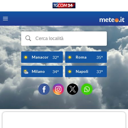
Manacor
Roma
32°
35°
Milano
Napoli
34°
33°