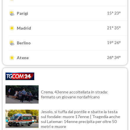
15°
23°
Parigi
21°
35°
Madrid
19°
26°
Berlino
26°
34°
Atene
Crema, 43enne accoltellata in strada:
fermato un giovane nordafricano
Jesolo, si tuffa dal pontile e sbatte la testa
sul fondale: muore 17enne | Tragedia anche
sul Latemar: 14enne precipita per oltre 50
metri e muore