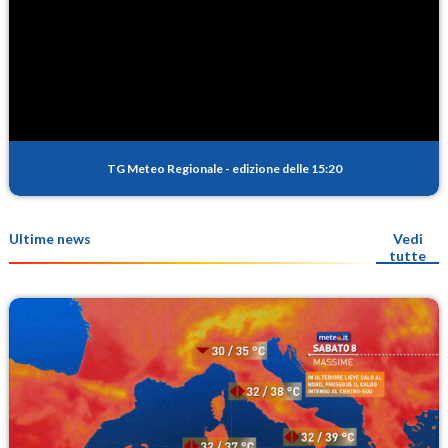
TG Meteo Regionale
-
edizione delle 15:20
Ultime news
Vedi
tutte