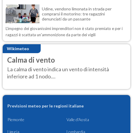
Udine, vendono limonata in strada per
comprarsi il motorino: tre ragazzini
denunciati da un passante
L'impegno dei giovanissimi imprenditori non è stato premiato e per i
ragazzi è scattata un'ammonizione da parte dei vigili
Wikimeteo
Calma di vento
La calma di vento indica un vento di intensità
inferiore ad 1 nodo....
Previsioni meteo per le regioni italiane
Piemonte
Valle d'Aosta
Liguria
Lombardia