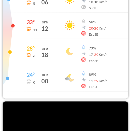
06
10
-
18
Km/h
8
Sud E
33
°
ore
50
%
12
20
-
26
Km/h
11
Est SE
28
°
ore
73
%
18
17
-
29
Km/h
6
Est SE
24
°
ore
89
%
00
11
-
29
Km/h
0
Est SE