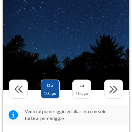
Do
Lu
10 ago
10 ago
Vento al pomeriggio ed alla sera con sole
forte al pomeriggio