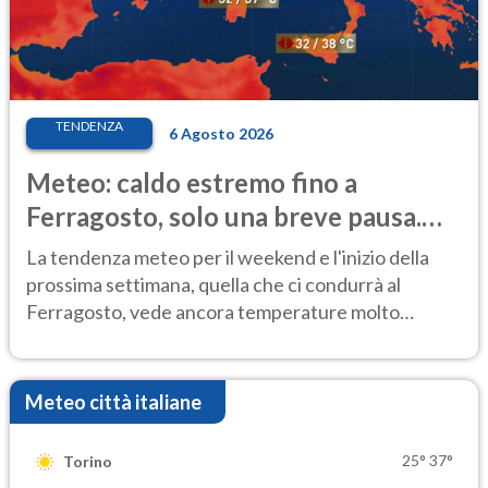
TENDENZA
6 Agosto 2026
Meteo: caldo estremo fino a
Ferragosto, solo una breve pausa.
Ecco dove
La tendenza meteo per il weekend e l'inizio della
prossima settimana, quella che ci condurrà al
Ferragosto, vede ancora temperature molto
elevate
Meteo città italiane
25°
37°
Torino