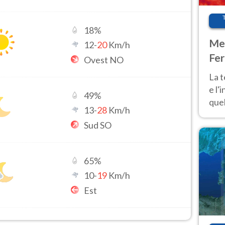
18
%
Met
12
-
20
Km/h
Fer
Ovest NO
pau
La 
e l'
49
%
quel
13
-
28
Km/h
Fer
Sud SO
tem
65
%
10
-
19
Km/h
Est