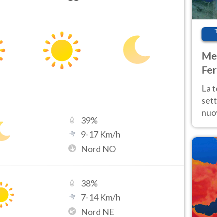
Met
Fer
int
La 
sett
nuov
39
%
11 e
9
-
17
Km/h
anc
Nord NO
38
%
7
-
14
Km/h
Nord NE