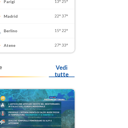
13°
25°
Parigi
22°
37°
Madrid
15°
22°
Berlino
27°
33°
Atene
e
Vedi
tutte