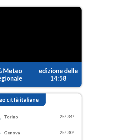
G Meteo
edizione delle
-
gionale
14:58
o città italiane
25°
34°
Torino
25°
30°
Genova