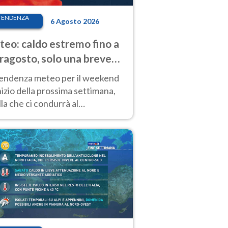
TENDENZA
6 Agosto 2026
eo: caldo estremo fino a
ragosto, solo una breve
sa. Ecco dove
tendenza meteo per il weekend
inizio della prossima settimana,
la che ci condurrà al
ragosto, vede ancora
perature molto elevate