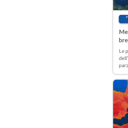
P
Met
bre
Nor
Le p
dell
parz
al 
40 g