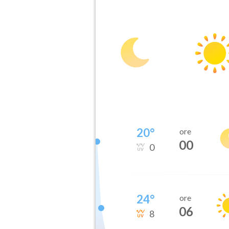
20
°
ore
00
0
24
°
ore
06
8