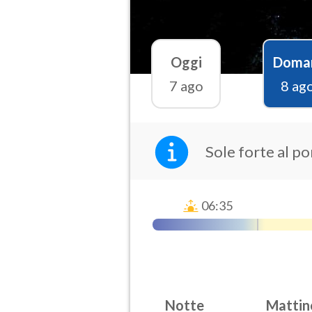
Oggi
Doma
7 ago
8 ag
Sole forte al p
06:35
Notte
Mattin