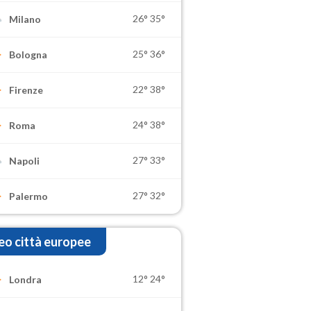
26°
35°
Milano
25°
36°
Bologna
22°
38°
Firenze
24°
38°
Roma
27°
33°
Napoli
27°
32°
Palermo
o città europee
12°
24°
Londra