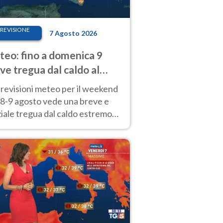
REVISIONE
7 Agosto 2026
eo: fino a domenica 9
ve tregua dal caldo al
d! Altrove calura e afa
revisioni meteo per il weekend
'8-9 agosto vede una breve e
iale tregua dal caldo estremo
Nord mentre altrove persistono
radi.