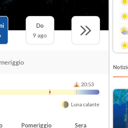
ni
Do
o
9 ago
omeriggio
Notizi
20:53
Luna calante
o
Pomeriggio
Sera