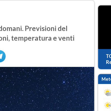
omani. Previsioni del
oni, temperatura e venti
T
Re
Mete