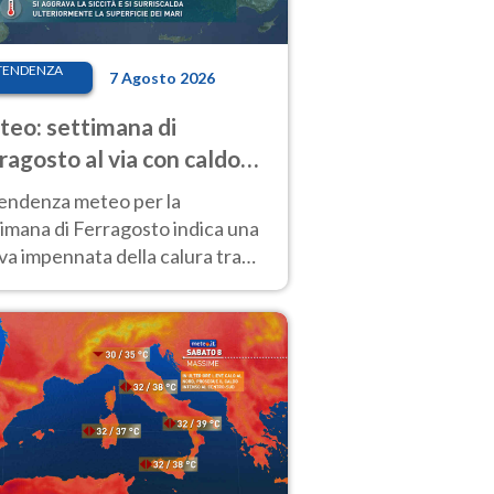
TENDENZA
7 Agosto 2026
eo: settimana di
ragosto al via con caldo
enso e qualche temporale
tendenza meteo per la
imana di Ferragosto indica una
a impennata della calura tra
 14 agosto, con nuovi rialzi
he al Nord.