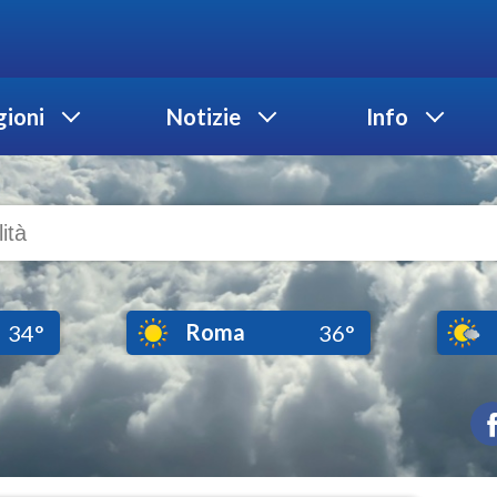
ioni
Notizie
Info
Roma
34°
36°