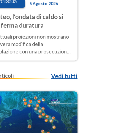
TENDENZA
5 Agosto 2026
eo, l'ondata di caldo si
ferma duratura
ttuali proiezioni non mostrano
vera modifica della
colazione con una prosecuzione
caldo fuori scala per molti
ni, compresa la settimana di
ragosto
rticoli
Vedi tutti