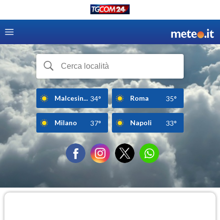
Malcesin...
Roma
34°
35°
Milano
Napoli
37°
33°