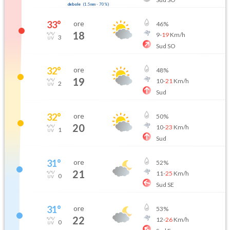
debole
(
1.5mm
-
70
%)
33
°
ore
46
%
18
9
-
19
Km/h
3
Sud SO
32
°
ore
48
%
19
10
-
21
Km/h
2
Sud
32
°
ore
50
%
20
10
-
23
Km/h
1
Sud
31
°
ore
52
%
21
11
-
25
Km/h
0
Sud SE
31
°
ore
53
%
22
12
-
26
Km/h
0