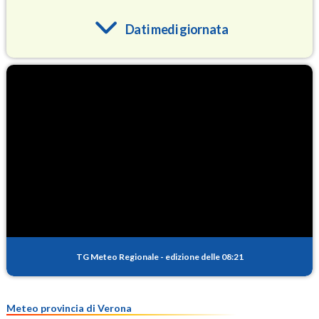
Dati medi giornata
O3
92.1
(Ozono)
NO2
2.9
(Diossido di azoto)
SO2
0.4
(Anidride solforosa)
PM10
25.5
(Materia particolata)
TG Meteo Regionale
-
edizione delle 08:21
PM25
12.4
(Materia particolata)
Meteo provincia di Verona