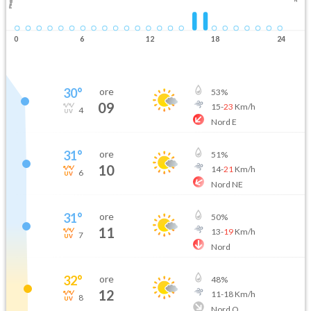
Pioggia
0
6
12
18
24
30
°
ore
53
%
09
15
-
23
Km/h
4
Nord E
31
°
ore
51
%
10
14
-
21
Km/h
6
Nord NE
31
°
ore
50
%
11
13
-
19
Km/h
7
Nord
32
°
ore
48
%
12
11
-
18
Km/h
8
Nord O