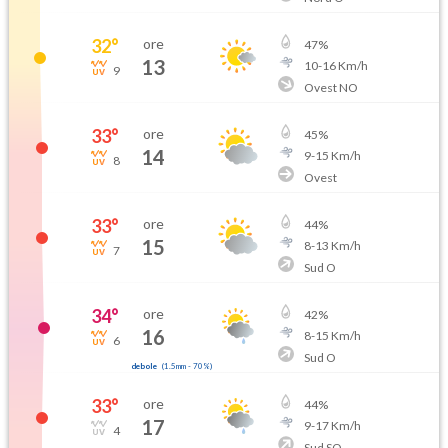
32
°
ore
47
%
13
10
-
16
Km/h
9
Ovest NO
33
°
ore
45
%
14
9
-
15
Km/h
8
Ovest
33
°
ore
44
%
15
8
-
13
Km/h
7
Sud O
34
°
ore
42
%
16
8
-
15
Km/h
6
Sud O
debole
(
1.5mm
-
70
%)
33
°
ore
44
%
17
9
-
17
Km/h
4
Sud SO