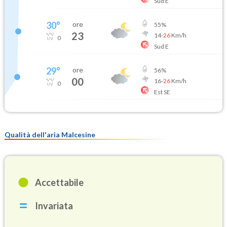
Sud E
30
°
ore
55
%
23
14
-
26
Km/h
0
Sud E
29
°
ore
56
%
00
16
-
26
Km/h
0
Est SE
Qualità dell'aria Malcesine
Accettabile
Invariata