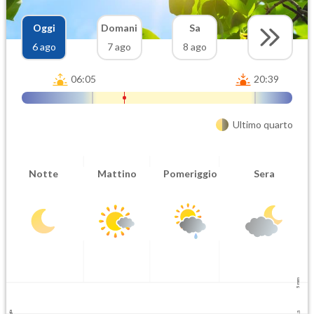
Oggi
Domani
Sa
6 ago
7 ago
8 ago
06:05
20:39
Ultimo quarto
Notte
Mattino
Pomeriggio
Sera
5 mm
2.5