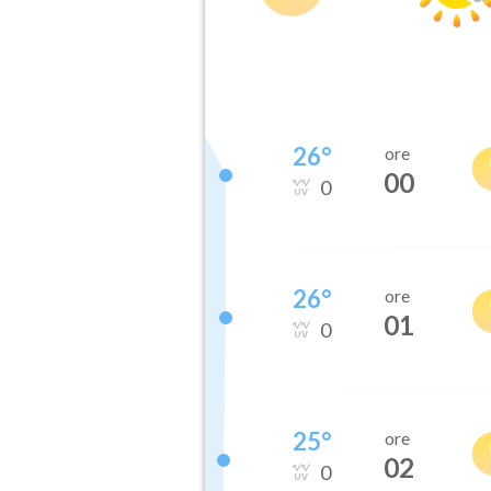
26
°
ore
00
0
26
°
ore
01
0
25
°
ore
02
0