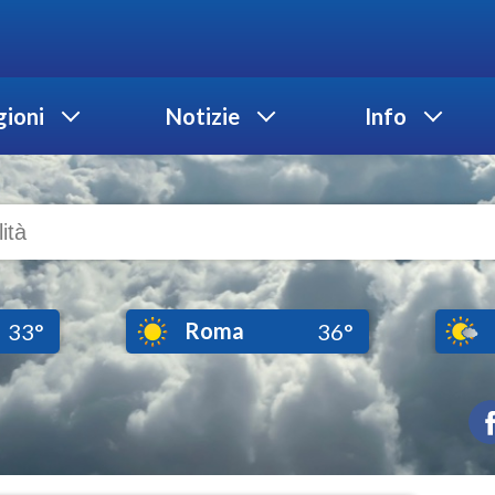
ioni
Notizie
Info
Roma
33°
36°