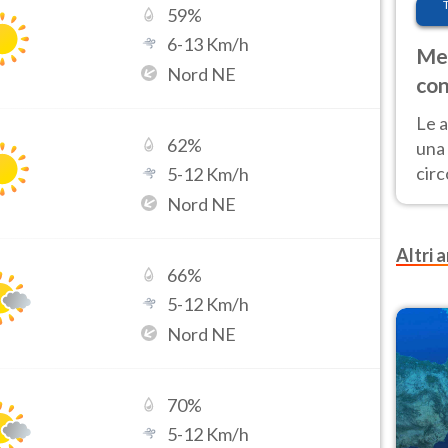
59
%
6
-
13
Km/h
Met
Nord NE
con
Le a
62
%
una 
cir
5
-
12
Km/h
del 
Nord NE
gior
Fer
Altri a
66
%
5
-
12
Km/h
Nord NE
70
%
5
-
12
Km/h