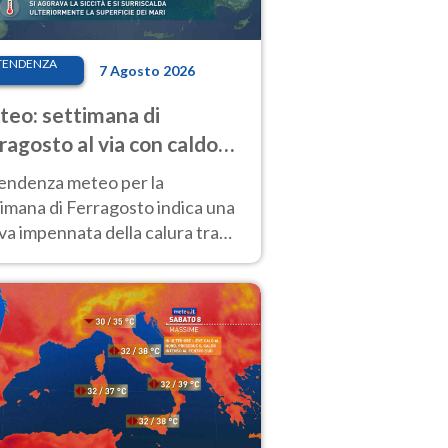
TENDENZA
7 Agosto 2026
eo: settimana di
ragosto al via con caldo
enso e qualche temporale
tendenza meteo per la
imana di Ferragosto indica una
a impennata della calura tra
 14 agosto, con nuovi rialzi
he al Nord.