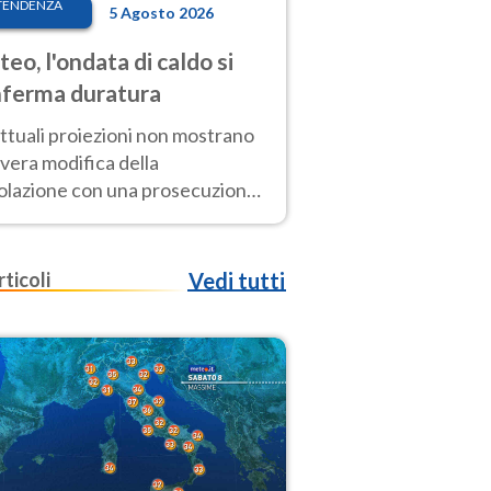
TENDENZA
5 Agosto 2026
eo, l'ondata di caldo si
ferma duratura
ttuali proiezioni non mostrano
vera modifica della
colazione con una prosecuzione
caldo fuori scala per molti
ni, compresa la settimana di
ragosto
rticoli
Vedi tutti