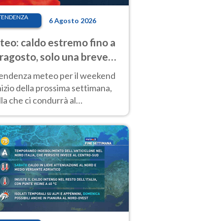
TENDENZA
6 Agosto 2026
eo: caldo estremo fino a
ragosto, solo una breve
sa. Ecco dove
tendenza meteo per il weekend
inizio della prossima settimana,
la che ci condurrà al
ragosto, vede ancora
perature molto elevate