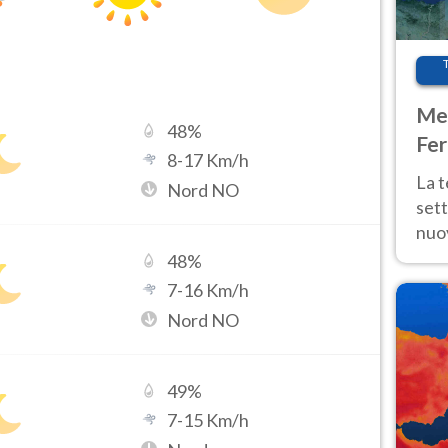
Met
48
%
Fer
8
-
17
Km/h
int
La 
Nord NO
sett
nuov
11 e
48
%
anc
7
-
16
Km/h
Nord NO
49
%
7
-
15
Km/h