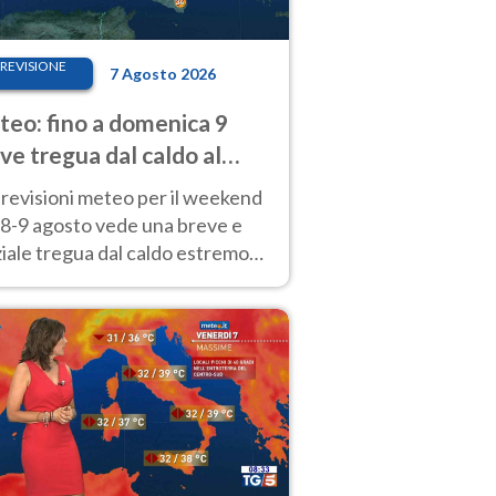
REVISIONE
7 Agosto 2026
eo: fino a domenica 9
ve tregua dal caldo al
d! Altrove calura e afa
revisioni meteo per il weekend
'8-9 agosto vede una breve e
iale tregua dal caldo estremo
Nord mentre altrove persistono
radi.