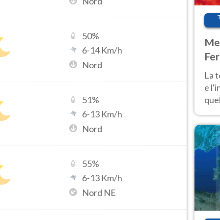
Nord
50
%
Met
6
-
14
Km/h
Fer
Nord
pau
La 
e l'
quel
51
%
Fer
6
-
13
Km/h
tem
Nord
55
%
6
-
13
Km/h
Nord NE