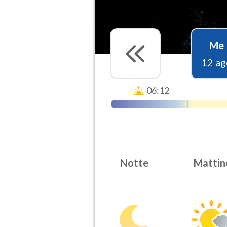
Me
12 ag
06:12
Notte
Mattin