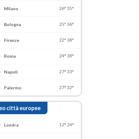
26°
35°
Milano
25°
36°
Bologna
22°
38°
Firenze
24°
38°
Roma
27°
33°
Napoli
27°
32°
Palermo
o città europee
12°
24°
Londra