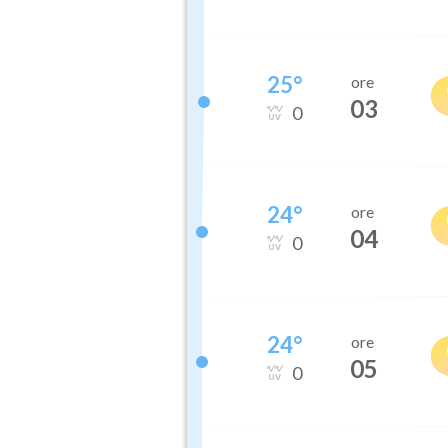
25
°
ore
03
0
24
°
ore
04
0
24
°
ore
05
0