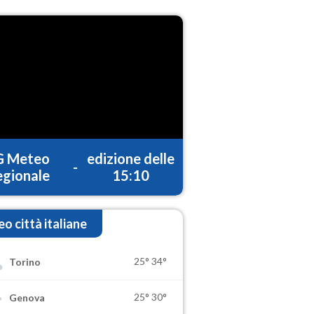
G Meteo
edizione delle
-
gionale
15:10
o città italiane
25°
34°
Torino
25°
30°
Genova