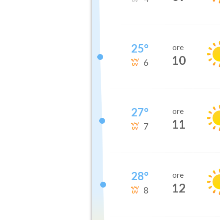
25
°
ore
10
6
27
°
ore
11
7
28
°
ore
12
8