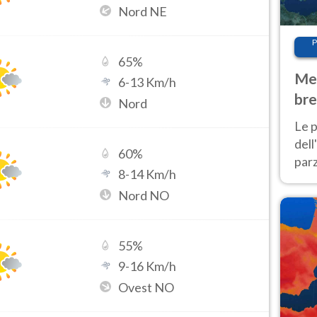
Nord NE
P
65
%
Met
6
-
13
Km/h
bre
Nord
Nor
Le p
dell
60
%
parz
8
-
14
Km/h
al 
Nord NO
40 g
55
%
9
-
16
Km/h
Ovest NO