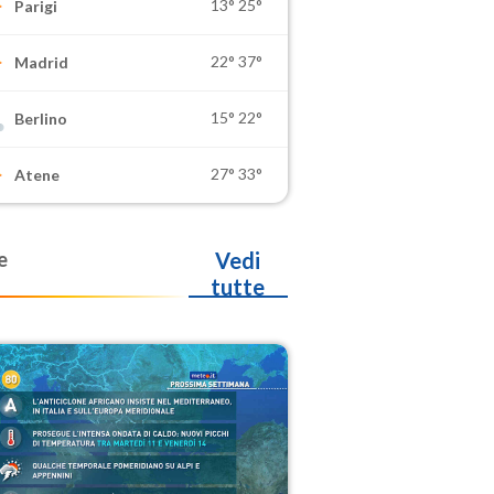
13°
25°
Parigi
22°
37°
Madrid
15°
22°
Berlino
27°
33°
Atene
e
Vedi
tutte