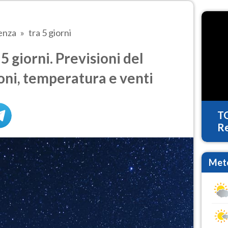
enza
tra 5 giorni
 giorni. Previsioni del
oni, temperatura e venti
T
Re
Mete