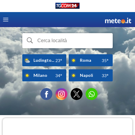
Ludingto...
Roma
23°
35°
Milano
Napoli
34°
33°