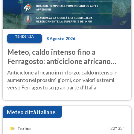
TENDENZA
8 Agosto 2026
Meteo, caldo intenso fino a
Ferragosto: anticiclone africano
ancora protagonista
Anticiclone africano in rinforzo: caldo intenso in
aumento nei prossimi giorni, con valori estremi
verso Ferragosto su gran parte d’Italia
Meteo città italiane
22°
33°
Torino