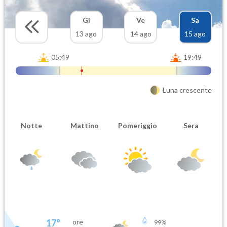
Gi
Ve
Sa
13 ago
14 ago
15 ago
05:49
19:49
Luna crescente
Notte
Mattino
Pomeriggio
Sera
17
°
ore
99
%