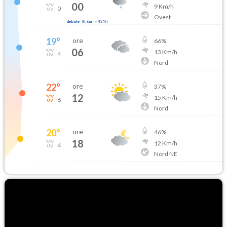
00
9
Km/h
0
Ovest
debole
(
0.6mm
-
43
%)
19
°
ore
66
%
06
13
Km/h
4
Nord
22
°
ore
37
%
12
15
Km/h
6
Nord
20
°
ore
46
%
18
12
Km/h
4
Nord NE