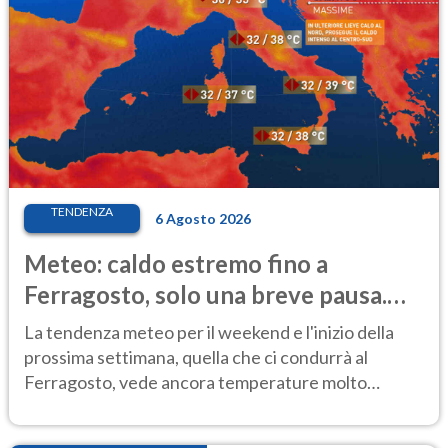
TENDENZA
6 Agosto 2026
Meteo: caldo estremo fino a
Ferragosto, solo una breve pausa.
Ecco dove
La tendenza meteo per il weekend e l'inizio della
prossima settimana, quella che ci condurrà al
Ferragosto, vede ancora temperature molto
elevate