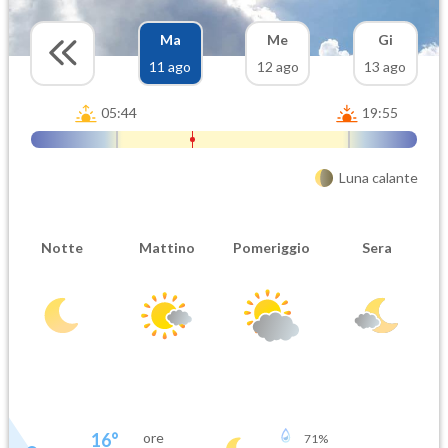
Ma
Me
Gi
11 ago
12 ago
13 ago
05:44
19:55
Luna calante
Notte
Mattino
Pomeriggio
Sera
16
°
ore
71
%