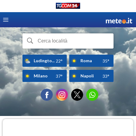
Ludingto...
Roma
22°
35°
Milano
Napoli
37°
33°