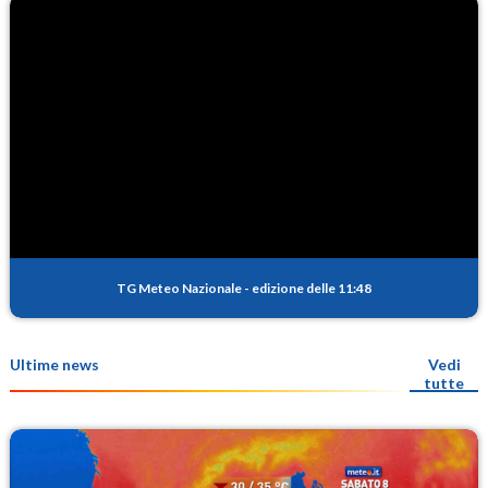
TG Meteo Nazionale
-
edizione delle 11:48
Ultime news
Vedi
tutte