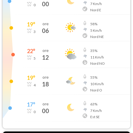
00
7
Km/h
0
Nord E
19
°
ore
58
%
06
5
Km/h
3
Nord NE
22
°
ore
35
%
12
11
Km/h
5
Nord NO
19
°
ore
55
%
18
10
Km/h
4
Nord O
17
°
ore
63
%
00
7
Km/h
0
Est SE