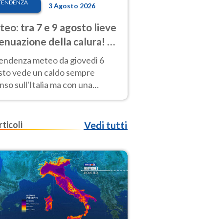
TENDENZA
3 Agosto 2026
eo: tra 7 e 9 agosto lieve
enuazione della calura! Al
d rischio temporali
tendenza meteo da giovedì 6
sto vede un caldo sempre
nso sull'Italia ma con una
iale e lieve attenuazione tra il 7
 9 agosto.
rticoli
Vedi tutti