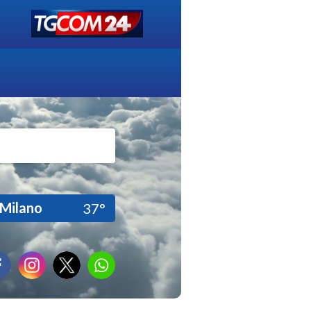
Milano
37°