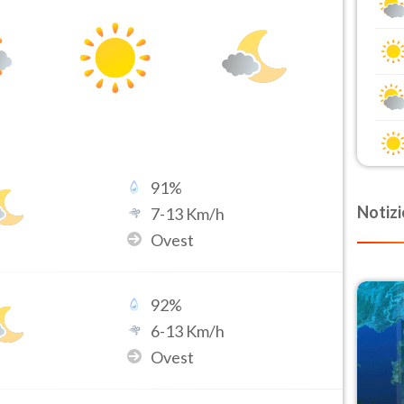
91
%
Notizi
7
-
13
Km/h
Ovest
92
%
6
-
13
Km/h
Ovest