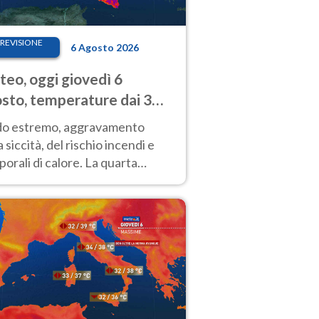
REVISIONE
6 Agosto 2026
eo, oggi giovedì 6
sto, temperature dai 33
40 gradi
do estremo, aggravamento
a siccità, del rischio incendi e
orali di calore. La quarta
nsa ondata di calore non dà
gua e durerà fino Ferragosto