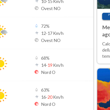
10
-
15
Km/h
Ovest NO
P
72
%
Met
12
-
17
Km/h
ago
Ovest NO
ai 
Cal
dell
temp
68
%
inte
14
-
19
Km/h
tre
Nord O
63
%
16
-
20
Km/h
Nord O