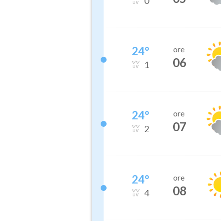
0
24
°
ore
06
1
24
°
ore
07
2
24
°
ore
08
4