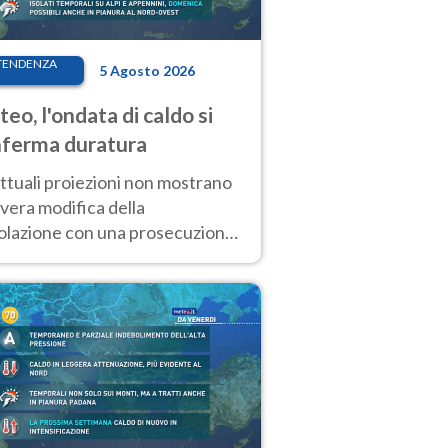
TENDENZA
5 Agosto 2026
eo, l'ondata di caldo si
ferma duratura
ttuali proiezioni non mostrano
vera modifica della
colazione con una prosecuzione
caldo fuori scala per molti
ni, compresa la settimana di
ragosto