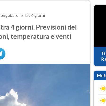
Longobardi
tra 4 giorni
ra 4 giorni. Previsioni del
oni, temperatura e venti
T
Re
Mete