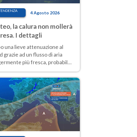
TENDENZA
4 Agosto 2026
eo, la calura non mollerà
presa. I dettagli
o una lieve attenuazione al
 grazie ad un flusso di aria
germente più fresca, probabile
o rinforzo dell’anticiclone
icano entro Ferragosto