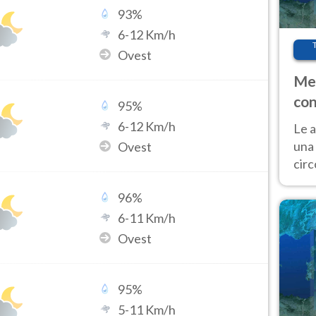
93
%
6
-
12
Km/h
Ovest
Met
con
95
%
6
-
12
Km/h
Le a
una 
Ovest
cir
del 
96
%
gior
Fer
6
-
11
Km/h
Ovest
95
%
5
-
11
Km/h