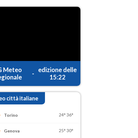
G Meteo
edizione delle
-
gionale
15:22
o città italiane
24°
36°
Torino
25°
30°
Genova