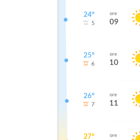
24
°
ore
09
5
25
°
ore
10
6
26
°
ore
11
7
27
°
ore