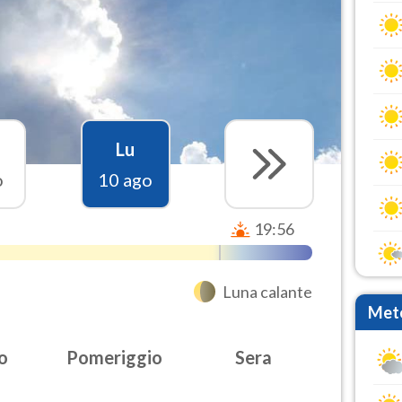
Lu
o
10 ago
19:56
Luna calante
Mete
o
Pomeriggio
Sera