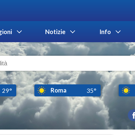
ioni
Notizie
Info
Roma
29°
35°