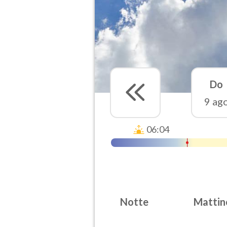
Do
9 ag
06:04
Notte
Mattin