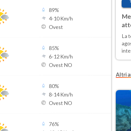
89
%
Met
4
-
10
Km/h
att
Ovest
Nor
La 
ago
85
%
inte
6
-
12
Km/h
parz
Ovest NO
e il
Altri a
80
%
8
-
14
Km/h
Ovest NO
76
%