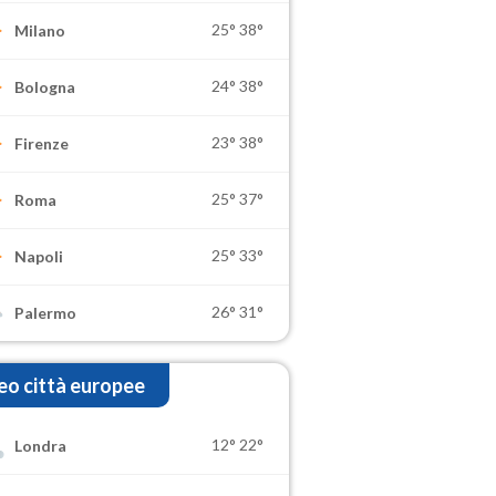
25°
38°
Milano
24°
38°
Bologna
23°
38°
Firenze
25°
37°
Roma
25°
33°
Napoli
26°
31°
Palermo
o città europee
12°
22°
Londra