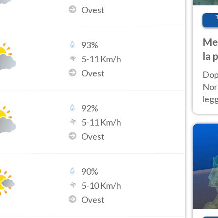
Ovest
Met
93
%
la 
5
-
11
Km/h
Ovest
Dop
Nord
leg
92
%
nuov
5
-
11
Km/h
afr
Ovest
90
%
5
-
10
Km/h
Ovest