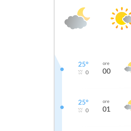
25
°
ore
00
0
25
°
ore
01
0