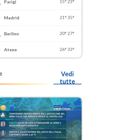
15°
23°
Parigi
21°
35°
Madrid
20°
27°
Berlino
26°
33°
Atene
e
Vedi
tutte