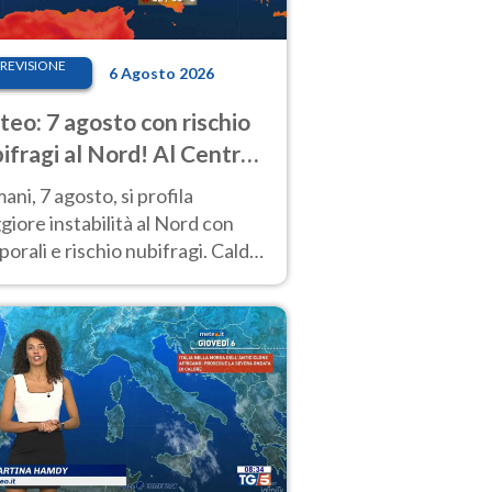
REVISIONE
6 Agosto 2026
eo: 7 agosto con rischio
ifragi al Nord! Al Centro-
 caldo estremo
ni, 7 agosto, si profila
iore instabilità al Nord con
orali e rischio nubifragi. Caldo
pre estremo al Centro-Sud. Le
isioni.