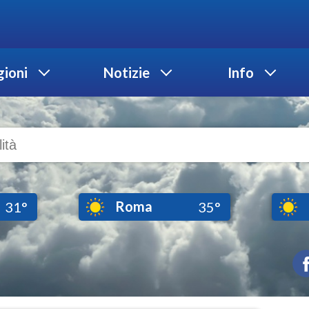
ioni
Notizie
Info
Roma
31°
35°