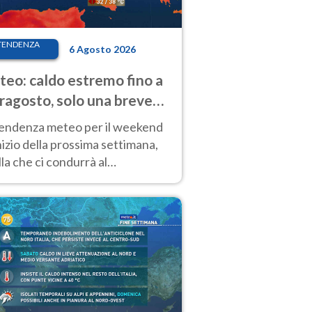
TENDENZA
6 Agosto 2026
eo: caldo estremo fino a
ragosto, solo una breve
sa. Ecco dove
tendenza meteo per il weekend
inizio della prossima settimana,
la che ci condurrà al
ragosto, vede ancora
perature molto elevate