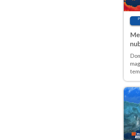
P
Met
nub
Sud
Doma
magg
temp
sem
prev