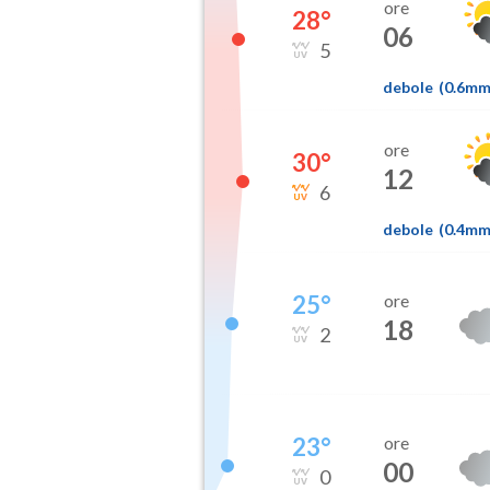
ore
28
°
06
5
debole
(
0.6m
ore
30
°
12
6
debole
(
0.4m
25
°
ore
18
2
23
°
ore
00
0