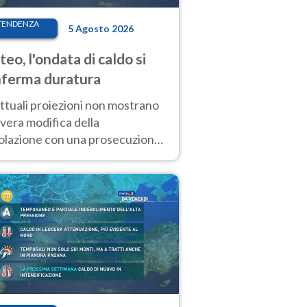
TENDENZA
5 Agosto 2026
eo, l'ondata di caldo si
ferma duratura
ttuali proiezioni non mostrano
vera modifica della
colazione con una prosecuzione
caldo fuori scala per molti
ni, compresa la settimana di
ragosto