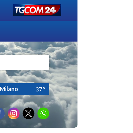
Milano
37°