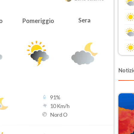
Sera
o
Pomeriggio
Notizi
91
%
10
Km/h
Nord O