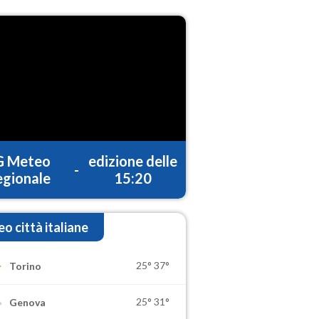
G Meteo
edizione delle
-
gionale
15:20
o città italiane
25°
37°
Torino
25°
31°
Genova