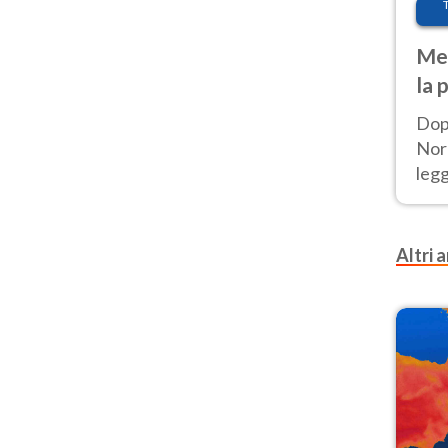
Met
la 
Dop
Nord
leg
nuov
afr
Altri a