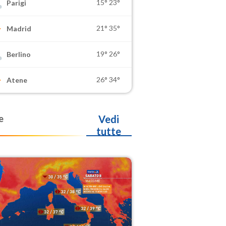
15°
23°
Parigi
21°
35°
Madrid
19°
26°
Berlino
26°
34°
Atene
e
Vedi
tutte