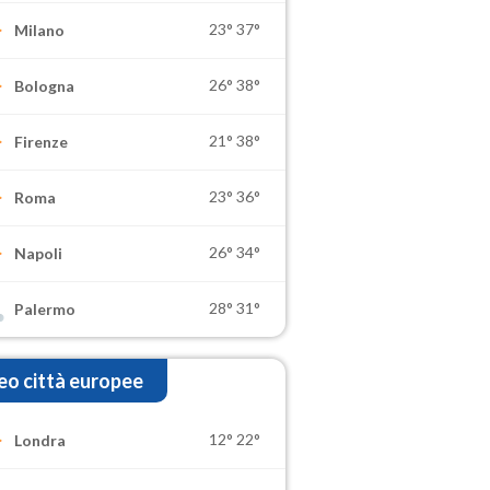
23°
37°
Milano
26°
38°
Bologna
21°
38°
Firenze
23°
36°
Roma
26°
34°
Napoli
28°
31°
Palermo
o città europee
12°
22°
Londra