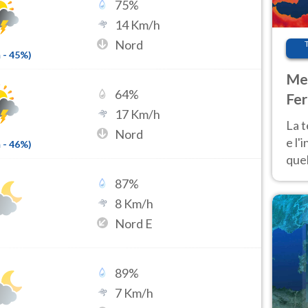
75
%
14
Km/h
Nord
m
-
45
%)
Met
64
%
Fer
17
Km/h
pau
La 
Nord
e l'
m
-
46
%)
quel
Fer
87
%
tem
8
Km/h
Nord E
89
%
7
Km/h