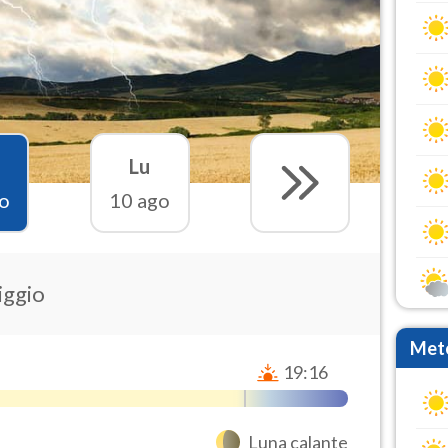
Lu
o
10 ago
iggio
Mete
19:16
Luna calante