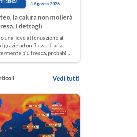
TENDENZA
4 Agosto 2026
eo, la calura non mollerà
presa. I dettagli
o una lieve attenuazione al
 grazie ad un flusso di aria
germente più fresca, probabile
o rinforzo dell’anticiclone
icano entro Ferragosto
rticoli
Vedi tutti