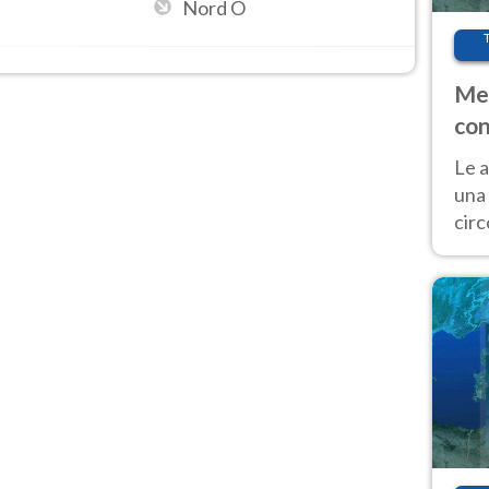
Nord O
Met
con
Le a
una 
cir
del 
gior
Fer