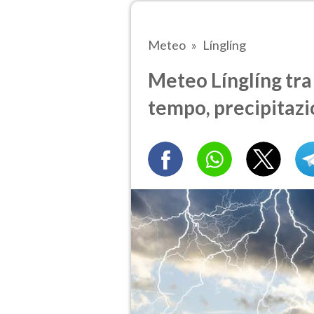
Meteo
Línglíng
Meteo Línglíng tra 
tempo, precipitazi