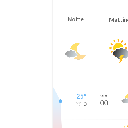
Notte
Mattin
25
°
ore
00
0