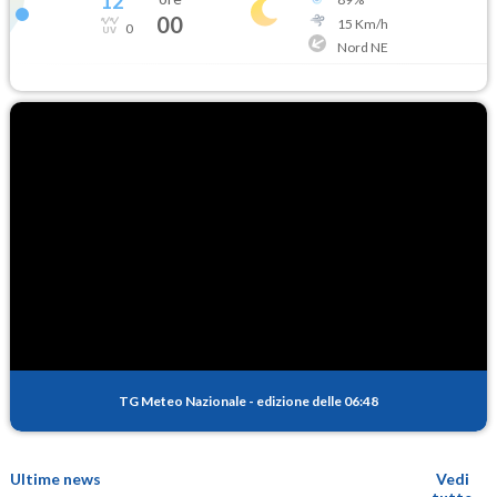
12
°
00
15
Km/h
0
Nord NE
TG Meteo Nazionale
-
edizione delle 06:48
Ultime news
Vedi