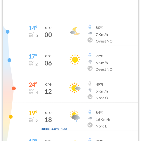
14
°
ore
80
%
00
7
Km/h
0
Ovest NO
17
°
ore
72
%
06
5
Km/h
2
Ovest NO
24
°
ore
49
%
12
5
Km/h
4
Nord O
19
°
ore
84
%
18
16
Km/h
2
Nord E
debole
(
1.1mm
-
41
%)
ore
89
%