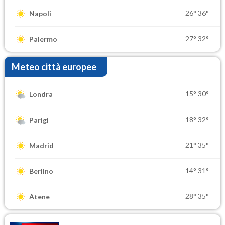
26°
36°
Napoli
27°
32°
Palermo
Meteo città europee
15°
30°
Londra
18°
32°
Parigi
21°
35°
Madrid
14°
31°
Berlino
28°
35°
Atene