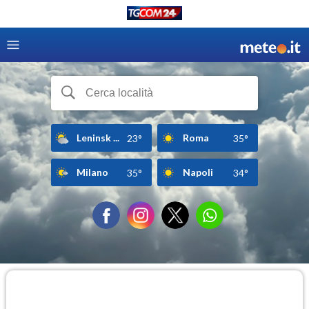
Leninsk ...
Roma
23°
35°
Milano
Napoli
35°
34°