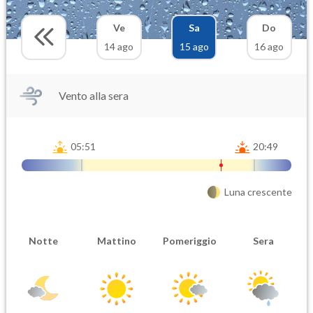
Ve
Sa
Do
14 ago
15 ago
16 ago
Vento alla sera
05:51
20:49
Luna crescente
Notte
Mattino
Pomeriggio
Sera