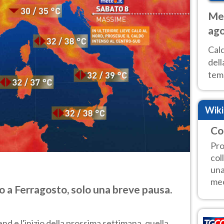
Met
ago
ai 
Cal
dell
temp
inte
tre
Wik
Co
Pro
col
una
mec
 a Ferragosto, solo una breve pausa.
d e l'inizio della prossima settimana, quella