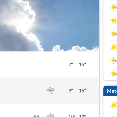
7°
15°
9°
15°
Mete
10°
12°