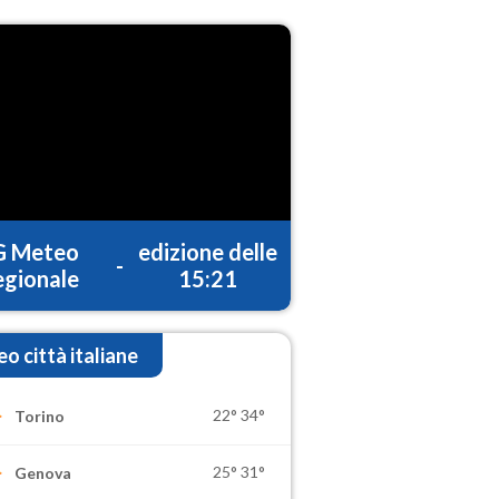
G Meteo
edizione delle
-
gionale
15:21
o città italiane
22°
34°
Torino
25°
31°
Genova