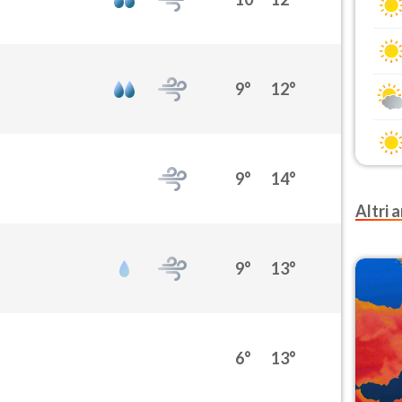
9°
12°
9°
14°
Altri a
9°
13°
6°
13°