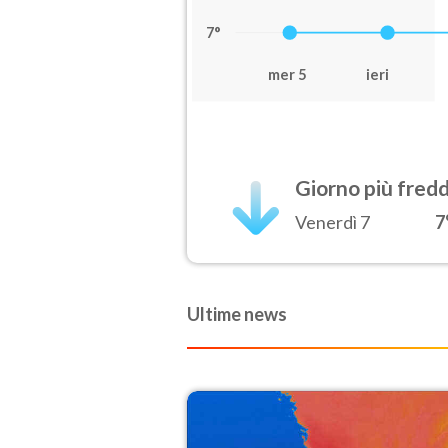
7°
mer 5
ieri
Giorno più fred
Venerdì 7
7
Ultime news