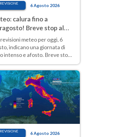
REVISIONE
6 Agosto 2026
eo: calura fino a
ragosto! Breve stop al
d tra 7 e 9 agosto
revisioni meteo per oggi, 6
to, indicano una giornata di
o intenso e afosto. Breve stop
Anticiclone solo sulle regioni del
d.
REVISIONE
6 Agosto 2026