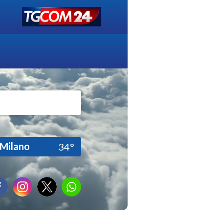
Milano
34°