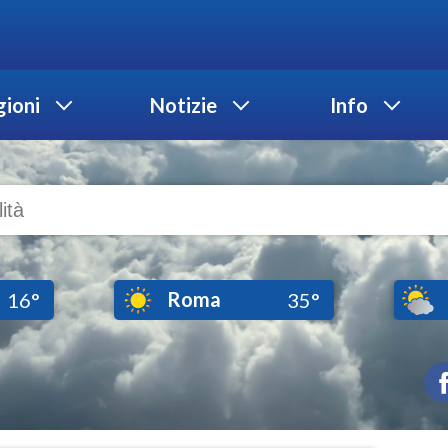
ioni
Notizie
Info
Roma
16°
35°