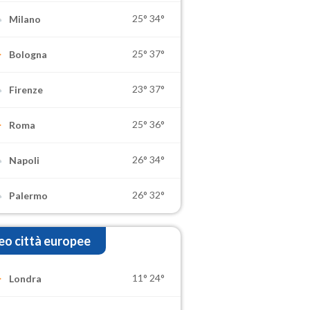
25°
34°
Milano
25°
37°
Bologna
23°
37°
Firenze
25°
36°
Roma
26°
34°
Napoli
26°
32°
Palermo
o città europee
11°
24°
Londra