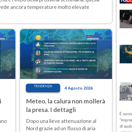
 vede ancora temperature molto elevate
TENDENZA
4 Agosto 2026
i
Meteo, la calura non mollerà
la presa. I dettagli
È succ
ano
Dopo una lieve attenuazione al
"impren
di qual
Nord grazie ad un flusso di aria