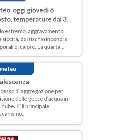
eo, oggi giovedì 6
sto, temperature dai 33
40 gradi
do estremo, aggravamento
a siccità, del rischio incendi e
orali di calore. La quarta
nsa ondata di calore non dà
gua e durerà fino Ferragosto
imeteo
alescenza
cesso di aggregazione per
lisione delle gocce d'acqua in
 nube. E' il principale
canismo...