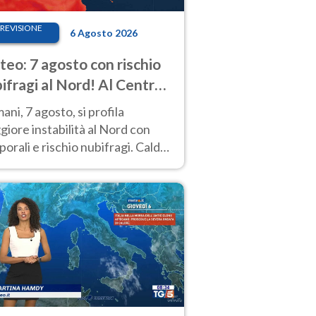
REVISIONE
6 Agosto 2026
eo: 7 agosto con rischio
ifragi al Nord! Al Centro-
 caldo estremo
ni, 7 agosto, si profila
iore instabilità al Nord con
orali e rischio nubifragi. Caldo
pre estremo al Centro-Sud. Le
isioni.