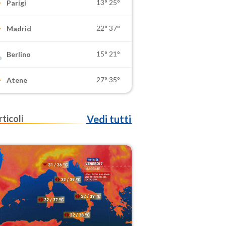
13°
25°
Parigi
22°
37°
Madrid
15°
21°
Berlino
27°
35°
Atene
rticoli
Vedi tutti