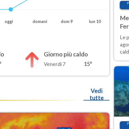
P
Met
oggi
domani
dom 9
lun 10
Fer
Nor
Le p
agos
cald
do
Giorno più caldo
all'
°
Venerdì 7
15°
Nor
Vedi
tutte
P