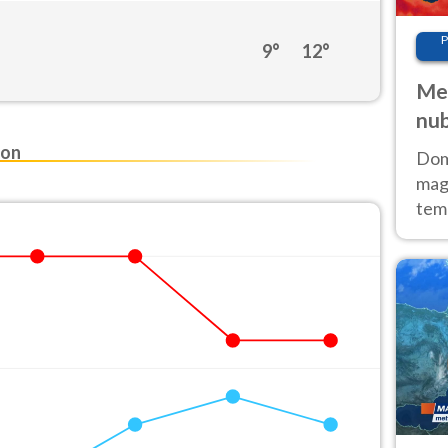
P
9°
12°
Met
nub
Sud
ton
Doma
magg
temp
sem
prev