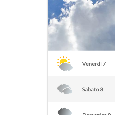
Venerdì 7
Sabato 8
Domenica 9