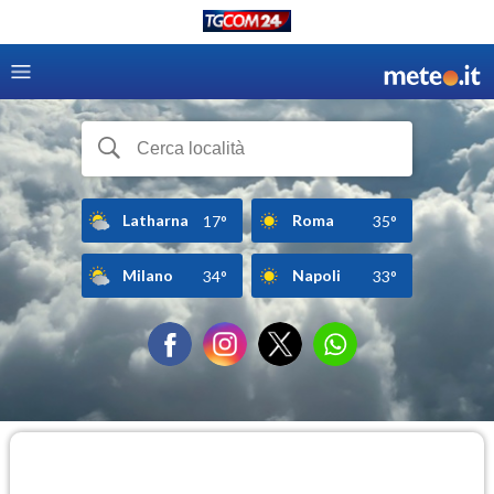
Latharna
Roma
17°
35°
Milano
Napoli
34°
33°