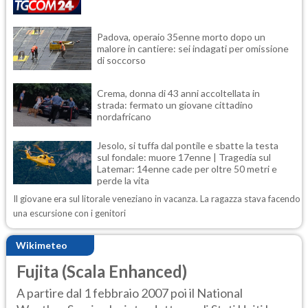
Padova, operaio 35enne morto dopo un
malore in cantiere: sei indagati per omissione
di soccorso
Crema, donna di 43 anni accoltellata in
strada: fermato un giovane cittadino
nordafricano
Jesolo, si tuffa dal pontile e sbatte la testa
sul fondale: muore 17enne | Tragedia sul
Latemar: 14enne cade per oltre 50 metri e
perde la vita
Il giovane era sul litorale veneziano in vacanza. La ragazza stava facendo
una escursione con i genitori
Wikimeteo
Fujita (Scala Enhanced)
A partire dal 1 febbraio 2007 poi il National