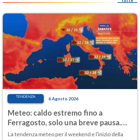
tutte
TENDENZA
6 Agosto 2026
Meteo: caldo estremo fino a
Ferragosto, solo una breve pausa.
Ecco dove
La tendenza meteo per il weekend e l'inizio della