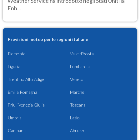
Weather Service ha introdotto negli Stati Uniti la
Enh...
Previsioni meteo per le regioni italiane
Piemonte
Valle d'Aosta
Liguria
Lombardia
Trentino Alto Adige
Veneto
Emilia Romagna
Marche
Friuli Venezia Giulia
Toscana
Umbria
Lazio
Campania
Abruzzo