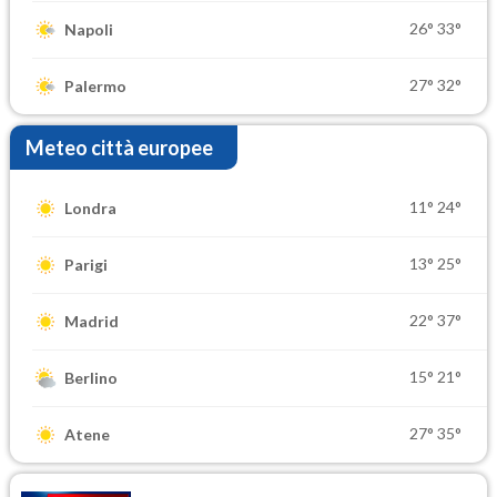
26°
33°
Napoli
27°
32°
Palermo
Meteo città europee
11°
24°
Londra
13°
25°
Parigi
22°
37°
Madrid
15°
21°
Berlino
27°
35°
Atene