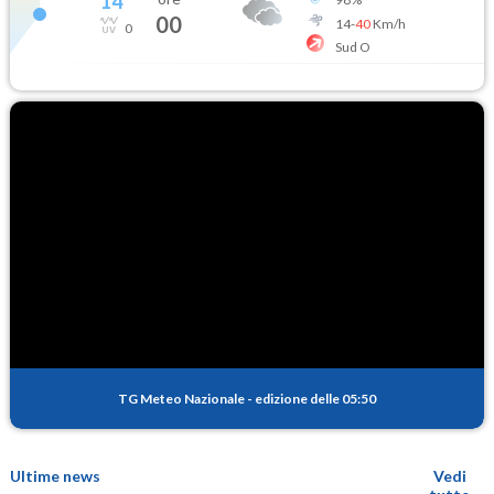
14
°
00
14
-
40
Km/h
0
Sud O
TG Meteo Nazionale
-
edizione delle 05:50
Ultime news
Vedi