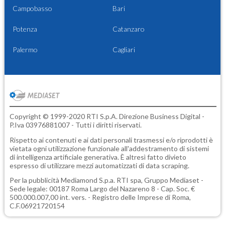
Campobasso
Bari
Potenza
Catanzaro
Palermo
Cagliari
Copyright © 1999-2020 RTI S.p.A. Direzione Business Digital -
P.Iva 03976881007 - Tutti i diritti riservati.
Rispetto ai contenuti e ai dati personali trasmessi e/o riprodotti è
vietata ogni utilizzazione funzionale all'addestramento di sistemi
di intelligenza artificiale generativa. È altresì fatto divieto
espresso di utilizzare mezzi automatizzati di data scraping.
Per la pubblicità
Mediamond S.p.a.
RTI spa, Gruppo Mediaset -
Sede legale: 00187 Roma Largo del Nazareno 8 - Cap. Soc. €
500.000.007,00 int. vers. - Registro delle Imprese di Roma,
C.F.06921720154