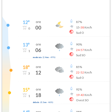
12
°
ore
87
%
00
15
-
38
Km/h
0
Sud O
13
°
ore
90
%
06
24
-
57
Km/h
1
Sud SO
moderata
(
2.4mm
-
49
%)
18
°
ore
85
%
12
22
-
52
Km/h
3
Sud O
15
°
ore
92
%
18
19
-
43
Km/h
1
Ovest SO
debole
(
0.3mm
-
46
%)
ore
98
%