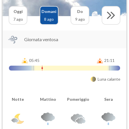
Oggi
Domani
Do
7 ago
8 ago
9 ago
Giornata ventosa
05:45
21:11
Luna calante
Notte
Mattino
Pomeriggio
Sera