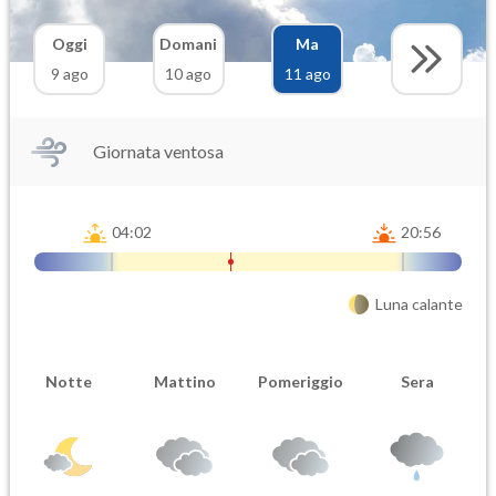
Oggi
Domani
Ma
9 ago
10 ago
11 ago
Giornata ventosa
04:02
20:56
Luna calante
Notte
Mattino
Pomeriggio
Sera