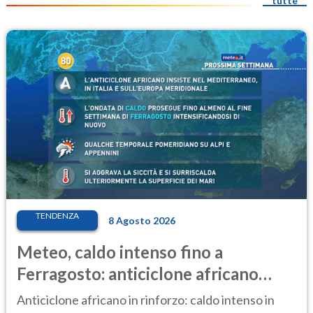
tutte
TENDENZA
8 Agosto 2026
Meteo, caldo intenso fino a
Ferragosto: anticiclone africano
ancora protagonista
Anticiclone africano in rinforzo: caldo intenso in