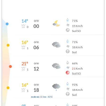
14
°
ore
71
%
00
15
Km/h
0
Sud SO
16
°
ore
71
%
06
18
Km/h
1
Sud
21
°
ore
66
%
12
21
Km/h
1
Sud SO
16
°
ore
91
%
18
18
Km/h
1
Sud
moderata
(
2.1mm
-
42
%)
ore
94
%