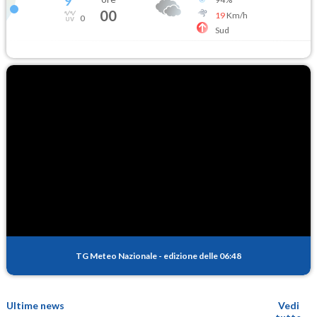
9
°
00
19
Km/h
0
Sud
TG Meteo Nazionale
-
edizione delle 06:48
Ultime news
Vedi