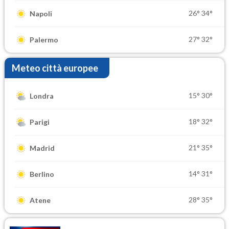
26°
34°
Napoli
27°
32°
Palermo
Meteo città europee
15°
30°
Londra
18°
32°
Parigi
21°
35°
Madrid
14°
31°
Berlino
28°
35°
Atene