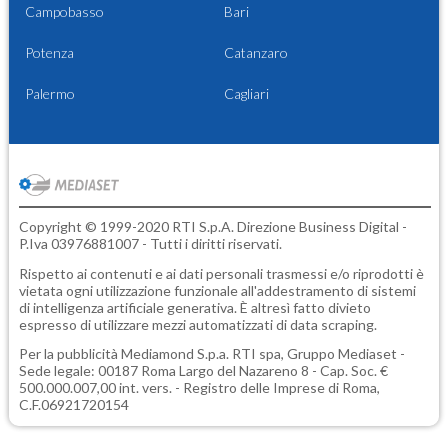
Campobasso
Bari
Potenza
Catanzaro
Palermo
Cagliari
Copyright © 1999-2020 RTI S.p.A. Direzione Business Digital -
P.Iva 03976881007 - Tutti i diritti riservati.
Rispetto ai contenuti e ai dati personali trasmessi e/o riprodotti è
vietata ogni utilizzazione funzionale all'addestramento di sistemi
di intelligenza artificiale generativa. È altresì fatto divieto
espresso di utilizzare mezzi automatizzati di data scraping.
Per la pubblicità
Mediamond S.p.a.
RTI spa, Gruppo Mediaset -
Sede legale: 00187 Roma Largo del Nazareno 8 - Cap. Soc. €
500.000.007,00 int. vers. - Registro delle Imprese di Roma,
C.F.06921720154