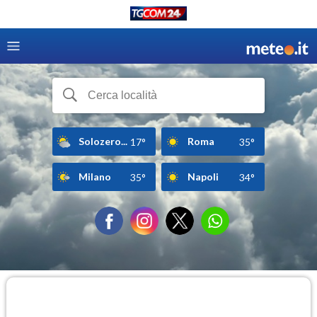
Solozero...
Roma
17°
35°
Milano
Napoli
35°
34°