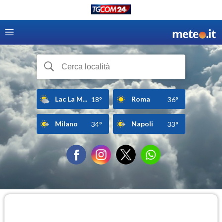
Lac La M...
Roma
18°
36°
Milano
Napoli
34°
33°