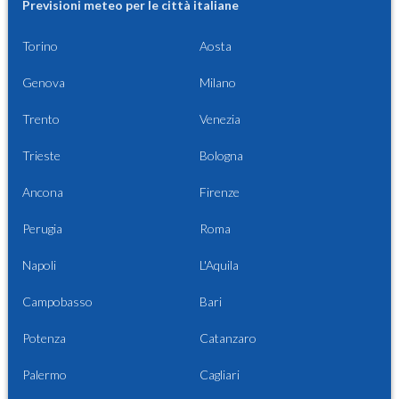
Previsioni meteo per le città italiane
Torino
Aosta
Genova
Milano
Trento
Venezia
Trieste
Bologna
Ancona
Firenze
Perugia
Roma
Napoli
L'Aquila
Campobasso
Bari
Potenza
Catanzaro
Palermo
Cagliari