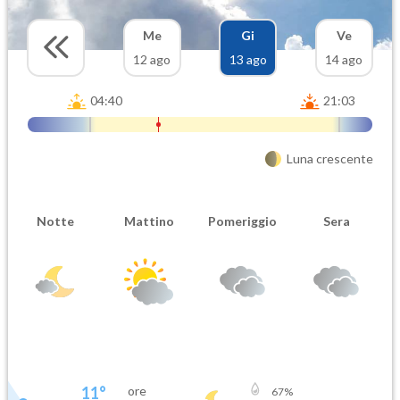
Me
Gi
Ve
12 ago
13 ago
14 ago
04:40
21:03
Luna crescente
Notte
Mattino
Pomeriggio
Sera
11
°
ore
67
%