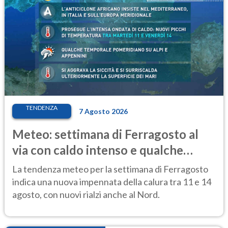
TENDENZA
7 Agosto 2026
Meteo: settimana di Ferragosto al
via con caldo intenso e qualche
temporale
La tendenza meteo per la settimana di Ferragosto
indica una nuova impennata della calura tra 11 e 14
agosto, con nuovi rialzi anche al Nord.