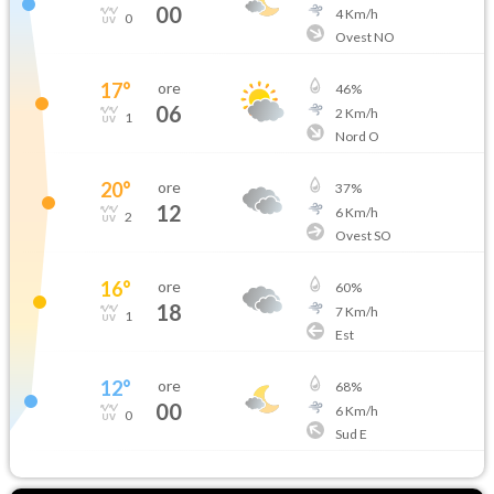
00
4
Km/h
0
Ovest NO
17
°
ore
46
%
06
2
Km/h
1
Nord O
20
°
ore
37
%
12
6
Km/h
2
Ovest SO
16
°
ore
60
%
18
7
Km/h
1
Est
12
°
ore
68
%
00
6
Km/h
0
Sud E