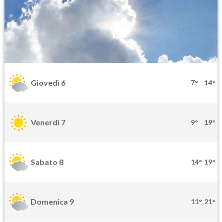
Giovedì 6
7°
14°
Venerdì 7
9°
19°
Sabato 8
14°
19°
Domenica 9
11°
21°