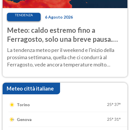
TENDENZA
6 Agosto 2026
Meteo: caldo estremo fino a
Ferragosto, solo una breve pausa.
Ecco dove
La tendenza meteo per il weekend e l'inizio della
prossima settimana, quella che ci condurrà al
Ferragosto, vede ancora temperature molto
elevate
Meteo città italiane
25°
37°
Torino
25°
31°
Genova