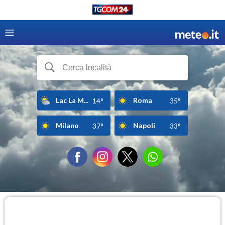
Lac La M...
Roma
14°
35°
Milano
Napoli
37°
33°