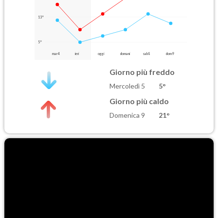
13°
5°
mar 4
ieri
oggi
domani
sab 8
dom 9
Giorno più freddo
Mercoledì 5
5°
Giorno più caldo
Domenica 9
21°