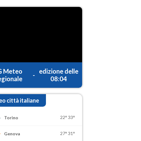
G Meteo
edizione delle
-
gionale
08:04
o città italiane
22°
33°
Torino
27°
31°
Genova