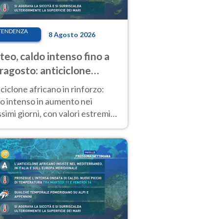
TENDENZA
8 Agosto 2026
eo, caldo intenso fino a
ragosto: anticiclone
icano ancora
ciclone africano in rinforzo:
tagonista
o intenso in aumento nei
simi giorni, con valori estremi
so Ferragosto su gran parte
alia