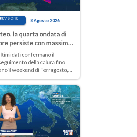
REVISIONE
8 Agosto 2026
eo, la quarta ondata di
ore persiste con massime
pre molto elevate
ultimi dati confermano il
eguimento della calura fino
eno il weekend di Ferragosto,
 tendenza a una nuova
nsificazione prossima
timana