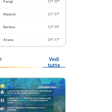
15°
29°
Parigi
21°
37°
Madrid
13°
24°
Berlino
26°
37°
Atene
e
Vedi
tutte