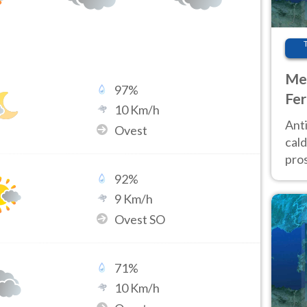
Met
97
%
Fer
10
Km/h
afr
Anti
Ovest
pro
cald
pros
ver
92
%
d’It
9
Km/h
Ovest SO
71
%
10
Km/h