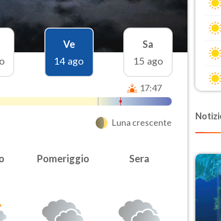
Ve
Sa
o
14 ago
15 ago
17:47
Notizi
Luna crescente
o
Pomeriggio
Sera