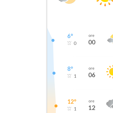
6
°
ore
00
0
8
°
ore
06
1
12
°
ore
12
1