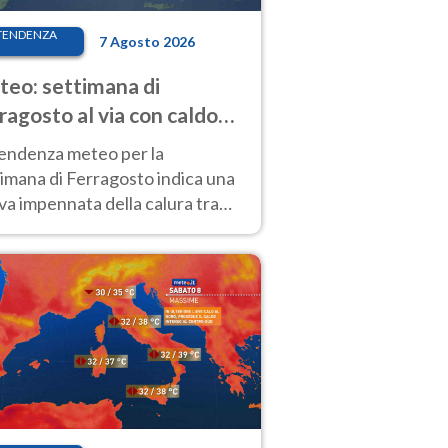
TENDENZA
7 Agosto 2026
eo: settimana di
ragosto al via con caldo
enso e qualche temporale
tendenza meteo per la
imana di Ferragosto indica una
a impennata della calura tra
 14 agosto, con nuovi rialzi
he al Nord.