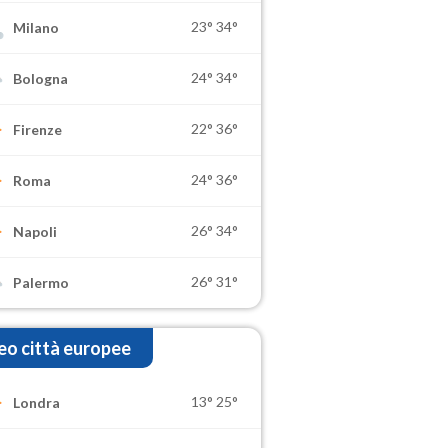
23°
34°
Milano
24°
34°
Bologna
22°
36°
Firenze
24°
36°
Roma
26°
34°
Napoli
26°
31°
Palermo
o città europee
13°
25°
Londra