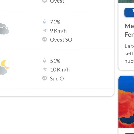
Ovest
71
%
Met
9
Km/h
Fer
Ovest SO
int
La 
sett
nuov
51
%
11 e
10
Km/h
anc
Sud O