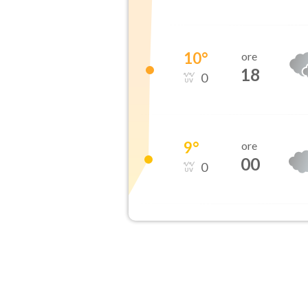
10
°
ore
18
0
9
°
ore
00
0