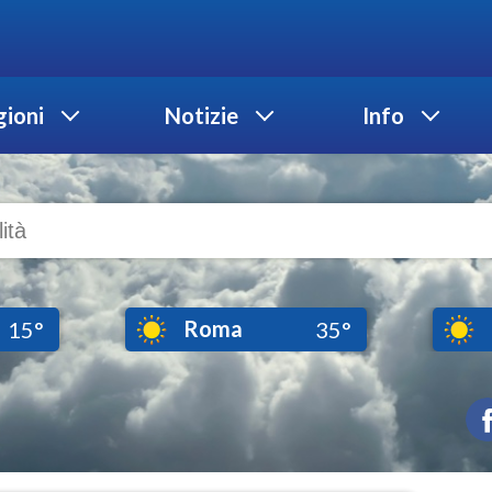
ioni
Notizie
Info
Roma
15°
35°