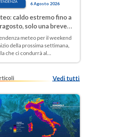
TENDENZA
6 Agosto 2026
eo: caldo estremo fino a
ragosto, solo una breve
sa. Ecco dove
tendenza meteo per il weekend
inizio della prossima settimana,
la che ci condurrà al
ragosto, vede ancora
perature molto elevate
rticoli
Vedi tutti