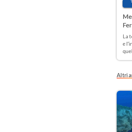
Met
Fer
pau
La 
e l'
quel
Fer
tem
Altri a