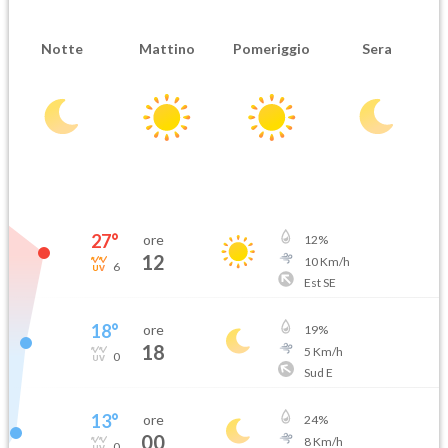
Notte
Mattino
Pomeriggio
Sera
27
°
ore
12
%
12
10
Km/h
6
Est SE
18
°
ore
19
%
18
5
Km/h
0
Sud E
13
°
ore
24
%
00
8
Km/h
0