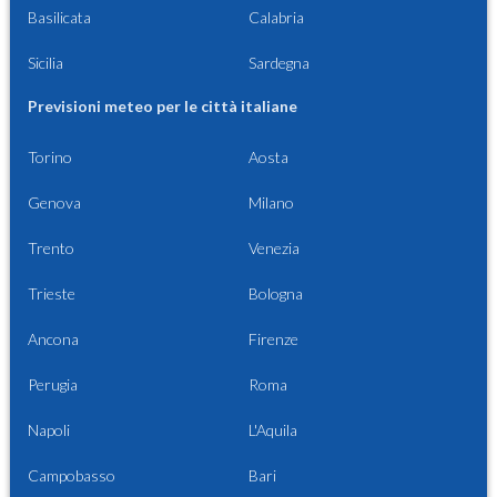
Basilicata
Calabria
Sicilia
Sardegna
Previsioni meteo per le città italiane
Torino
Aosta
Genova
Milano
Trento
Venezia
Trieste
Bologna
Ancona
Firenze
Perugia
Roma
Napoli
L'Aquila
Campobasso
Bari