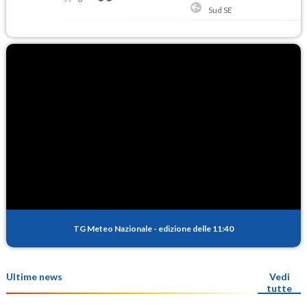
Sud SE
TG Meteo Nazionale
-
edizione delle 11:40
Ultime news
Vedi
tutte