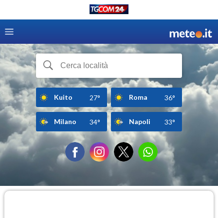
Kuito
Roma
27°
36°
Milano
Napoli
34°
33°