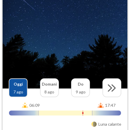
Oggi
Domani
Do
7 ago
8 ago
9 ago
06:09
17:47
Luna calante