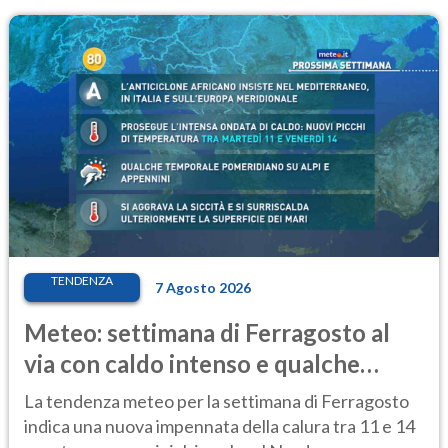
TENDENZA
7 Agosto 2026
Meteo: settimana di Ferragosto al
via con caldo intenso e qualche
temporale
La tendenza meteo per la settimana di Ferragosto
indica una nuova impennata della calura tra 11 e 14