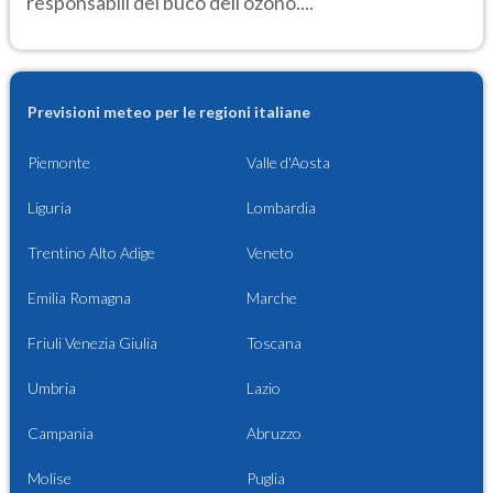
responsabili del buco dell'ozono....
Previsioni meteo per le regioni italiane
Piemonte
Valle d'Aosta
Liguria
Lombardia
Trentino Alto Adige
Veneto
Emilia Romagna
Marche
Friuli Venezia Giulia
Toscana
Umbria
Lazio
Campania
Abruzzo
Molise
Puglia