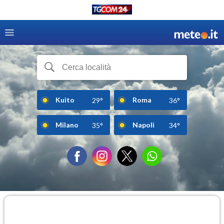
Kuito
Roma
29°
36°
Milano
Napoli
35°
34°