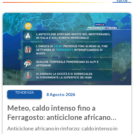
tutte
TENDENZA
8 Agosto 2026
Meteo, caldo intenso fino a
Ferragosto: anticiclone africano
ancora protagonista
Anticiclone africano in rinforzo: caldo intenso in