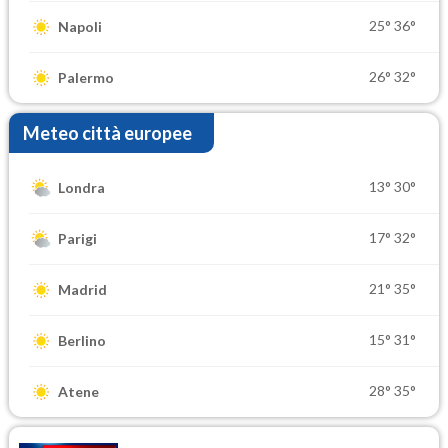
25°
36°
Napoli
26°
32°
Palermo
Meteo città europee
13°
30°
Londra
17°
32°
Parigi
21°
35°
Madrid
15°
31°
Berlino
28°
35°
Atene