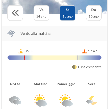
Ve
Sa
Do
14 ago
15 ago
16 ago
Vento alla mattina
06:05
17:47
Luna crescente
Notte
Mattino
Pomeriggio
Sera