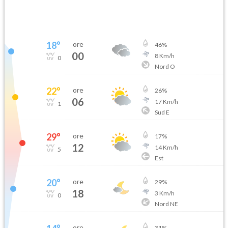
18
°
ore
46
%
00
8
Km/h
0
Nord O
22
°
ore
26
%
06
17
Km/h
1
Sud E
29
°
ore
17
%
12
14
Km/h
5
Est
20
°
ore
29
%
18
3
Km/h
0
Nord NE
ore
31
%