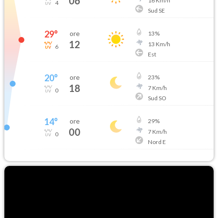
06
16
Km/h
4
Sud SE
29
°
ore
13
%
12
13
Km/h
6
Est
20
°
ore
23
%
18
7
Km/h
0
Sud SO
14
°
ore
29
%
00
7
Km/h
0
Nord E