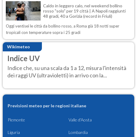
Caldo in leggero calo, nel weekend bollino
rosso "solo" per 19 città | A Napoli raggiunti
48 gradi, 40 a Gorizia (record in Friuli)
Oggi ventisei le città da bollino rosso, a Roma già 18 notti super
tropicali con temperature sopra i 25 gradi
Wikimeteo
Indice UV
Indice che, su una scala da 1 a 12, misura l'intensità
dei raggi UV (ultravioletti) in arrivo con la...
Previsioni meteo per le regioni italiane
Piemonte
Valle d'Aosta
Liguria
Lombardia