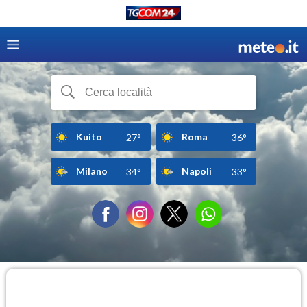
Kuito
Roma
27°
36°
Milano
Napoli
34°
33°