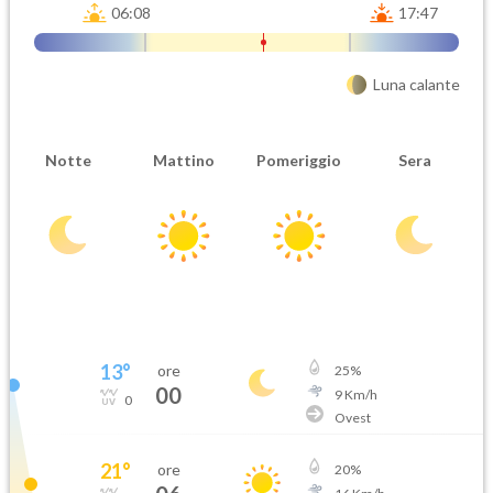
06:08
17:47
Luna calante
Notte
Mattino
Pomeriggio
Sera
13
°
ore
25
%
00
9
Km/h
0
Ovest
21
°
ore
20
%