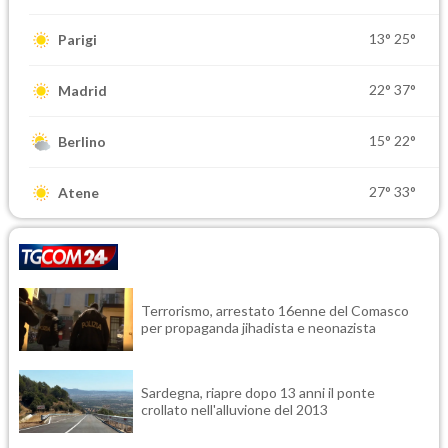
13°
25°
Parigi
22°
37°
Madrid
15°
22°
Berlino
27°
33°
Atene
Terrorismo, arrestato 16enne del Comasco
per propaganda jihadista e neonazista
Sardegna, riapre dopo 13 anni il ponte
crollato nell'alluvione del 2013