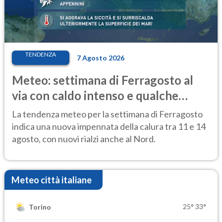
TENDENZA
7 Agosto 2026
Meteo: settimana di Ferragosto al
via con caldo intenso e qualche
temporale
La tendenza meteo per la settimana di Ferragosto
indica una nuova impennata della calura tra 11 e 14
agosto, con nuovi rialzi anche al Nord.
Meteo città italiane
25°
33°
Torino