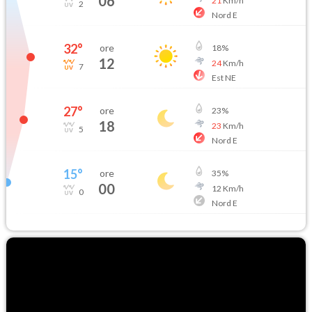
06
21
Km/h
2
Nord E
32
°
ore
18
%
12
24
Km/h
7
Est NE
27
°
ore
23
%
18
23
Km/h
5
Nord E
15
°
ore
35
%
00
12
Km/h
0
Nord E