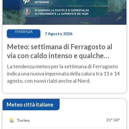
TENDENZA
7 Agosto 2026
Meteo: settimana di Ferragosto al
via con caldo intenso e qualche
temporale
La tendenza meteo per la settimana di Ferragosto
indica una nuova impennata della calura tra 11 e 14
agosto, con nuovi rialzi anche al Nord.
Meteo città italiane
25°
34°
Torino