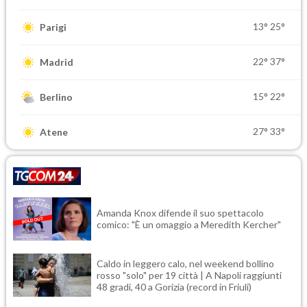
13°
25°
Parigi
22°
37°
Madrid
15°
22°
Berlino
27°
33°
Atene
Amanda Knox difende il suo spettacolo
comico: "È un omaggio a Meredith Kercher"
Caldo in leggero calo, nel weekend bollino
rosso "solo" per 19 città | A Napoli raggiunti
48 gradi, 40 a Gorizia (record in Friuli)