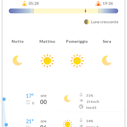
05:28
19:36
Luna crescente
Notte
Mattino
Pomeriggio
Sera
17
°
ore
31
%
00
15
Km/h
0
Nord E
21
°
ore
34
%