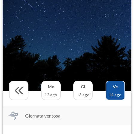
Me
Gi
Ve
12 ago
13 ago
14 ago
Giornata ventosa