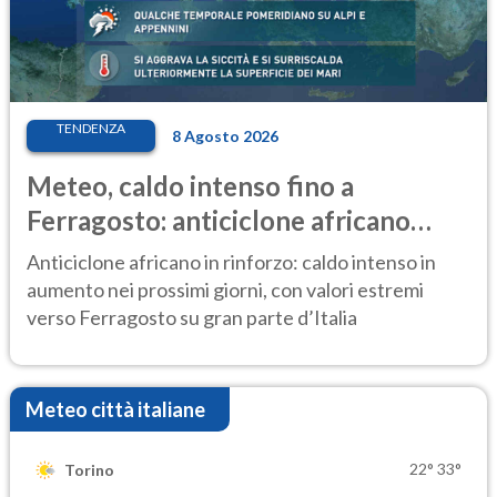
TENDENZA
8 Agosto 2026
Meteo, caldo intenso fino a
Ferragosto: anticiclone africano
ancora protagonista
Anticiclone africano in rinforzo: caldo intenso in
aumento nei prossimi giorni, con valori estremi
verso Ferragosto su gran parte d’Italia
Meteo città italiane
22°
33°
Torino