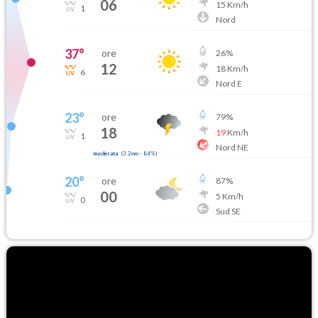
06
15
Km/h
1
Nord
37
°
ore
26
%
12
18
Km/h
6
Nord E
23
°
ore
79
%
18
19
Km/h
1
Nord NE
moderata
(
3.2mm
-
84
%)
20
°
ore
87
%
00
5
Km/h
0
Sud SE