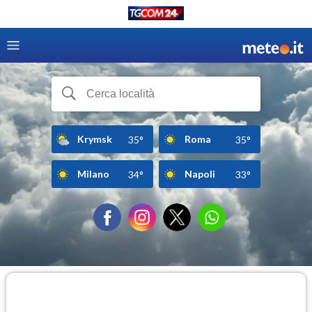
Krymsk
Roma
35°
35°
Milano
Napoli
34°
33°