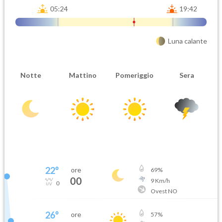
05:24
19:42
Luna calante
Notte
Mattino
Pomeriggio
Sera
22
°
ore
69
%
00
9
Km/h
0
Ovest NO
26
°
ore
57
%