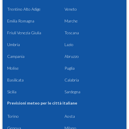
Trentino Alto Adige
Veneto
Emilia Romagna
Marche
Friuli Venezia Giulia
Toscana
Umbria
Lazio
Campania
Abruzzo
Molise
Puglia
Basilicata
Calabria
Sicilia
Sardegna
Previsioni meteo per le città italiane
Torino
Aosta
Genova
Milano