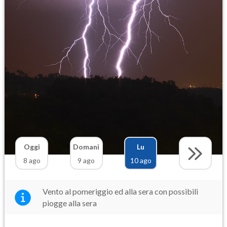
Oggi
Domani
Lu
8 ago
9 ago
10 ago
Vento al pomeriggio ed alla sera con possibili
piogge alla sera