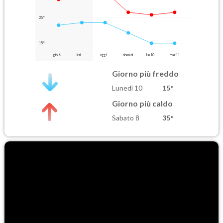
25°
15°
gio 6
ieri
oggi
domani
lun 10
mar 11
Giorno più freddo
Lunedì 10
15°
Giorno più caldo
Sabato 8
35°