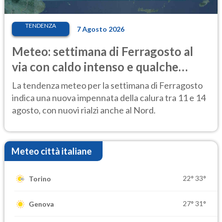
TENDENZA
7 Agosto 2026
Meteo: settimana di Ferragosto al
via con caldo intenso e qualche
temporale
La tendenza meteo per la settimana di Ferragosto
indica una nuova impennata della calura tra 11 e 14
agosto, con nuovi rialzi anche al Nord.
Meteo città italiane
22°
33°
Torino
27°
31°
Genova